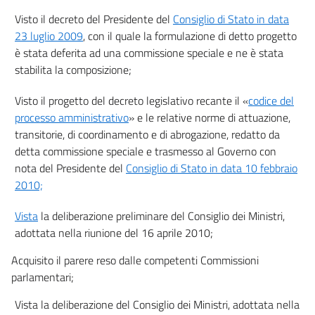
Capo IV
Visto il decreto del Presidente del
Consiglio di Stato in data
Competenza
art. 13
23 luglio 2009
, con il quale la formulazione di detto progetto
è stata deferita ad una commissione speciale e ne è stata
art. 14
stabilita la composizione;
art. 15
art. 16
Visto il progetto del decreto legislativo recante il «
codice del
processo amministrativo
» e le relative norme di attuazione,
Capo V
transitorie, di coordinamento e di abrogazione, redatto da
Astensione e ricusazione
detta commissione speciale e trasmesso al Governo con
art. 17
nota del Presidente del
Consiglio di Stato in data 10 febbraio
art. 18
2010;
Capo VI
Ausiliari del giudice
Vista
la deliberazione preliminare del Consiglio dei Ministri,
art. 19
adottata nella riunione del 16 aprile 2010;
art. 20
Acquisito il parere reso dalle competenti Commissioni
art. 21
parlamentari;
Titolo II
Vista la deliberazione del Consiglio dei Ministri, adottata nella
Parti e difensori