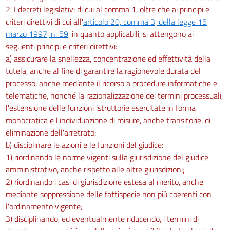
art. 52
2. I decreti legislativi di cui al comma 1, oltre che ai principi e
art. 53
criteri direttivi di cui all'
articolo 20, comma 3, della legge 15
marzo 1997, n. 59
, in quanto applicabili, si attengono ai
art. 54
seguenti principi e criteri direttivi:
Titolo II
a) assicurare la snellezza, concentrazione ed effettività della
Procedimento cautelare
tutela, anche al fine di garantire la ragionevole durata del
art. 55
processo, anche mediante il ricorso a procedure informatiche e
art. 56
telematiche, nonché la razionalizzazione dei termini processuali,
art. 57
l'estensione delle funzioni istruttorie esercitate in forma
monocratica e l'individuazione di misure, anche transitorie, di
art. 58
eliminazione dell'arretrato;
art. 59
b) disciplinare le azioni e le funzioni del giudice:
art. 60
1) riordinando le norme vigenti sulla giurisdizione del giudice
amministrativo, anche rispetto alle altre giurisdizioni;
art. 61
2) riordinando i casi di giurisdizione estesa al merito, anche
art. 62
mediante soppressione delle fattispecie non più coerenti con
Titolo III
l'ordinamento vigente;
Mezzi di prova e attività istruttoria
3) disciplinando, ed eventualmente riducendo, i termini di
Capo I