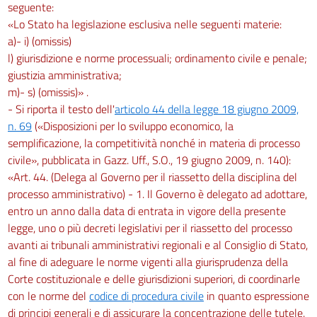
seguente:
Ricorso e costituzione delle parti
«Lo Stato ha legislazione esclusiva nelle seguenti materie:
art. 40
a)- i) (omissis)
art. 41
l) giurisdizione e norme processuali; ordinamento civile e penale;
art. 42
giustizia amministrativa;
m)- s) (omissis)» .
art. 43
- Si riporta il testo dell'
articolo 44 della legge 18 giugno 2009,
art. 44
n. 69
(«Disposizioni per lo sviluppo economico, la
art. 45
semplificazione, la competitività nonché in materia di processo
art. 46
civile», pubblicata in Gazz. Uff., S.O., 19 giugno 2009, n. 140):
«Art. 44. (Delega al Governo per il riassetto della disciplina del
art. 47
processo amministrativo) - 1. Il Governo è delegato ad adottare,
art. 48
entro un anno dalla data di entrata in vigore della presente
art. 49
legge, uno o più decreti legislativi per il riassetto del processo
avanti ai tribunali amministrativi regionali e al Consiglio di Stato,
art. 50
al fine di adeguare le norme vigenti alla giurisprudenza della
art. 51
Corte costituzionale e delle giurisdizioni superiori, di coordinarle
Sezione II
con le norme del
codice di procedura civile
in quanto espressione
Abbreviazione, proroga e sospensione dei termini
di principi generali e di assicurare la concentrazione delle tutele.