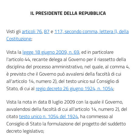
art. 2
IL PRESIDENTE DELLA REPUBBLICA
art. 3
Capo II
Visti gli
articoli 76
,
87
e
117, secondo comma, lettera l), della
Organi della giurisdizione amministrativa
Costituzione
;
art. 4
art. 5
Vista la
legge 18 giugno 2009, n. 69
, ed in particolare
art. 6
l'articolo 44, recante delega al Governo per il riassetto della
disciplina del processo amministrativo, nel quale, al comma 4,
Capo III
è previsto che il Governo può avvalersi della facoltà di cui
Giurisdizione amministrativa
art. 7
all'articolo 14, numero 2), del testo unico sul Consiglio di
Stato, di cui al
regio decreto 26 giugno 1924, n. 1054
;
art. 8
art. 9
Vista la nota in data 8 luglio 2009 con la quale il Governo,
avvalendosi della facoltà di cui all'articolo 14, numero 2), del
art. 10
citato
testo unico n. 1054 del 1924
, ha commesso al
art. 11
Consiglio di Stato la formulazione del progetto del suddetto
art. 12
decreto legislativo;