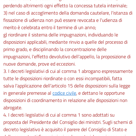
perdendo altrimenti ogni effetto la concessa tutela interinale;
art. 79
3) nel caso di accoglimento della domanda cautelare, l'istanza di
art. 80
fissazione di udienza non può essere revocata e l'udienza di
Titolo VI
merito è celebrata entro il termine di un anno;
Estinzione e improcedibilità
g) riordinare il sistema delle impugnazioni, individuando le
art. 81
disposizioni applicabili, mediante rinvio a quelle del processo di
art. 82
primo grado, e disciplinando la concentrazione delle
impugnazioni, l'effetto devolutivo dell'appello, la proposizione di
art. 83
nuove domande, prove ed eccezioni.
art. 84
3. I decreti legislativi di cui al comma 1 abrogano espressamente
art. 85
tutte le disposizioni riordinate o con essi incompatibili, fatta
Titolo VII
salva l'applicazione dell'articolo 15 delle disposizioni sulla legge
Correzione di errore materiale dei provvedimenti del giudice
in generale premesse al
codice civile
, e dettano le opportune
art. 86
disposizioni di coordinamento in relazione alle disposizioni non
abrogate.
Titolo VIII
4. I decreti legislativi di cui al comma 1 sono adottati su
Udienze
art. 87
proposta del Presidente del Consiglio dei ministri. Sugli schemi di
decreto legislativo è acquisito il parere del Consiglio di Stato e
Titolo IX