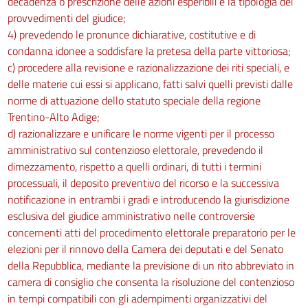
decadenza o prescrizione delle azioni esperibili e la tipologia dei
Mezzi di prova
art. 63
provvedimenti del giudice;
4) prevedendo le pronunce dichiarative, costitutive e di
Capo II
condanna idonee a soddisfare la pretesa della parte vittoriosa;
Ammissione e assunzione delle prove
c) procedere alla revisione e razionalizzazione dei riti speciali, e
art. 64
delle materie cui essi si applicano, fatti salvi quelli previsti dalle
art. 65
norme di attuazione dello statuto speciale della regione
art. 66
Trentino-Alto Adige;
art. 67
d) razionalizzare e unificare le norme vigenti per il processo
amministrativo sul contenzioso elettorale, prevedendo il
art. 68
dimezzamento, rispetto a quelli ordinari, di tutti i termini
art. 69
processuali, il deposito preventivo del ricorso e la successiva
Titolo IV
notificazione in entrambi i gradi e introducendo la giurisdizione
Riunione, discussione e decisione dei ricorsi
esclusiva del giudice amministrativo nelle controversie
Capo I
concernenti atti del procedimento elettorale preparatorio per le
Riunione dei ricorsi
elezioni per il rinnovo della Camera dei deputati e del Senato
art. 70
della Repubblica, mediante la previsione di un rito abbreviato in
Capo II
camera di consiglio che consenta la risoluzione del contenzioso
Discussione
in tempi compatibili con gli adempimenti organizzativi del
art. 71