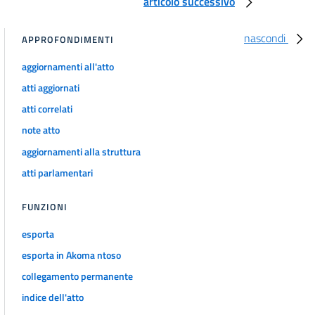
articolo successivo
Titolo V
Ricorso per cassazione
nascondi
APPROFONDIMENTI
art. 110
aggiornamenti all'atto
art. 111
atti aggiornati
LIBRO QUARTO
OTTEMPERANZA E RITI SPECIALI
atti correlati
Titolo I
note atto
Giudizio di ottemperanza
art. 112
aggiornamenti alla struttura
art. 113
atti parlamentari
art. 114
FUNZIONI
art. 115
Titolo II
esporta
Rito in materia di accesso ai documenti amministrativi
esporta in Akoma ntoso
art. 116
collegamento permanente
Titolo III
indice dell'atto
Tutela contro l'inerzia della pubblica amministrazione