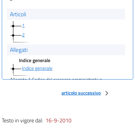
Articoli
1
2
Allegati
Indice generale
Indice generale
Allegato 1 Codice del processo amministrativo
ALLEGATO 1
articolo successivo
CODICE DEL PROCESSO AMMINISTRATIVO
LIBRO PRIMO
DISPOSIZIONI GENERALI
Titolo I
Principi e organi della giurisdizione amministrativa
Testo in vigore dal:
16-9-2010
Capo I
Principi generali
art. 1