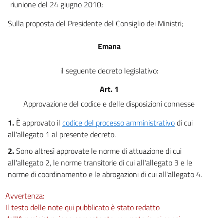
riunione del 24 giugno 2010;
art. 22
art. 23
Sulla proposta del Presidente del Consiglio dei Ministri;
art. 24
Emana
art. 25
art. 26
il seguente decreto legislativo:
Titolo III
Art. 1
Azioni e domande
Capo I
Approvazione del codice e delle disposizioni connesse
Contraddittorio e intervento
art. 27
1.
È approvato il
codice del processo amministrativo
di cui
all'allegato 1 al presente decreto.
art. 28
Capo II
2.
Sono altresì approvate le norme di attuazione di cui
Azioni di cognizione
all'allegato 2, le norme transitorie di cui all'allegato 3 e le
art. 29
norme di coordinamento e le abrogazioni di cui all'allegato 4.
art. 30
Avvertenza:
art. 31
Il testo delle note qui pubblicato è stato redatto
art. 32