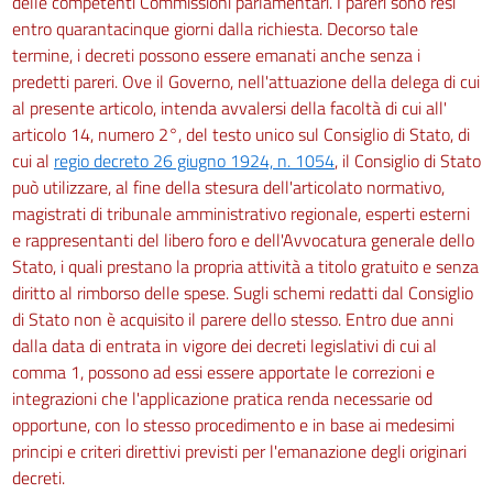
delle competenti Commissioni parlamentari. I pareri sono resi
Sentenza
entro quarantacinque giorni dalla richiesta. Decorso tale
art. 88
termine, i decreti possono essere emanati anche senza i
art. 89
predetti pareri. Ove il Governo, nell'attuazione della delega di cui
art. 90
al presente articolo, intenda avvalersi della facoltà di cui all'
LIBRO TERZO
articolo 14, numero 2°, del testo unico sul Consiglio di Stato, di
IMPUGNAZIONI
cui al
regio decreto 26 giugno 1924, n. 1054
, il Consiglio di Stato
Titolo I
può utilizzare, al fine della stesura dell'articolato normativo,
Impugnazioni in generale
magistrati di tribunale amministrativo regionale, esperti esterni
art. 91
e rappresentanti del libero foro e dell'Avvocatura generale dello
art. 92
Stato, i quali prestano la propria attività a titolo gratuito e senza
art. 93
diritto al rimborso delle spese. Sugli schemi redatti dal Consiglio
di Stato non è acquisito il parere dello stesso. Entro due anni
art. 94
dalla data di entrata in vigore dei decreti legislativi di cui al
art. 95
comma 1, possono ad essi essere apportate le correzioni e
art. 96
integrazioni che l'applicazione pratica renda necessarie od
opportune, con lo stesso procedimento e in base ai medesimi
art. 97
principi e criteri direttivi previsti per l'emanazione degli originari
art. 98
decreti.