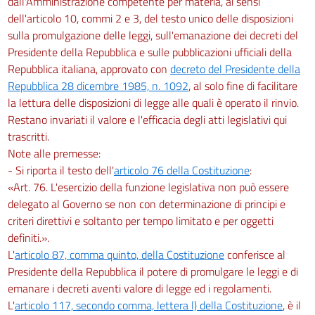
dall'Amministrazione competente per materia, ai sensi
dell'articolo 10, commi 2 e 3, del testo unico delle disposizioni
Titolo IV
sulla promulgazione delle leggi, sull'emanazione dei decreti del
Pronunce giurisdizionali
art. 33
Presidente della Repubblica e sulle pubblicazioni ufficiali della
Repubblica italiana, approvato con
decreto del Presidente della
art. 34
Repubblica 28 dicembre 1985, n. 1092
, al solo fine di facilitare
art. 35
la lettura delle disposizioni di legge alle quali è operato il rinvio.
art. 36
Restano invariati il valore e l'efficacia degli atti legislativi qui
trascritti.
art. 37
Note alle premesse:
Titolo V
- Si riporta il testo dell'
articolo 76 della Costituzione
:
Disposizioni di rinvio
«Art. 76. L'esercizio della funzione legislativa non può essere
art. 38
delegato al Governo se non con determinazione di principi e
art. 39
criteri direttivi e soltanto per tempo limitato e per oggetti
LIBRO SECONDO
definiti.».
PROCESSO AMMINISTRATIVO DI PRIMO GRADO
L'
articolo 87, comma quinto, della Costituzione
conferisce al
Titolo I
Presidente della Repubblica il potere di promulgare le leggi e di
Disposizioni generali
Capo I
emanare i decreti aventi valore di legge ed i regolamenti.
Ricorso
L'
articolo 117, secondo comma, lettera l) della Costituzione
, è il
Sezione I