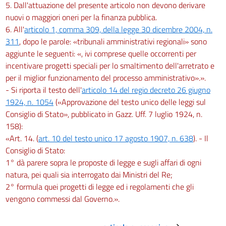
art. 99
5. Dall'attuazione del presente articolo non devono derivare
Titolo II
nuovi o maggiori oneri per la finanza pubblica.
Appello
6. All'
articolo 1, comma 309, della legge 30 dicembre 2004, n.
art. 100
311
, dopo le parole: «tribunali amministrativi regionali» sono
aggiunte le seguenti: «, ivi comprese quelle occorrenti per
art. 101
incentivare progetti speciali per lo smaltimento dell'arretrato e
art. 102
per il miglior funzionamento del processo amministrativo».».
art. 103
- Si riporta il testo dell'
articolo 14 del regio decreto 26 giugno
art. 104
1924, n. 1054
(«Approvazione del testo unico delle leggi sul
Consiglio di Stato», pubblicato in Gazz. Uff. 7 luglio 1924, n.
art. 105
158):
Titolo III
«Art. 14. (
art. 10 del testo unico 17 agosto 1907, n. 638
). - Il
Revocazione
Consiglio di Stato:
art. 106
1° dà parere sopra le proposte di legge e sugli affari di ogni
art. 107
natura, pei quali sia interrogato dai Ministri del Re;
Titolo IV
2° formula quei progetti di legge ed i regolamenti che gli
Opposizione di terzo
vengono commessi dal Governo.».
art. 108
art. 109