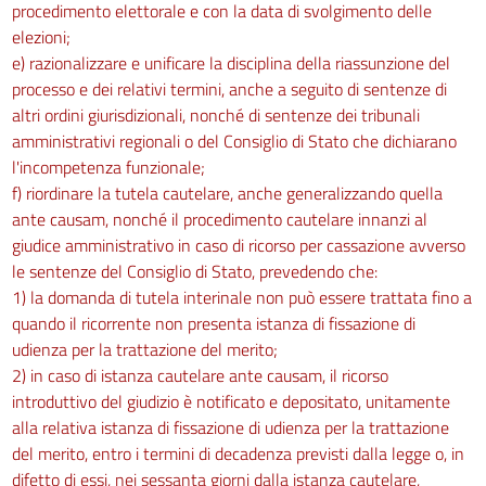
procedimento elettorale e con la data di svolgimento delle
art. 71 bis
elezioni;
art. 72
e) razionalizzare e unificare la disciplina della riassunzione del
processo e dei relativi termini, anche a seguito di sentenze di
art. 72 bis
altri ordini giurisdizionali, nonché di sentenze dei tribunali
art. 73
amministrativi regionali o del Consiglio di Stato che dichiarano
art. 74
l'incompetenza funzionale;
Capo III
f) riordinare la tutela cautelare, anche generalizzando quella
Deliberazione
ante causam, nonché il procedimento cautelare innanzi al
art. 75
giudice amministrativo in caso di ricorso per cassazione avverso
le sentenze del Consiglio di Stato, prevedendo che:
art. 76
1) la domanda di tutela interinale non può essere trattata fino a
Titolo V
quando il ricorrente non presenta istanza di fissazione di
Incidenti nel processo
udienza per la trattazione del merito;
Capo I
Incidente di falso
2) in caso di istanza cautelare ante causam, il ricorso
art. 77
introduttivo del giudizio è notificato e depositato, unitamente
alla relativa istanza di fissazione di udienza per la trattazione
art. 78
del merito, entro i termini di decadenza previsti dalla legge o, in
Capo II
difetto di essi, nei sessanta giorni dalla istanza cautelare,
Sospensione e interruzione del processo