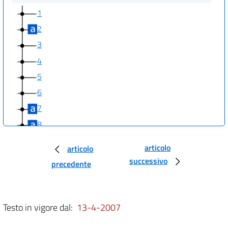
1
2
3
4
5
6
7
8
9
articolo
articolo
10
successivo
precedente
11
12
13
Testo in vigore dal:
13-4-2007
14