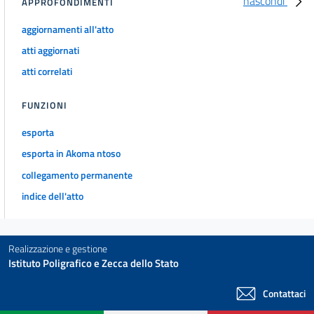
nascondi
APPROFONDIMENTI
aggiornamenti all'atto
atti aggiornati
atti correlati
FUNZIONI
esporta
esporta in Akoma ntoso
collegamento permanente
indice dell'atto
Realizzazione e gestione
Istituto Poligrafico e Zecca dello Stato
Contattaci