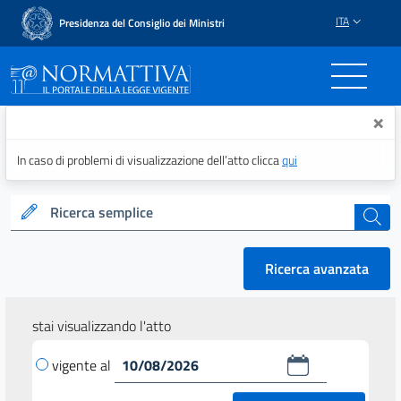
ITA
Presidenza del Consiglio dei Ministri
Normattiva - Il portale del
×
In caso di problemi di visualizzazione dell’atto clicca
qui
Ricerca semplice
cerca
Ricerca avanzata
stai visualizzando l'atto
vigente al