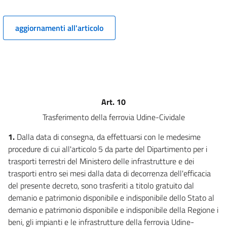
15
aggiornamenti all'articolo
Allegati
Tabella A
Tabella A
Tabella B
Tabella B
Art. 10
Tabella C
Trasferimento della ferrovia Udine-Cividale
Tabella C
1.
Dalla data di consegna, da effettuarsi con le medesime
Tabella D
procedure di cui all'articolo 5 da parte del Dipartimento per i
trasporti terrestri del Ministero delle infrastrutture e dei
Tabella D
trasporti entro sei mesi dalla data di decorrenza dell'efficacia
Tabella E
del presente decreto, sono trasferiti a titolo gratuito dal
Tabella E
demanio e patrimonio disponibile e indisponibile dello Stato al
demanio e patrimonio disponibile e indisponibile della Regione i
beni, gli impianti e le infrastrutture della ferrovia Udine-