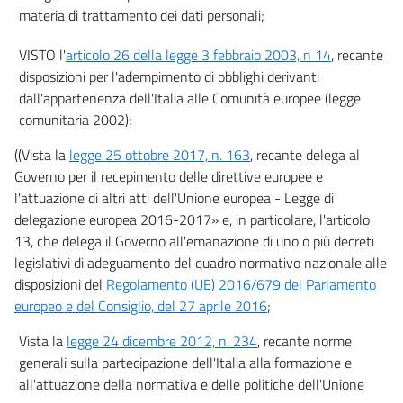
materia di trattamento dei dati personali;
(( CAPO IV
(DISPOSIZIONI RELATIVE AL TITOLARE DEL TRATTAMENTO E AL
VISTO l'
articolo 26 della legge 3 febbraio 2003, n 14
, recante
RESPONSABILE DEL TRATTAMENTO) ))
2 quaterdecies
disposizioni per l'adempimento di obblighi derivanti
dall'appartenenza dell'Italia alle Comunità europee (legge
2 quaterdecies.1
comunitaria 2002);
2 quindecies
((Vista la
legge 25 ottobre 2017, n. 163
, recante delega al
2 sex decies
Governo per il recepimento delle direttive europee e
2 septies decies
l'attuazione di altri atti dell'Unione europea - Legge di
3
delegazione europea 2016-2017» e, in particolare, l'articolo
13, che delega il Governo all'emanazione di uno o più decreti
4
legislativi di adeguamento del quadro normativo nazionale alle
5
disposizioni del
Regolamento (UE) 2016/679 del Parlamento
6
europeo e del Consiglio, del 27 aprile 2016
;
TITOLO II
Vista la
legge 24 dicembre 2012, n. 234
, recante norme
DIRITTI DELL'INTERESSATO
generali sulla partecipazione dell'Italia alla formazione e
((TITOLO ABROGATO DAL D.LGS. 10 AGOSTO 2018, N. 101))
7
all'attuazione della normativa e delle politiche dell'Unione