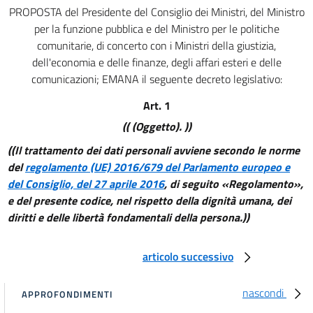
31
PROPOSTA del Presidente del Consiglio dei Ministri, del Ministro
per la funzione pubblica e del Ministro per le politiche
32
comunitarie, di concerto con i Ministri della giustizia,
32 bis
dell'economia e delle finanze, degli affari esteri e delle
33
comunicazioni; EMANA il seguente decreto legislativo:
34
Art. 1
35
(( (Oggetto). ))
36
((Il trattamento dei dati personali avviene secondo le norme
TITOLO VI
del
regolamento (UE) 2016/679 del Parlamento europeo e
ADEMPIMENTI
del Consiglio, del 27 aprile 2016
, di seguito «Regolamento»,
((TITOLO ABROGATO DAL D.LGS. 10 AGOSTO 2018, N. 101))
e del presente codice, nel rispetto della dignità umana, dei
37
diritti e delle libertà fondamentali della persona.))
38
39
articolo successivo
40
nascondi
41
APPROFONDIMENTI