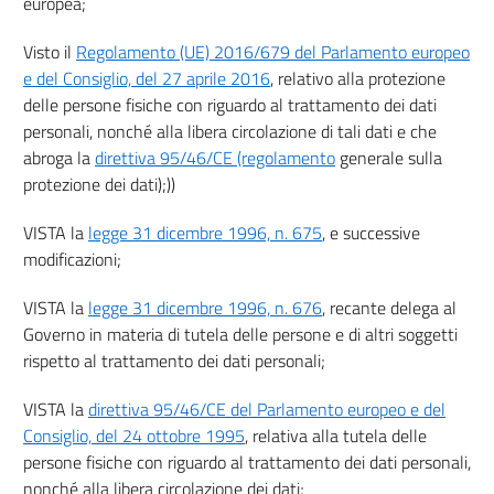
europea;
8
9
Visto il
Regolamento (UE) 2016/679 del Parlamento europeo
e del Consiglio, del 27 aprile 2016
, relativo alla protezione
10
delle persone fisiche con riguardo al trattamento dei dati
TITOLO III
personali, nonché alla libera circolazione di tali dati e che
REGOLE GENERALI PER IL TRATTAMENTO DEI DATI
((TITOLO ABROGATO DAL D.LGS. 10 AGOSTO 2018, N. 101))
abroga la
direttiva 95/46/CE (regolamento
generale sulla
11
protezione dei dati);))
12
VISTA la
legge 31 dicembre 1996, n. 675
, e successive
13
modificazioni;
14
VISTA la
legge 31 dicembre 1996, n. 676
, recante delega al
15
Governo in materia di tutela delle persone e di altri soggetti
16
rispetto al trattamento dei dati personali;
17
VISTA la
direttiva 95/46/CE del Parlamento europeo e del
18
Consiglio, del 24 ottobre 1995
, relativa alla tutela delle
19
persone fisiche con riguardo al trattamento dei dati personali,
nonché alla libera circolazione dei dati;
20