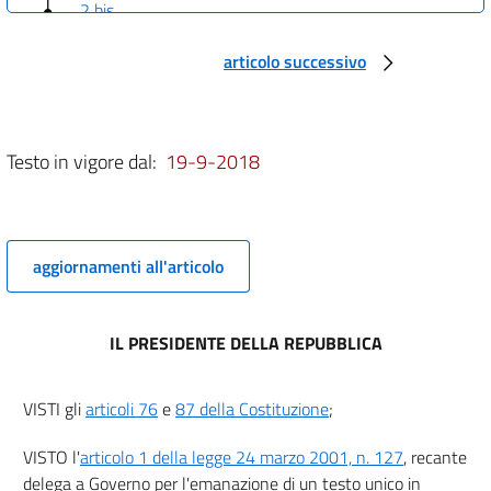
2 bis
(( CAPO II
articolo successivo
(PRINCIPI) ))
2 ter
2 quater
2 quinquies
Testo in vigore dal:
19-9-2018
2 sexies
2 septies
2 octies
aggiornamenti all'articolo
2 novies
2 decies
IL PRESIDENTE DELLA REPUBBLICA
(( CAPO III
(DISPOSIZIONI IN MATERIA DI DIRITTI DELL'INTERESSATO) ))
VISTI gli
articoli 76
e
87 della Costituzione
;
2 undecies
2 duodecies
VISTO l'
articolo 1 della legge 24 marzo 2001, n. 127
, recante
2 terdecies
delega a Governo per l'emanazione di un testo unico in