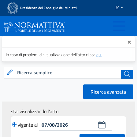
ITA
Presidenza del Consiglio dei Ministri
Normattiva - Il portale del
×
In caso di problemi di visualizzazione dell’atto clicca
qui
Ricerca semplice
cerca
Ricerca avanzata
stai visualizzando l'atto
vigente al