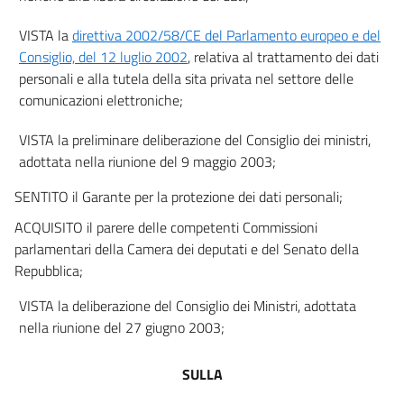
21
VISTA la
direttiva 2002/58/CE del Parlamento europeo e del
22
Consiglio, del 12 luglio 2002
, relativa al trattamento dei dati
personali e alla tutela della sita privata nel settore delle
23
comunicazioni elettroniche;
24
25
VISTA la preliminare deliberazione del Consiglio dei ministri,
adottata nella riunione del 9 maggio 2003;
26
27
SENTITO il Garante per la protezione dei dati personali;
TITOLO IV
ACQUISITO il parere delle competenti Commissioni
SOGGETTI CHE EFFETTUANO IL TRATTAMENTO
parlamentari della Camera dei deputati e del Senato della
((TITOLO ABROGATO DAL D.LGS. 10 AGOSTO 2018, N. 101))
Repubblica;
28
29
VISTA la deliberazione del Consiglio dei Ministri, adottata
nella riunione del 27 giugno 2003;
30
TITOLO V
SULLA
SICUREZZA DEI DATI E DEI SISTEMI
((TITOLO ABROGATO DAL D.LGS. 10 AGOSTO 2018, N. 101))