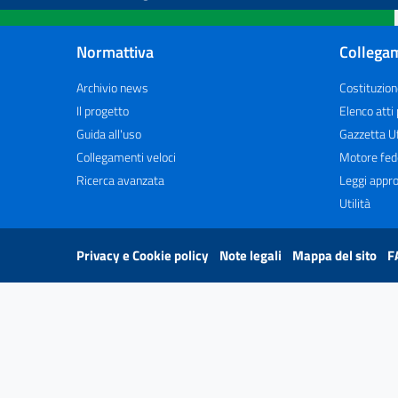
Normattiva
Collegam
Archivio news
Costituzion
Il progetto
Elenco atti
Guida all'uso
Gazzetta Uf
Collegamenti veloci
Motore fed
Ricerca avanzata
Leggi appro
Utilità
Privacy e Cookie policy
Note legali
Mappa del sito
F