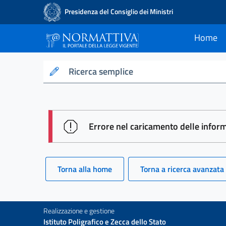
Presidenza del Consiglio dei Ministri
Home
current
Normattiva - Il po
Ricerca semplice
session id: wAp9GJxPR07yAZRy9
Errore nel caricamento delle infor
Torna alla home
Torna a ricerca avanzata
Realizzazione e gestione
Istituto Poligrafico e Zecca dello Stato