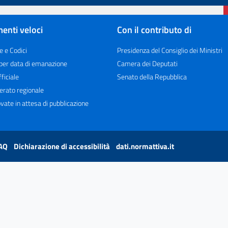
enti veloci
Con il contributo di
e e Codici
Presidenza del Consiglio dei Ministri
 per data di emanazione
Camera dei Deputati
ficiale
Senato della Repubblica
erato regionale
vate in attesa di pubblicazione
AQ
Dichiarazione di accessibilità
dati.normattiva.it