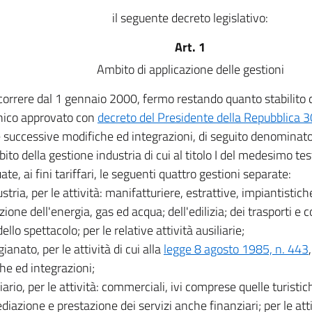
il seguente decreto legislativo:
Art. 1
Ambito di applicazione delle gestioni
orrere dal 1 gennaio 2000, fermo restando quanto stabilito da
nico approvato con
decreto del Presidente della Repubblica 3
e successive modifiche ed integrazioni, di seguito denominato
bito della gestione industria di cui al titolo I del medesimo te
ate, ai fini tariffari, le seguenti quattro gestioni separate:
ustria, per le attività: manifatturiere, estrattive, impiantistic
zione dell'energia, gas ed acqua; dell'edilizia; dei trasporti e 
ello spettacolo; per le relative attività ausiliarie;
gianato, per le attività di cui alla
legge 8 agosto 1985, n. 443
he ed integrazioni;
ziario, per le attività: commerciali, ivi comprese quelle turisti
diazione e prestazione dei servizi anche finanziari; per le att