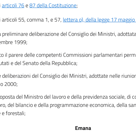
i
articoli 76
e
87 della Costituzione
;
li articoli 55, comma 1, e 57,
lettera o), della legge 17 maggi
a preliminare deliberazione del Consiglio dei Ministri, adottata
embre 1999;
to il parere delle competenti Commissioni parlamentari per
utati e del Senato della Repubblica;
e deliberazioni del Consiglio dei Ministri, adottate nelle riunio
io 2000;
roposta del Ministro del lavoro e della previdenza sociale, di c
oro, del bilancio e della programmazione economica, della sani
 e forestali;
Emana