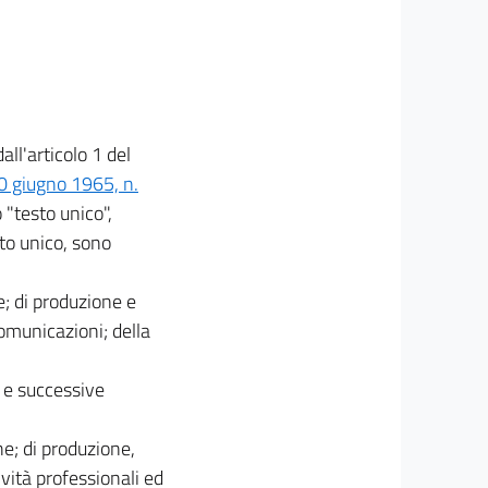
ll'articolo 1 del
0 giugno 1965, n.
 "testo unico",
sto unico, sono
he; di produzione e
comunicazioni; della
, e successive
che; di produzione,
ività professionali ed