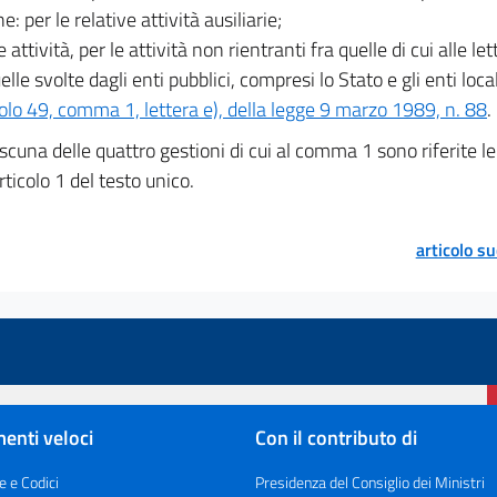
he: per le relative attività ausiliarie;
e attività, per le attività non rientranti fra quelle di cui alle lett
elle svolte dagli enti pubblici, compresi lo Stato e gli enti local
colo 49, comma 1, lettera e), della legge 9 marzo 1989, n. 88
.
scuna delle quattro gestioni di cui al comma 1 sono riferite le 
articolo 1 del testo unico.
articolo s
enti veloci
Con il contributo di
e e Codici
Presidenza del Consiglio dei Ministri