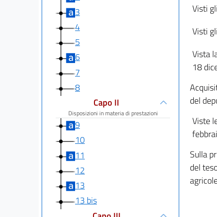
Visti gl
3
4
Visti g
5
Vista l
6
18 dic
7
8
Acquisi
del dep
Capo II
Disposizioni in materia di prestazioni
Viste l
9
febbra
10
Sulla p
11
del tes
12
agricole
13
13 bis
Capo III