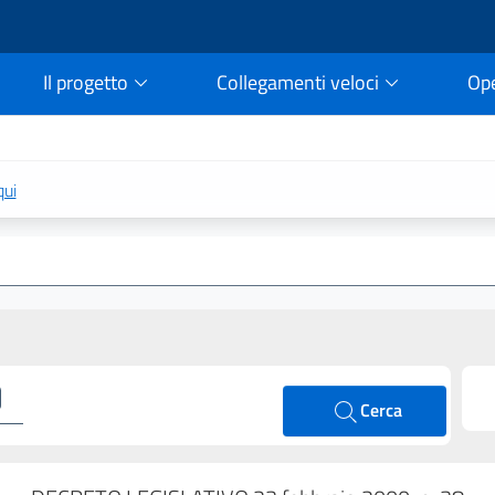
Il progetto
Collegamenti veloci
Op
rtale della legge vigent
qui
Cerca