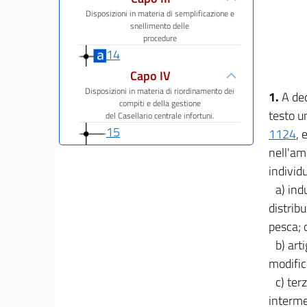
Disposizioni in materia di semplificazione e
snellimento delle
procedure
14
Capo IV
Disposizioni in materia di riordinamento dei
1.
A dec
compiti e della gestione
testo u
del Casellario centrale infortuni.
15
1124
, 
nell'am
16
individu
17
a) ind
18
distribu
19
pesca; d
20
b) arti
21
modific
22
c) ter
interme
Capo V