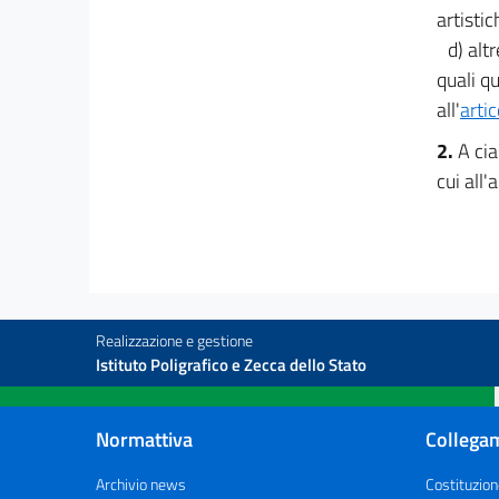
artistic
Interventi per il miglioramento delle misure di
prevenzione
d) altr
23
quali qu
24
all'
arti
Capo VI
2.
A cia
Primi interventi di riordino dell'assicurazione
cui all'
infortuni in
agricoltura
25
26
27
28
Realizzazione e gestione
Istituto Poligrafico e Zecca dello Stato
Normattiva
Collegam
Archivio news
Costituzion