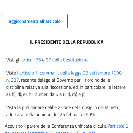
8
9
aggiornamenti all'articolo
10
11
Sezione III
IL PRESIDENTE DELLA REPUBBLICA
Commissario governativo delegato
provvisoriamente alla riscossione
e residui di gestione
Visti gli
articoli 76
e
87 della Costituzione
;
12
Visto l'
articolo 1, comma 1, della legge 28 settembre 1998,
13
n. 337
, recante delega al Governo per il riordino della
14
disciplina relativa alla riscossione, ed, in particolare, le lettere
15
a), b), d), e), h), numeri da 6 a 8, l), m) e p);
16
Vista la preliminare deliberazione del Consiglio dei Ministri,
Capo II
adottata nella riunione del 25 febbraio 1999;
((PRINCIPI GENERALI DEI DIRITTI E DEGLI OBBLIGHI))
DEL
CONCESSIONARIO
Acquisito il parere della Conferenza unificata di cui all'
articolo 8
Sezione I
del decreto legislativo 28 agosto 1997, n. 281
;
Diritti del concessionario