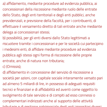
50
a) affidamento, mediante procedure ad evidenza pubblica, ai
51
concessionari della riscossione mediante ruolo delle entrate
dello Stato, degli enti territoriali e degli enti pubblici, anche
52
previdenziali, e previsione della facoltà, per i contribuenti, di
52 bis
effettuare il versamento diretto di tali entrate anche mediante
53
delega ai concessionari stessi;
b) possibilità, per gli enti diversi dallo Stato legittimati a
54
riscuotere tramite i concessionari e per le società cui partecipino
55
i medesimi enti, di affidare mediante procedure ad evidenza
56
pubblica agli stessi ogni forma di riscossione delle proprie
Capo V
entrate, anche di natura non tributaria;
DISPOSIZIONI TRANSITORIE E FINALI
c) (Omissis);
57
d) affidamento in concessione del servizio di riscossione a
società per azioni, con capitale sociale interamente versato pari
57 bis
ad almeno 5 miliardi di lire, in possesso di adeguati requisiti
58
tecnici e finanziari e di affidabilità ed aventi come oggetto lo
59
svolgimento di tale servizio e di compiti ad esso connessi o
complementari indirizzati anche al supporto delle attività
59 bis
tributarie e di gestione patrimoniale degli enti impositori diversi