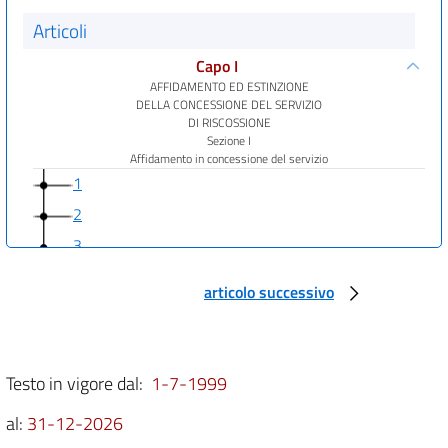
Articoli
Capo I
AFFIDAMENTO ED ESTINZIONE
DELLA CONCESSIONE DEL SERVIZIO
DI RISCOSSIONE
Sezione I
Affidamento in concessione del servizio
1
2
3
4
articolo successivo
Sezione II
Vigilanza sui concessionari
ed estinzione della concessione
5
Testo in vigore dal:
1-7-1999
6
al:
31-12-2026
7