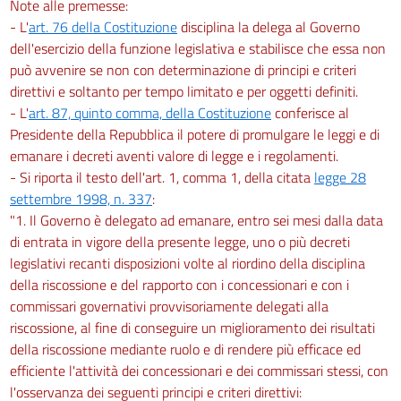
39
Note alle premesse:
- L'
art. 76 della Costituzione
disciplina la delega al Governo
40
dell'esercizio della funzione legislativa e stabilisce che essa non
Capo III
può avvenire se non con determinazione di principi e criteri
PERSONALE ADDETTO AL SERVIZIO
direttivi e soltanto per tempo limitato e per oggetti definiti.
DI RISCOSSIONE
- L'
art. 87, quinto comma, della Costituzione
conferisce al
41
Presidente della Repubblica il potere di promulgare le leggi e di
42
emanare i decreti aventi valore di legge e i regolamenti.
43
- Si riporta il testo dell'art. 1, comma 1, della citata
legge 28
settembre 1998, n. 337
:
44
"1. Il Governo è delegato ad emanare, entro sei mesi dalla data
45
di entrata in vigore della presente legge, uno o più decreti
Capo IV
legislativi recanti disposizioni volte al riordino della disciplina
SANZIONI
della riscossione e del rapporto con i concessionari e con i
46
commissari governativi provvisoriamente delegati alla
47
riscossione, al fine di conseguire un miglioramento dei risultati
della riscossione mediante ruolo e di rendere più efficace ed
48
efficiente l'attività dei concessionari e dei commissari stessi, con
49
l'osservanza dei seguenti principi e criteri direttivi: