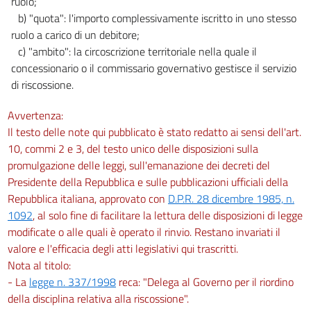
ruolo;
28
b) "quota": l'importo complessivamente iscritto in uno stesso
29
ruolo a carico di un debitore;
30
c) "ambito": la circoscrizione territoriale nella quale il
concessionario o il commissario governativo gestisce il servizio
31
di riscossione.
32
Sezione IV
Avvertenza:
Adempimenti dei concessionari
Il testo delle note qui pubblicato è stato redatto ai sensi dell'art.
nelle procedure concorsuali
10, commi 2 e 3, del testo unico delle disposizioni sulla
33
promulgazione delle leggi, sull'emanazione dei decreti del
34
Presidente della Repubblica e sulle pubblicazioni ufficiali della
Sezione V
Repubblica italiana, approvato con
D.P.R. 28 dicembre 1985, n.
Altri obblighi dei concessionari
1092
, al solo fine di facilitare la lettura delle disposizioni di legge
35
modificate o alle quali è operato il rinvio. Restano invariati il
valore e l'efficacia degli atti legislativi qui trascritti.
36
Nota al titolo:
37
- La
legge n. 337/1998
reca: "Delega al Governo per il riordino
38
della disciplina relativa alla riscossione".