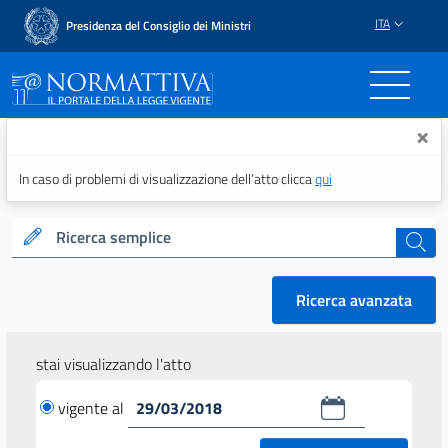
ITA
Presidenza del Consiglio dei Ministri
Normattiva - Il portale del
×
In caso di problemi di visualizzazione dell’atto clicca
qui
Ricerca semplice
cerca
Ricerca avanzata
stai visualizzando l'atto
vigente al