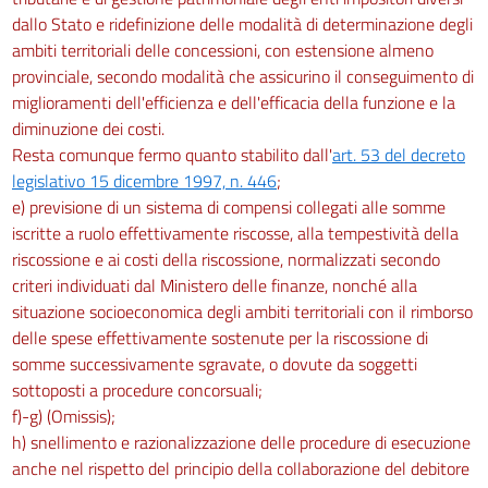
60
dallo Stato e ridefinizione delle modalità di determinazione degli
60 bis
ambiti territoriali delle concessioni, con estensione almeno
61
provinciale, secondo modalità che assicurino il conseguimento di
miglioramenti dell'efficienza e dell'efficacia della funzione e la
62
diminuzione dei costi.
63
Resta comunque fermo quanto stabilito dall'
art. 53 del decreto
64
legislativo 15 dicembre 1997, n. 446
;
e) previsione di un sistema di compensi collegati alle somme
65
iscritte a ruolo effettivamente riscosse, alla tempestività della
66
riscossione e ai costi della riscossione, normalizzati secondo
67
criteri individuati dal Ministero delle finanze, nonché alla
situazione socioeconomica degli ambiti territoriali con il rimborso
68
delle spese effettivamente sostenute per la riscossione di
69
somme successivamente sgravate, o dovute da soggetti
70
sottoposti a procedure concorsuali;
71
f)-g) (Omissis);
h) snellimento e razionalizzazione delle procedure di esecuzione
anche nel rispetto del principio della collaborazione del debitore