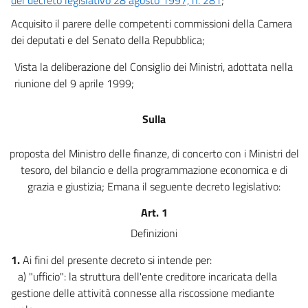
17
Acquisito il parere delle competenti commissioni della Camera
18
dei deputati e del Senato della Repubblica;
19
Vista la deliberazione del Consiglio dei Ministri, adottata nella
20
riunione del 9 aprile 1999;
21
Sulla
Sezione II
Obblighi contabili e di garanzia
22
proposta del Ministro delle finanze, di concerto con i Ministri del
tesoro, del bilancio e della programmazione economica e di
23
grazia e giustizia; Emana il seguente decreto legislativo:
24
Art. 1
25
Definizioni
26
Sezione III
1.
Ai fini del presente decreto si intende per:
Cauzione
a) "ufficio": la struttura dell'ente creditore incaricata della
27
gestione delle attività connesse alla riscossione mediante