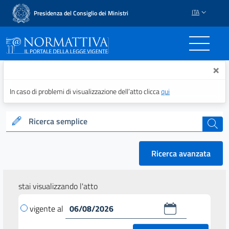
ITA
Presidenza del Consiglio dei Ministri
Normattiva - Il portale del
×
In caso di problemi di visualizzazione dell’atto clicca
qui
Ricerca semplice
cerca
Ricerca avanzata
stai visualizzando l'atto
vigente al