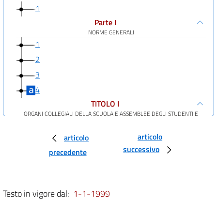
1
Parte I
NORME GENERALI
1
2
3
4
TITOLO I
ORGANI COLLEGIALI DELLA SCUOLA E ASSEMBLEE DEGLI STUDENTI E
DEI
GENITORI
articolo
articolo
Capo I
successivo
ORGANI COLLEGIALI A LIVELLO DI CIRCOLO E DI
precedente
ISTITUTO
E ASSEMBLEE DEGLI STUDENTI E DEI GENITORI
Sezione I: Organi
collegiali a livello di circolo e di istituto
Testo in vigore dal:
1-1-1999
5
6