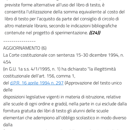
previste forme alternative all'uso del libro di testo, è
19
consentita l'utilizzazione della somma equivalente al costo del
Capo III
libro di testo per l'acquisto da parte del consiglio di circolo di
ORGANI COLLEGIALI A LIVELLO PROVINCIALE
altro materiale librario, secondo le indicazioni bibliografiche
20
contenute nel progetto di sperimentazione.
((24))
21
----------------
AGGIORNAMENTO (6)
22
La Corte costituzionale con sentenza 15-30 dicembre 1994, n.
Capo IV
454
ORGANI COLLEGIALI A LIVELLO NAZIONALE
(in G.U. 1a s.s. 4/1/1995, n. 1) ha dichiarato "la illegittimità
23
costituzionale dell'art. 156, comma 1,
24
del
d.P.R. 16 aprile 1994 n. 297
(Approvazione del testo unico
25
delle
disposizioni legislative vigenti in materia di istruzione, relative
Capo V
AUTONOMIA AMMINISTRATIVA E VIGILANZA
alle scuole di ogni ordine e grado), nella parte in cui esclude dalla
26
fornitura gratuita dei libri di testo gli alunni delle scuole
elementari che adempiono all'obbligo scolastico in modo diverso
27
dalla
28