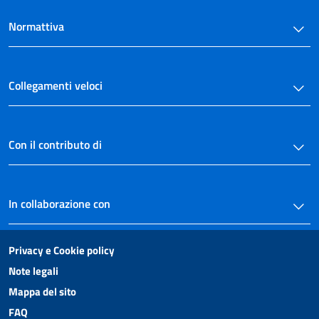
CLASSI E CALENDARIO SCOLASTICO.
Normattiva
Capo I
RAZIONALIZZAZIONE DELLA RETE SCOLASTICA
51
52
Collegamenti veloci
Capo II
ISTITUZIONE DELLE SCUOLE STATALI MATERNE, ELEMENTARI
E DEGLI ISTITUTI DI ISTRUZIONE SECONDARIA E ARTISTICA
53
Con il contributo di
54
55
In collaborazione con
56
57
Privacy e Cookie policy
58
Note legali
59
Mappa del sito
60
FAQ