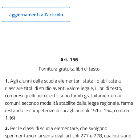
7
aggiornamenti all'articolo
8
9
10
11
Sezione II:
Art. 156
Assemblee degli studenti e dei genitori
12
Fornitura gratuita libri di testo
13
1.
Agli alunni delle scuole elementari, statali o abilitate a
14
rilasciare titoli di studio aventi valore legale, i libri di testo,
compresi quelli per i ciechi, sono forniti gratuitamente dai
15
comuni, secondo modalità stabilite dalla legge regionale, ferme
Capo II
restando le competenze di cui agli articoli 151 e 154, comma
((CAPO ABROGATO DALLA L. 2 DICEMBRE 2025, N. 182))
1. (6)
16
17
2.
Per le classi di scuola elementare, che svolgono
sperimentazioni ai sensi degli articoli 277 e 278, qualora siano
18