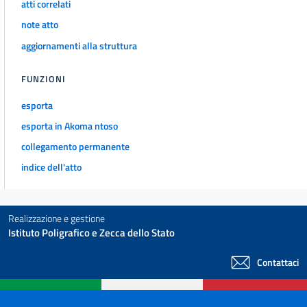
atti correlati
42
note atto
43
aggiornamenti alla struttura
Capo VII
ORGANI COLLEGIALI DELLA SCUOLA MATERNA
FUNZIONI
44
esporta
45
esporta in Akoma ntoso
46
collegamento permanente
47
indice dell'atto
Capo VIII
NORME PARTICOLARI
48
Realizzazione e gestione
49
Istituto Poligrafico e Zecca dello Stato
50
Contattaci
TITOLO II
RAZIONALIZZAZIONE DELLA RETE SCOLASTICA, ISTITUZIONE DELLE SCUOLE
E
ISTITUTI DI OGNI ORDINE E GRADO, FORMAZIONE DELLE SEZIONI E DELLE