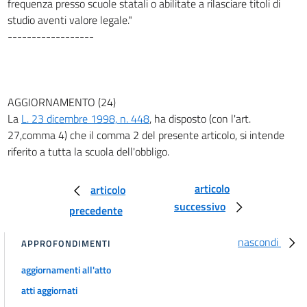
frequenza presso scuole statali o abilitate a rilasciare titoli di
29
studio aventi valore legale."
------------------
Capo VI
NORME COMUNI
30
31
AGGIORNAMENTO (24)
32
La
L. 23 dicembre 1998, n. 448
, ha disposto (con l'art.
33
27,comma 4) che il comma 2 del presente articolo, si intende
riferito a tutta la scuola dell'obbligo.
34
35
articolo
articolo
36
successivo
precedente
37
38
nascondi
APPROFONDIMENTI
39
aggiornamenti all'atto
40
atti aggiornati
41