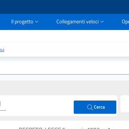
Il progetto
Collegamenti veloci
Op
rtale della legge vigent
qui
Cerca