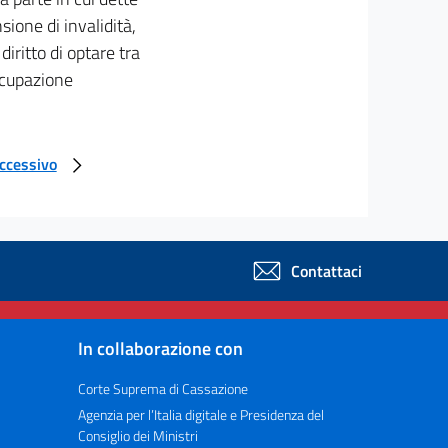
ione di invalidità,
diritto di optare tra
occupazione
uccessivo
Contattaci
In collaborazione con
Corte Suprema di Cassazione
Agenzia per l’Italia digitale e Presidenza del
Consiglio dei Ministri