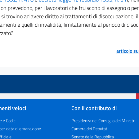
n prevedono, per i lavoratori che fruiscono di assegno o pens
 si trovino ad avere diritto ai trattamenti di disoccupazione, il 
ttamenti e quelli di invalidità, limitatamente al periodo di dis
zato."
articolo s
enti veloci
Con il contributo di
e e Codici
Presidenza del Consiglio dei Ministri
 per data di emanazione
Camera dei Deputati
ficiale
Senato della Repubblica