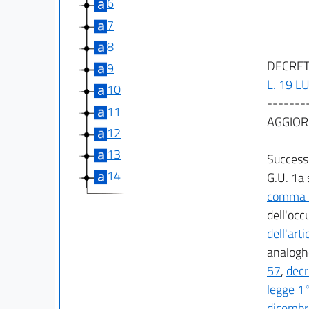
6
7
8
DECRETO
9
L. 19 L
10
-------
11
AGGIOR
12
13
Successi
14
G.U. 1a 
comma 7
dell'occ
dell'arti
analoghe
57
,
decr
legge 1°
dicembr