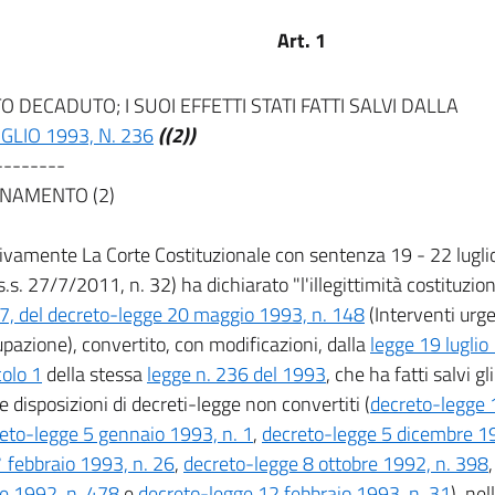
Art. 1
 DECADUTO; I SUOI EFFETTI STATI FATTI SALVI DALLA
UGLIO 1993, N. 236
((2))
--------
NAMENTO (2)
vamente La Corte Costituzionale con sentenza 19 - 22 luglio
s.s. 27/7/2011, n. 32) ha dichiarato "l'illegittimità costituzion
, del decreto-legge 20 maggio 1993, n. 148
(Interventi urg
upazione), convertito, con modificazioni, dalla
legge 19 luglio
colo 1
della stessa
legge n. 236 del 1993
, che ha fatti salvi gl
 disposizioni di decreti-legge non convertiti (
decreto-legge 
eto-legge 5 gennaio 1993, n. 1
,
decreto-legge 5 dicembre 1
 febbraio 1993, n. 26
,
decreto-legge 8 ottobre 1992, n. 398
e 1992, n. 478
e
decreto-legge 12 febbraio 1993, n. 31
), nel