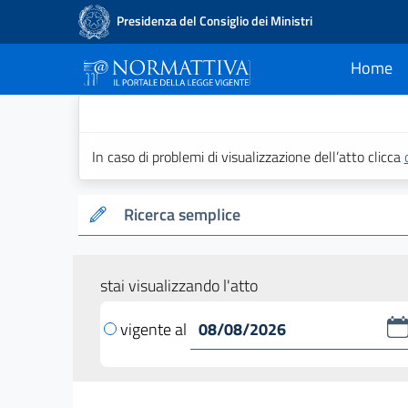
Presidenza del Consiglio dei Ministri
Home
current
Normattiva - Il po
In caso di problemi di visualizzazione dell’atto clicca
Ricerca semplice
stai visualizzando l'atto
vigente al