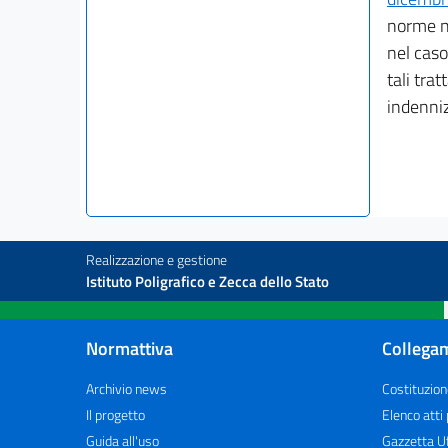
norme no
nel caso
tali tra
indenniz
Realizzazione e gestione
Istituto Poligrafico e Zecca dello Stato
Normattiva
Collegam
Archivio news
Costituzion
Il progetto
Elenco atti
Guida all'uso
Gazzetta Uf