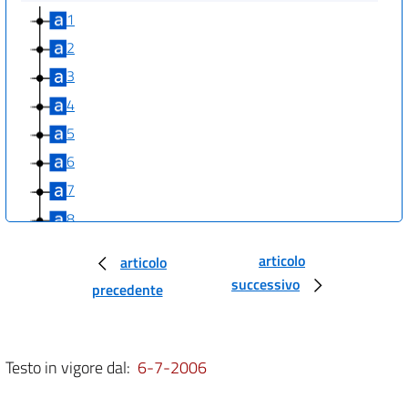
1
2
3
4
5
6
7
8
9
articolo
articolo
10
successivo
precedente
11
12
13
Testo in vigore dal:
6-7-2006
14