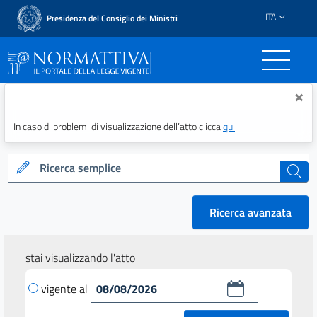
ITA
Presidenza del Consiglio dei Ministri
Normattiva - Il portale del
×
In caso di problemi di visualizzazione dell’atto clicca
qui
Ricerca semplice
cerca
Ricerca avanzata
stai visualizzando l'atto
vigente al