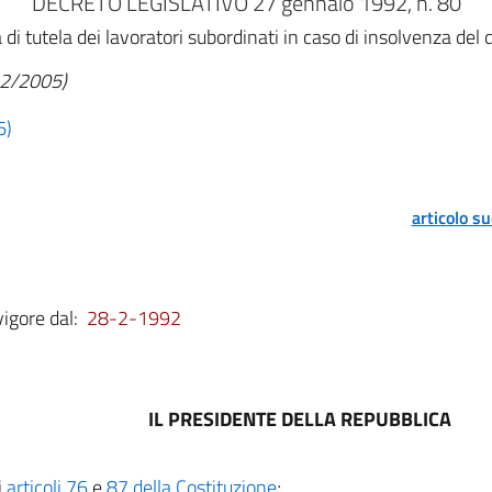
DECRETO LEGISLATIVO 27 gennaio 1992, n. 80
i tutela dei lavoratori subordinati in caso di insolvenza del d
/12/2005)
6)
articolo s
vigore dal:
28-2-1992
IL PRESIDENTE DELLA REPUBBLICA
i
articoli 76
e
87 della Costituzione
;