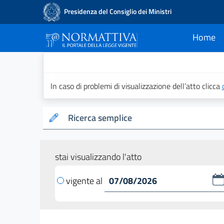
Presidenza del Consiglio dei Ministri
Home
current
Normattiva - Il po
In caso di problemi di visualizzazione dell’atto clicca
Ricerca semplice
stai visualizzando l'atto
vigente al