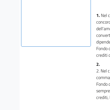
1.
Nel c
concord
dell'am
convert
dipende
Fondo d
crediti 
2.
2. Nel 
comma 1
Fondo di
semprec
crediti,