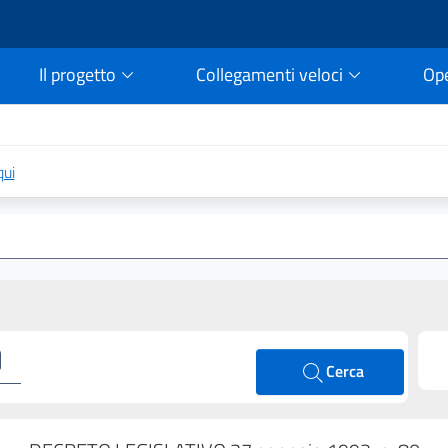
Il progetto
Collegamenti veloci
Op
rtale della legge vigent
qui
Cerca