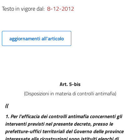
8
Testo in vigore dal:
8-12-2012
9
Capo II
Interventi per la ripresa economica
aggiornamenti all'articolo
10
11
11 bis
12
12 bis
Art. 5-bis
13
(Disposizioni in materia di controlli antimafia)
14
((
15
1.
Per l'efficacia dei controlli antimafia concernenti gli
16
interventi previsti nel presente decreto, presso le
Capo III
prefetture-uffici territoriali del Governo delle province
interessate alla ricostruzioni sono istituiti elenchi di
Misure urgenti in materia di rifiuti e ambiente