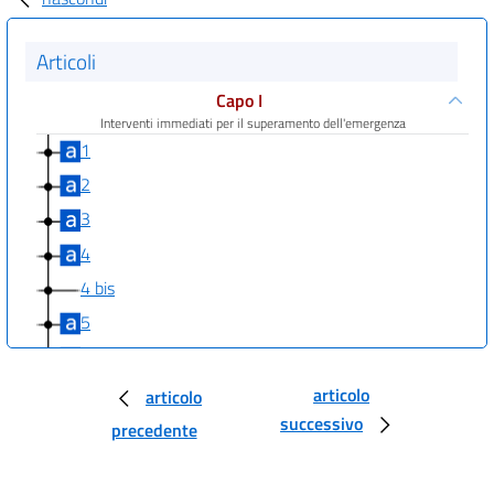
Articoli
Capo I
Interventi immediati per il superamento dell'emergenza
1
2
3
4
4 bis
5
5 bis
6
articolo
articolo
successivo
7
precedente
7 bis