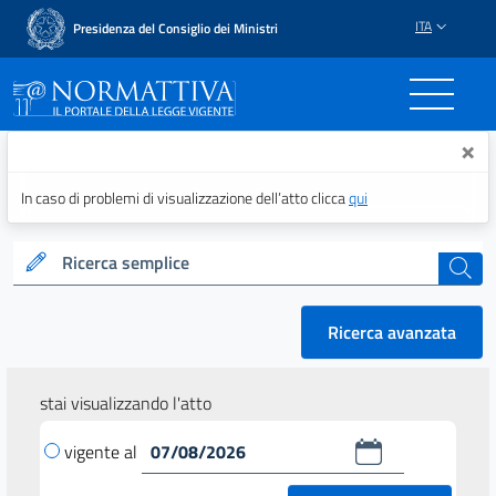
ITA
Presidenza del Consiglio dei Ministri
Normattiva - Il portale del
×
In caso di problemi di visualizzazione dell’atto clicca
qui
Ricerca semplice
cerca
Ricerca avanzata
stai visualizzando l'atto
vigente al