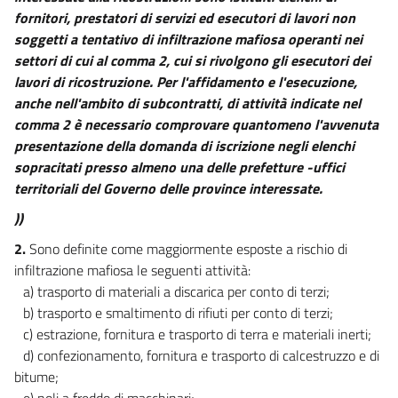
17
fornitori, prestatori di servizi ed esecutori di lavori non
soggetti a tentativo di infiltrazione mafiosa operanti nei
17 bis
settori di cui al comma 2, cui si rivolgono gli esecutori dei
18
lavori di ricostruzione. Per l'affidamento e l'esecuzione,
19
anche nell'ambito di subcontratti, di attività indicate nel
comma 2 è necessario comprovare quantomeno l'avvenuta
19 bis
presentazione della domanda di iscrizione negli elenchi
19 ter
sopracitati presso almeno una delle prefetture -uffici
20
territoriali del Governo delle province interessate.
21
))
2.
Sono definite come maggiormente esposte a rischio di
Allegati
infiltrazione mafiosa le seguenti attività:
Allegato 1
a) trasporto di materiali a discarica per conto di terzi;
Allegato 1
b) trasporto e smaltimento di rifiuti per conto di terzi;
c) estrazione, fornitura e trasporto di terra e materiali inerti;
d) confezionamento, fornitura e trasporto di calcestruzzo e di
bitume;
e) noli a freddo di macchinari;