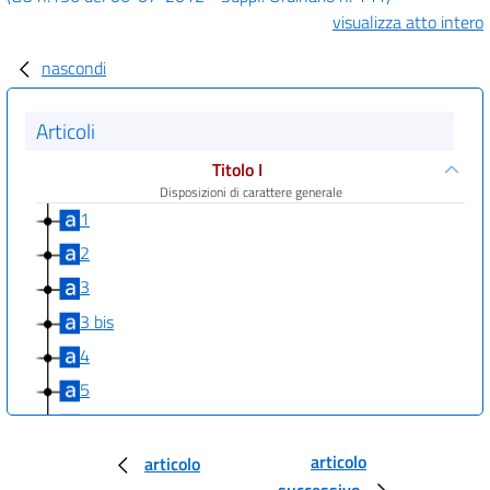
visualizza atto intero
nascondi
Articoli
Titolo I
Disposizioni di carattere generale
1
2
3
3 bis
4
5
6
Titolo II
articolo
articolo
Riduzione della spesa delle amministrazioni statali e
successivo