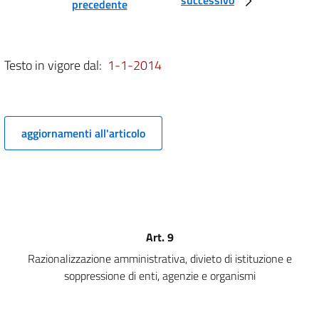
precedente
degli enti non territoriali
7
8
Testo in vigore dal:
1-1-2014
9
10
11
aggiornamenti all'articolo
12
13
14
Titolo III
Razionalizzazione e riduzione della spesa sanitaria
15
Art. 9
Titolo IV
Razionalizzazione amministrativa, divieto di istituzione e
Razionalizzazione e riduzione della spesa degli enti
soppressione di enti, agenzie e organismi
territoriali
16
16 bis