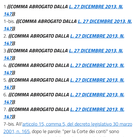
1.
((COMMA ABROGATO DALLA
L. 27 DICEMBRE 2013, N.
17
147
))
.
18
1-bis.
((COMMA ABROGATO DALLA
L. 27 DICEMBRE 2013, N.
147
))
.
19
2.
((COMMA ABROGATO DALLA
L. 27 DICEMBRE 2013, N.
20
147
))
.
Titolo V
3.
((COMMA ABROGATO DALLA
L. 27 DICEMBRE 2013, N.
Finalizzazione dei risparmi di spesa ed altre disposizioni
147
))
.
di carattere finanziario
4.
((COMMA ABROGATO DALLA
L. 27 DICEMBRE 2013, N.
21
147
))
.
22
5.
((COMMA ABROGATO DALLA
L. 27 DICEMBRE 2013, N.
23
147
))
.
6.
((COMMA ABROGATO DALLA
L. 27 DICEMBRE 2013, N.
((Titolo V-bis
Efficientamento, valorizzazione e dismissione del patrimonio pubblico, e
147
))
.
misure di razionalizzazione dell'amministrazione economico-finanziaria
7.
((COMMA ABROGATO DALLA
L. 27 DICEMBRE 2013, N.
nonchè misure di rafforzamento patrimoniale delle imprese del settore
147
))
.
bancario))
7-bis. All'
articolo 15, comma 5, del decreto legislativo 30 marzo
23 bis
2001, n. 165
, dopo le parole: "per la Corte dei conti" sono
23 ter