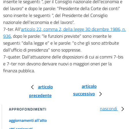
inserite le seguenti: ", per il Consiglio nazionale dell'economia e
23 quater
del lavoro" e dopo le parole: "Presidente della Corte dei conti"
sono inserite le seguenti: ", del Presidente del Consiglio
23 quinquies
nazionale dell'economia e del lavoro".
23 sexies
7-ter. All'
articolo 22, comma 2, della legge 30 dicembre 1986, n.
23 septies
936
, dopo le parole: "le funzioni previste" sono inserite le
23 octies
seguenti: "dalla legge e" e le parole: "o che gli sono attribuite
dall'ufficio di presidenza" sono soppresse.
23 novies
7-quater. Dall'attuazione delle disposizioni di cui ai commi 7-bis
23 decies
e 7-ter non devono derivare nuovi o maggiori oneri per la
23 undecies
finanza pubblica.
23 duodecies
articolo
articolo
24
successivo
precedente
24 bis
25
nascondi
APPROFONDIMENTI
Allegati
aggiornamenti all'atto
atti aggiornati