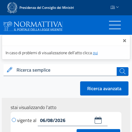
ITA
Presidenza del Consiglio dei Ministri
Normattiva - Il portale del
×
In caso di problemi di visualizzazione dell’atto clicca
qui
Ricerca semplice
cerca
Ricerca avanzata
stai visualizzando l'atto
vigente al