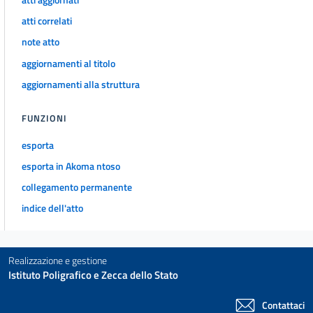
Allegato 1
Allegato 1
atti correlati
note atto
Allegato 2
aggiornamenti al titolo
Allegato 2
aggiornamenti alla struttura
Allegato 3
Allegato 3
FUNZIONI
Tabella
esporta
Tabella
esporta in Akoma ntoso
collegamento permanente
indice dell'atto
Realizzazione e gestione
Istituto Poligrafico e Zecca dello Stato
Contattaci