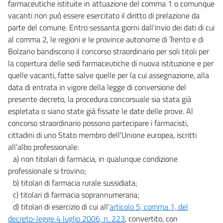
farmaceutiche istituite in attuazione del comma 1 o comunque
40
vacanti non può essere esercitato il diritto di prelazione da
parte del comune. Entro sessanta giorni dall'invio dei dati di cui
40 bis
al comma 2, le regioni e le province autonome di Trento e di
Titolo II
Bolzano bandiscono il concorso straordinario per soli titoli per
la copertura delle sedi farmaceutiche di nuova istituzione e per
INFRASTRUTTURE
quelle vacanti, fatte salve quelle per la cui assegnazione, alla
data di entrata in vigore della legge di conversione del
Capo I
presente decreto, la procedura concorsuale sia stata già
Misure per lo
espletata o siano state già fissate le date delle prove. Al
sviluppo
concorso straordinario possono partecipare i farmacisti,
infrastrutturale
cittadini di uno Stato membro dell'Unione europea, iscritti
41
all'albo professionale:
42
a) non titolari di farmacia, in qualunque condizione
43
professionale si trovino;
b) titolari di farmacia rurale sussidiata;
44
c) titolari di farmacia soprannumeraria;
45
d) titolari di esercizio di cui all'
articolo 5, comma 1, del
46
decreto-legge 4 luglio 2006, n. 223
, convertito, con