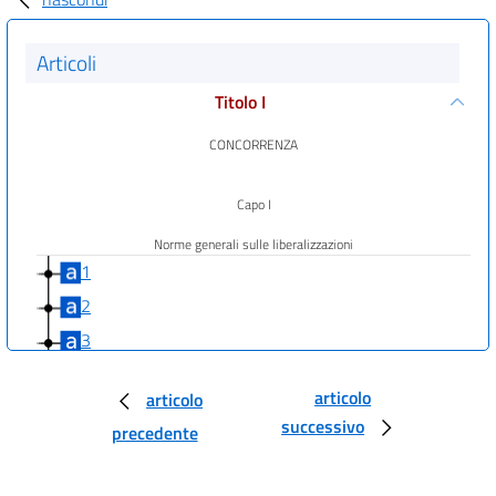
Articoli
Titolo I
CONCORRENZA
Capo I
Norme generali sulle liberalizzazioni
1
2
3
4
articolo
articolo
Capo II
successivo
precedente
Tutela dei consumatori
5