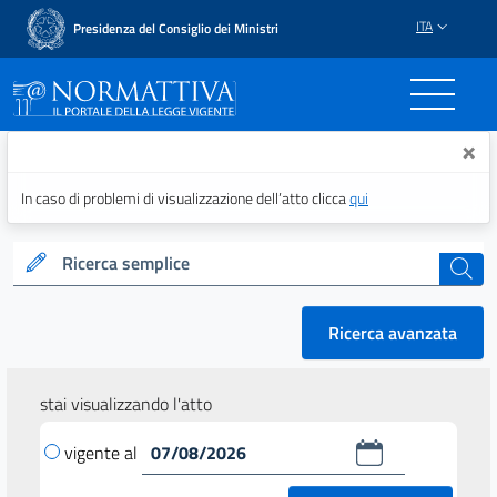
ITA
Presidenza del Consiglio dei Ministri
Normattiva - Il portale del
×
In caso di problemi di visualizzazione dell’atto clicca
qui
Ricerca semplice
cerca
Ricerca avanzata
stai visualizzando l'atto
vigente al