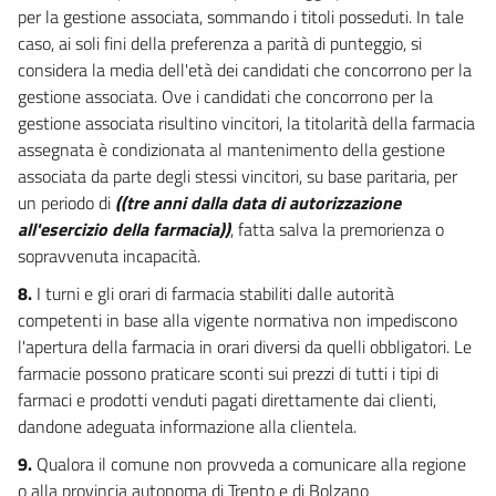
Altre misure di armonizzazione
per la gestione associata, sommando i titoli posseduti. In tale
83
caso, ai soli fini della preferenza a parità di punteggio, si
considera la media dell'età dei candidati che concorrono per la
84
gestione associata. Ove i candidati che concorrono per la
85
gestione associata risultino vincitori, la titolarità della farmacia
86
assegnata è condizionata al mantenimento della gestione
87
associata da parte degli stessi vincitori, su base paritaria, per
un periodo di
((tre anni dalla data di autorizzazione
88
all'esercizio della farmacia))
, fatta salva la premorienza o
89
sopravvenuta incapacità.
90
8.
I turni e gli orari di farmacia stabiliti dalle autorità
91
competenti in base alla vigente normativa non impediscono
l'apertura della farmacia in orari diversi da quelli obbligatori. Le
91 bis
farmacie possono praticare sconti sui prezzi di tutti i tipi di
92
farmaci e prodotti venduti pagati direttamente dai clienti,
93
dandone adeguata informazione alla clientela.
94
9.
Qualora il comune non provveda a comunicare alla regione
95
o alla provincia autonoma di Trento e di Bolzano