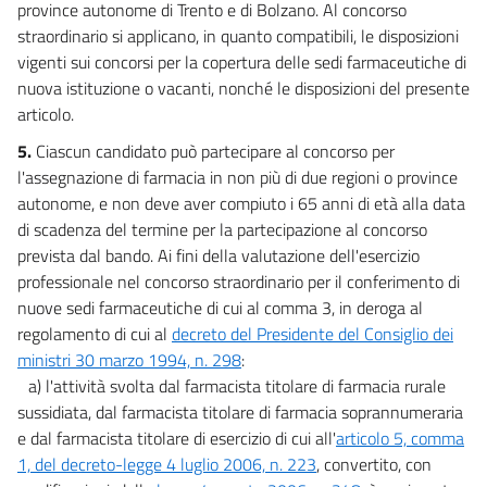
58
province autonome di Trento e di Bolzano. Al concorso
Capo III
straordinario si applicano, in quanto compatibili, le disposizioni
vigenti sui concorsi per la copertura delle sedi farmaceutiche di
Misure per la portualità e l'autotrasporto
nuova istituzione o vacanti, nonché le disposizioni del presente
e
articolo.
l'agricoltura
59
5.
Ciascun candidato può partecipare al concorso per
59 bis
l'assegnazione di farmacia in non più di due regioni o province
autonome, e non deve aver compiuto i 65 anni di età alla data
59 ter
di scadenza del termine per la partecipazione al concorso
60
prevista dal bando. Ai fini della valutazione dell'esercizio
60 bis
professionale nel concorso straordinario per il conferimento di
nuove sedi farmaceutiche di cui al comma 3, in deroga al
61
regolamento di cui al
decreto del Presidente del Consiglio dei
61 bis
ministri 30 marzo 1994, n. 298
:
62
a) l'attività svolta dal farmacista titolare di farmacia rurale
sussidiata, dal farmacista titolare di farmacia soprannumeraria
63
e dal farmacista titolare di esercizio di cui all'
articolo 5, comma
64
1, del decreto-legge 4 luglio 2006, n. 223
, convertito, con
65