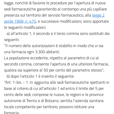
13
legge, nonché di favorire le procedure per l'apertura di nuove
14
sedi farmaceutiche garantendo al contempo una più capillare
presenza sul territorio del servizio farmaceutico, alla
legge 2
15
aprile 1968, n. 475
, e successive modificazioni, sono apportate
16
le seguenti modificazioni:
17
a) all'articolo 1, il secondo e il terzo comma sono sostituiti dai
seguenti:
18
"Il numero delle autorizzazioni è stabilito in modo che vi sia
19
una farmacia ogni 3.300 abitanti.
20
La popolazione eccedente, rispetto al parametro di cui al
21
secondo comma, consente l'apertura di una ulteriore farmacia,
qualora sia superiore al 50 per cento del parametro stesso";
22
b) dopo l'articolo 1 è inserito il seguente:
23
"Art. 1-bis. - 1. In aggiunta alle sedi farmaceutiche spettanti in
24
base al criterio di cui all'articolo 1 ed entro il limite del 5 per
cento delle sedi, comprese le nuove, le regioni e le province
24 bis
autonome di Trento e di Bolzano, sentita l'azienda sanitaria
24 ter
locale competente per territorio, possono istituire una
Capo V
farmacia: