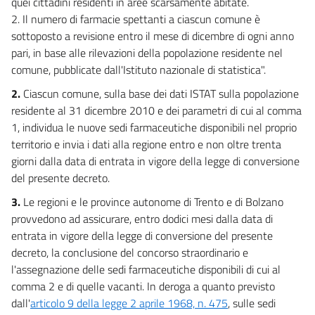
quei cittadini residenti in aree scarsamente abitate.
31
2. Il numero di farmacie spettanti a ciascun comune è
32
sottoposto a revisione entro il mese di dicembre di ogni anno
33
pari, in base alle rilevazioni della popolazione residente nel
comune, pubblicate dall'Istituto nazionale di statistica".
34
34 bis
2.
Ciascun comune, sulla base dei dati ISTAT sulla popolazione
residente al 31 dicembre 2010 e dei parametri di cui al comma
34 ter
1, individua le nuove sedi farmaceutiche disponibili nel proprio
35
territorio e invia i dati alla regione entro e non oltre trenta
Capo VII
giorni dalla data di entrata in vigore della legge di conversione
del presente decreto.
Trasporti
3.
Le regioni e le province autonome di Trento e di Bolzano
36
provvedono ad assicurare, entro dodici mesi dalla data di
37
entrata in vigore della legge di conversione del presente
Capo VIII
decreto, la conclusione del concorso straordinario e
l'assegnazione delle sedi farmaceutiche disponibili di cui al
Altre liberalizzazioni
comma 2 e di quelle vacanti. In deroga a quanto previsto
38
dall'
articolo 9 della legge 2 aprile 1968, n. 475
, sulle sedi
39