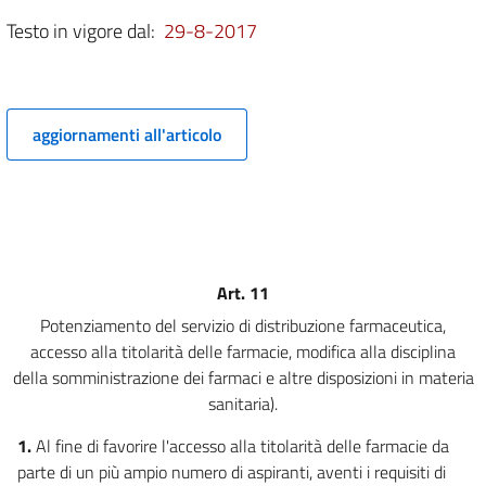
5 bis
Testo in vigore dal:
29-8-2017
5 ter
6
7
aggiornamenti all'articolo
8
Capo III
Servizi professionali
9
9 bis
Art. 11
10
Potenziamento del servizio di distribuzione farmaceutica,
accesso alla titolarità delle farmacie, modifica alla disciplina
11
della somministrazione dei farmaci e altre disposizioni in materia
12
sanitaria).
Capo IV
1.
Al fine di favorire l'accesso alla titolarità delle farmacie da
Disposizioni in materia di energia
parte di un più ampio numero di aspiranti, aventi i requisiti di