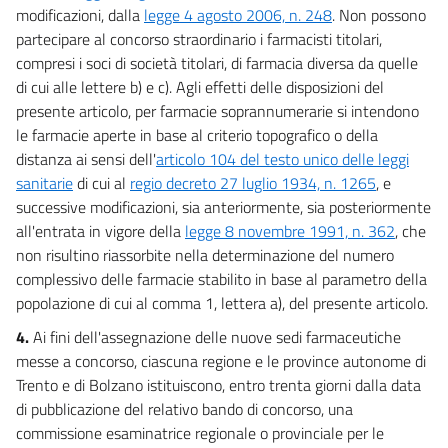
47
modificazioni, dalla
legge 4 agosto 2006, n. 248
. Non possono
partecipare al concorso straordinario i farmacisti titolari,
48
compresi i soci di società titolari, di farmacia diversa da quelle
49
di cui alle lettere b) e c). Agli effetti delle disposizioni del
50
presente articolo, per farmacie soprannumerarie si intendono
le farmacie aperte in base al criterio topografico o della
51
distanza ai sensi dell'
articolo 104 del testo unico delle leggi
52
sanitarie
di cui al
regio decreto 27 luglio 1934, n. 1265
, e
53
successive modificazioni, sia anteriormente, sia posteriormente
all'entrata in vigore della
legge 8 novembre 1991, n. 362
, che
54
non risultino riassorbite nella determinazione del numero
55
complessivo delle farmacie stabilito in base al parametro della
55 bis
popolazione di cui al comma 1, lettera a), del presente articolo.
Capo II
4.
Ai fini dell'assegnazione delle nuove sedi farmaceutiche
messe a concorso, ciascuna regione e le province autonome di
Misure per l'edilizia
Trento e di Bolzano istituiscono, entro trenta giorni dalla data
56
di pubblicazione del relativo bando di concorso, una
57
commissione esaminatrice regionale o provinciale per le