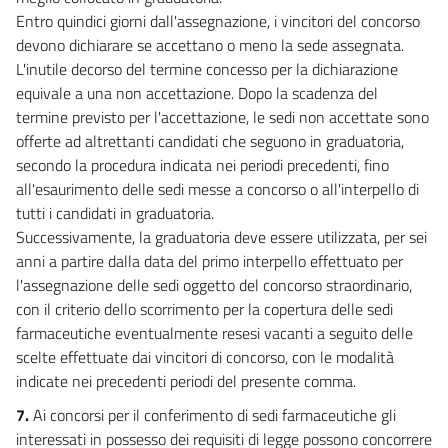
Parlamento europeo e del Consiglio dell'11 marzo 2009 concernente i
Entro quindici giorni dall'assegnazione, i vincitori del concorso
diritti aeroportuali
devono dichiarare se accettano o meno la sede assegnata.
71
L'inutile decorso del termine concesso per la dichiarazione
72
equivale a una non accettazione. Dopo la scadenza del
73
termine previsto per l'accettazione, le sedi non accettate sono
74
offerte ad altrettanti candidati che seguono in graduatoria,
secondo la procedura indicata nei periodi precedenti, fino
75
all'esaurimento delle sedi messe a concorso o all'interpello di
76
tutti i candidati in graduatoria.
77
Successivamente, la graduatoria deve essere utilizzata, per sei
anni a partire dalla data del primo interpello effettuato per
78
l'assegnazione delle sedi oggetto del concorso straordinario,
79
con il criterio dello scorrimento per la copertura delle sedi
80
farmaceutiche eventualmente resesi vacanti a seguito delle
scelte effettuate dai vincitori di concorso, con le modalità
81
indicate nei precedenti periodi del presente comma.
82
7.
Ai concorsi per il conferimento di sedi farmaceutiche gli
Capo III
interessati in possesso dei requisiti di legge possono concorrere