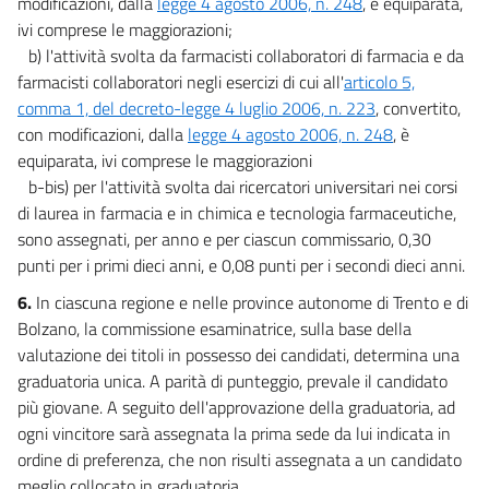
modificazioni, dalla
legge 4 agosto 2006, n. 248
, è equiparata,
66
ivi comprese le maggiorazioni;
b) l'attività svolta da farmacisti collaboratori di farmacia e da
67
farmacisti collaboratori negli esercizi di cui all'
articolo 5,
67 bis
comma 1, del decreto-legge 4 luglio 2006, n. 223
, convertito,
67 ter
con modificazioni, dalla
legge 4 agosto 2006, n. 248
, è
equiparata, ivi comprese le maggiorazioni
Titolo III
b-bis) per l'attività svolta dai ricercatori universitari nei corsi
EUROPA
di laurea in farmacia e in chimica e tecnologia farmaceutiche,
sono assegnati, per anno e per ciascun commissario, 0,30
punti per i primi dieci anni, e 0,08 punti per i secondi dieci anni.
Capo I
6.
In ciascuna regione e nelle province autonome di Trento e di
Armonizzazione dell'ordinamento interno
Bolzano, la commissione esaminatrice, sulla base della
68
valutazione dei titoli in possesso dei candidati, determina una
69
graduatoria unica. A parità di punteggio, prevale il candidato
70
più giovane. A seguito dell'approvazione della graduatoria, ad
Capo II
ogni vincitore sarà assegnata la prima sede da lui indicata in
ordine di preferenza, che non risulti assegnata a un candidato
Disposizioni per l'attuazione della direttiva 2009/12/CE del
meglio collocato in graduatoria.