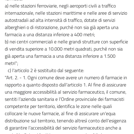
a) nelle stazioni ferroviarie, negli aeroporti civili a traffico
Servizi pubblici locali
internazionale, nelle stazioni marittime e nelle aree di servizio
25
autostradali ad alta intensità di traffico, dotate di servizi
26
alberghieri o di ristorazione, purché non sia già aperta una
26 bis
farmacia a una distanza inferiore a 400 metri;
b) nei centri commerciali e nelle grandi strutture con superficie
Capo VI
di vendita superiore a 10.000 metri quadrati, purché non sia
Servizi bancari e assicurativi
già aperta una farmacia a una distanza inferiore a 1.500
27
metri";
c) l'articolo 2 è sostituito dal seguente:
27 bis
"Art. 2. - 1. Ogni comune deve avere un numero di farmacie in
27 ter
rapporto a quanto disposto dall'articolo 1. Al fine di assicurare
27 quater
una maggiore accessibilità al servizio farmaceutico, il comune,
27 quinquies
sentiti l'azienda sanitaria e l'Ordine provinciale dei farmacisti
competente per territorio, identifica le zone nelle quali
28
collocare le nuove farmacie, al fine di assicurare un'equa
29
distribuzione sul territorio, tenendo altresì conto dell'esigenza
30
di garantire l'accessibilità del servizio farmaceutico anche a