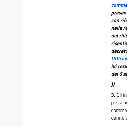
comma 
CAPO VI
presen
Disposizioni finali
con rif
15
nella r
16
dai ril
17
risenti
18
decreto
19
Ufficia
ivi res
del 6 a
))
3.
Gli i
possono 
comma
danno s