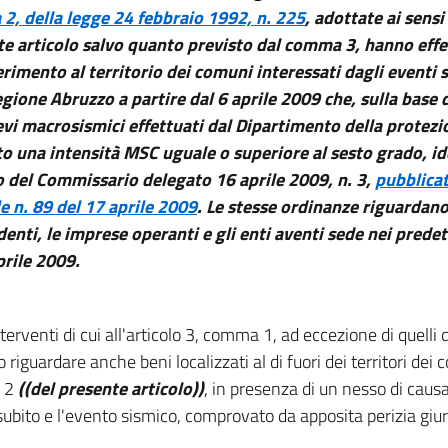
2, della legge 24 febbraio 1992, n. 225
, adottate ai sens
te articolo salvo quanto previsto dal comma 3, hanno eff
erimento al territorio dei comuni interessati dagli eventi si
egione Abruzzo a partire dal 6 aprile 2009 che, sulla base d
ievi macrosismici effettuati dal Dipartimento della protezi
to una intensità MSC uguale o superiore al sesto grado, ide
 del Commissario delegato 16 aprile 2009, n. 3,
pubblicat
le n. 89 del 17 aprile 2009
. Le stesse ordinanze riguardano
identi, le imprese operanti e gli enti aventi sede nei predett
prile 2009.
nterventi di cui all'articolo 3, comma 1, ad eccezione di quelli di
riguardare anche beni localizzati al di fuori dei territori dei c
 2
((del presente articolo))
, in presenza di un nesso di causali
ubito e l'evento sismico, comprovato da apposita perizia giur