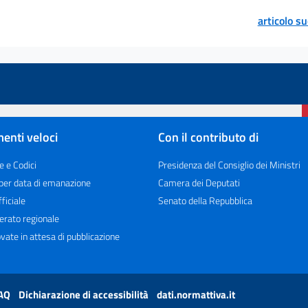
articolo s
enti veloci
Con il contributo di
e e Codici
Presidenza del Consiglio dei Ministri
 per data di emanazione
Camera dei Deputati
ficiale
Senato della Repubblica
erato regionale
vate in attesa di pubblicazione
AQ
Dichiarazione di accessibilità
dati.normattiva.it