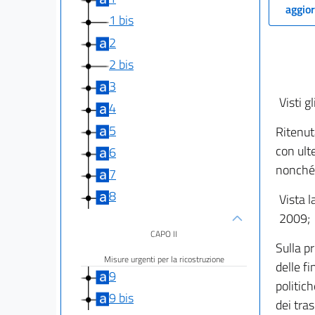
aggior
1 bis
2
2 bis
3
Visti gl
4
5
Ritenut
con ulte
6
nonché p
7
8
Vista l
2009;
CAPO II
Sulla p
Misure urgenti per la ricostruzione
delle fi
9
politich
9 bis
dei tras