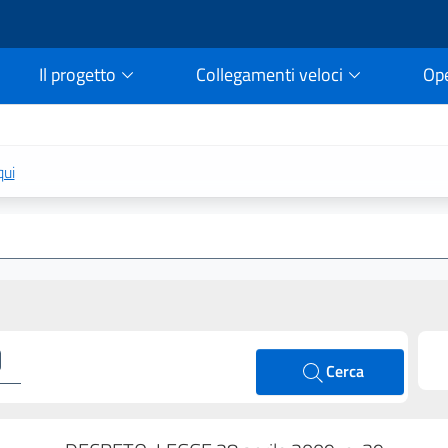
Il progetto
Collegamenti veloci
Op
rtale della legge vigent
qui
Cerca