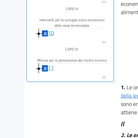
economic
CAPO III
alimenta
Interventi per lo sviluppo socio-economico
delle zone terremotate
10
CAPO IV
Misure per la prevenzione del rischio sismico
11
CAPO V
1.
Le or
della l
Disposizioni di carattere fiscale
e di copertura finanziaria
sono em
12
attiene 
13
((
14
2.
Le o