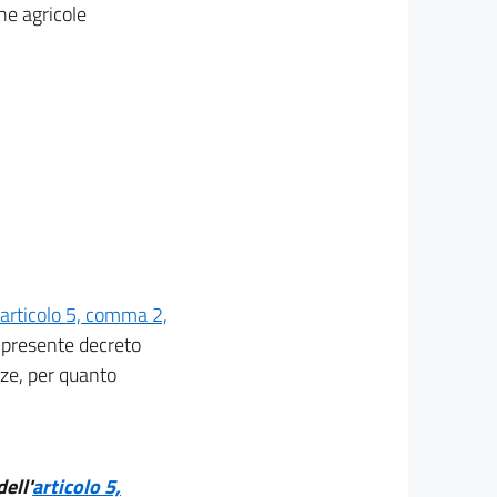
che agricole
articolo 5, comma 2,
l presente decreto
nze, per quanto
ell'
articolo 5,