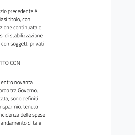
cizio precedente è
asi titolo, con
razione continuata e
i di stabilizzazione
io con soggetti privati
TITO CON
i entro novanta
cordo tra Governo,
ata, sono definiti
i risparmio, tenuto
incidenza delle spese
l'andamento di tale