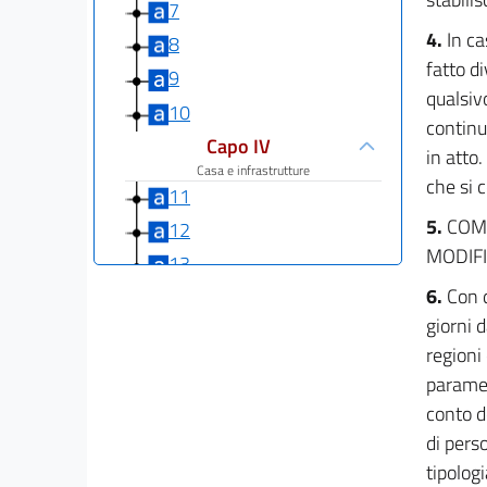
7
4.
In ca
8
fatto di
9
qualsiv
10
continu
Capo IV
in atto.
Casa e infrastrutture
che si 
11
5.
COM
12
MODIF
13
6.
Con 
14
giorni 
14 bis
regioni
Capo V
parametr
Istruzione e ricerca
conto d
15
di pers
16
tipolog
17