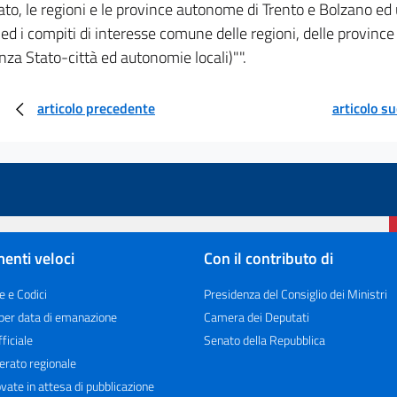
tato, le regioni e le province autonome di Trento e Bolzano ed 
ed i compiti di interesse comune delle regioni, delle province
za Stato-città ed autonomie locali)"".
articolo precedente
articolo s
enti veloci
Con il contributo di
e e Codici
Presidenza del Consiglio dei Ministri
 per data di emanazione
Camera dei Deputati
ficiale
Senato della Repubblica
erato regionale
vate in attesa di pubblicazione