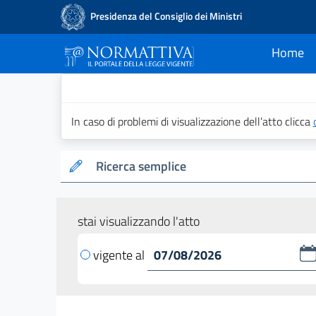
Presidenza del Consiglio dei Ministri
Home
current
Normattiva - Il po
In caso di problemi di visualizzazione dell’atto clicca
Ricerca semplice
stai visualizzando l'atto
vigente al