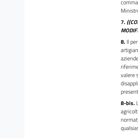
comma s
28
Ministr
29
7.
((C
30
MODIFI
31
8.
Il pe
32
artigian
33
aziende
34
riferim
35
valere 
36
disappl
37
present
38
8-bis.
39
agricol
normati
40
qualsia
41