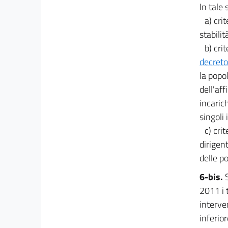
In tale 
Capo VI
a) cri
Liberalizzazioni e deregolazione
stabilit
18
b) cri
19
decreto
20
la popol
21
dell'aff
22
incarich
singoli 
23
c) cri
23 bis
dirigent
Capo VII
delle po
Semplificazioni
24
6-bis.
25
2011 i 
interve
26
inferio
27