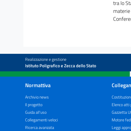
tra lo S
52
materie 
53
Conferen
54
55
56
Capo X
Privatizzazioni
Realizzazione e gestione
57
Istituto Poligrafico e Zecca dello Stato
58
59
Normattiva
Collegam
Titolo III
STABILIZZAZIONE
Archivio news
Costituzion
DELLA FINANZA PUBBLICA
Il progetto
Elenco atti
Capo I
Guida all'uso
Gazzetta Uf
Bilancio dello stato
60
Collegamenti veloci
Motore fed
Ricerca avanzata
Leggi appro
61