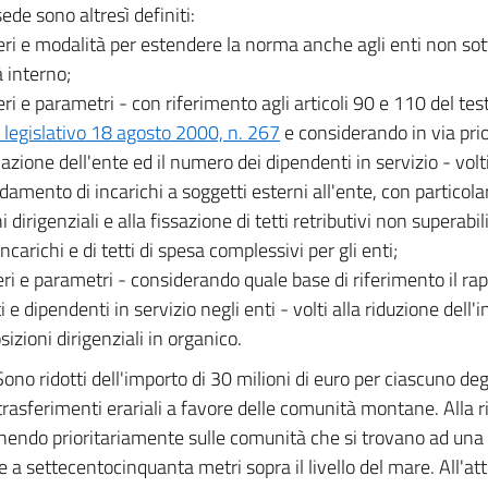
sede sono altresì definiti:
teri e modalità per estendere la norma anche agli enti non sott
à interno;
teri e parametri - con riferimento agli articoli 90 e 110 del test
 legislativo 18 agosto 2000, n. 267
e considerando in via prior
azione dell'ente ed il numero dei dipendenti in servizio - volti
idamento di incarichi a soggetti esterni all'ente, con particola
i dirigenziali e alla fissazione di tetti retributivi non superabil
incarichi e di tetti di spesa complessivi per gli enti;
teri e parametri - considerando quale base di riferimento il r
i e dipendenti in servizio negli enti - volti alla riduzione del
sizioni dirigenziali in organico.
Sono ridotti dell'importo di 30 milioni di euro per ciascuno de
trasferimenti erariali a favore delle comunità montane. Alla r
nendo prioritariamente sulle comunità che si trovano ad una 
re a settecentocinquanta metri sopra il livello del mare. All'a