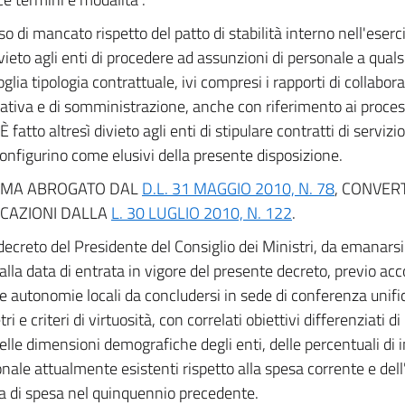
so di mancato rispetto del patto di stabilità interno nell'eser
vieto agli enti di procedere ad assunzioni di personale a qualsi
oglia tipologia contrattuale, ivi compresi i rapporti di collabo
ativa e di somministrazione, anche con riferimento ai process
 È fatto altresì divieto agli enti di stipulare contratti di serviz
configurino come elusivi della presente disposizione.
MA ABROGATO DAL
D.L. 31 MAGGIO 2010, N. 78
, CONVER
ICAZIONI DALLA
L. 30 LUGLIO 2010, N. 122
.
decreto del Presidente del Consiglio dei Ministri, da emanars
dalla data di entrata in vigore del presente decreto, previo ac
 e autonomie locali da concludersi in sede di conferenza unific
i e criteri di virtuosità, con correlati obiettivi differenziati d
elle dimensioni demografiche degli enti, delle percentuali di 
onale attualmente esistenti rispetto alla spesa corrente e del
ia di spesa nel quinquennio precedente.