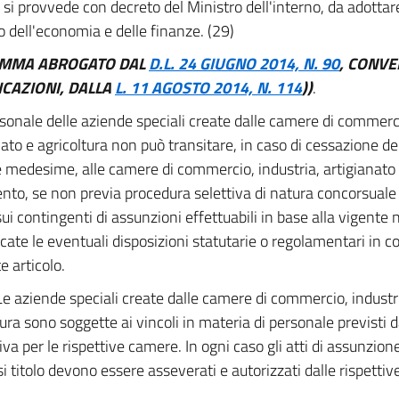
i provvede con decreto del Ministro dell'interno, da adottare
o dell'economia e delle finanze. (29)
OMMA ABROGATO DAL
D.L. 24 GIUGNO 2014, N. 90
, CONVE
CAZIONI, DALLA
L. 11 AGOSTO 2014, N. 114
))
.
rsonale delle aziende speciali create dalle camere di commerci
ato e agricoltura non può transitare, in caso di cessazione dell
 medesime, alle camere di commercio, industria, artigianato e
ento, se non previa procedura selettiva di natura concorsuale 
sui contingenti di assunzioni effettuabili in base alla vigente
icate le eventuali disposizioni statutarie o regolamentari in co
e articolo.
Le aziende speciali create dalle camere di commercio, industri
tura sono soggette ai vincoli in materia di personale previsti d
va per le rispettive camere. In ogni caso gli atti di assunzion
si titolo devono essere asseverati e autorizzati dalle rispetti