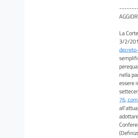
42
-------
43
AGGIOR
44
45
La Corte
Capo VIII
3/2/2010
Piano industriale
decreto
della pubblica amministrazione
semplifi
46
perequaz
46 bis
nella pa
47
essere i
48
settecen
49
76, com
all'attu
Capo IX
Giustizia
adottare
50
Conferen
51
(Definiz