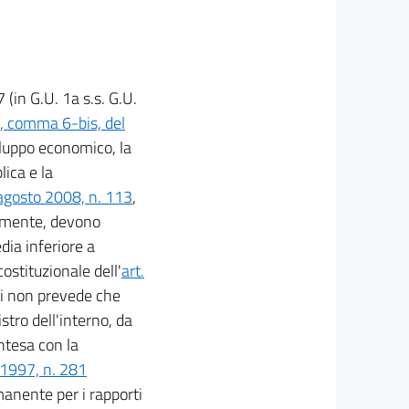
(in G.U. 1a s.s. G.U.
6, comma 6-bis, del
iluppo economico, la
lica e la
agosto 2008, n. 113
,
riamente, devono
dia inferiore a
costituzionale dell'
art.
ui non prevede che
tro dell'interno, da
ntesa con la
o 1997, n. 281
anente per i rapporti