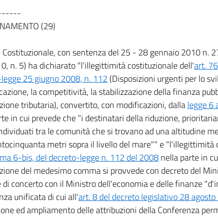
------
NAMENTO (29)
 Costituzionale, con sentenza del 25 - 28 gennaio 2010 n. 27 
, n. 5) ha dichiarato "l'illegittimità costituzionale dell'
art. 7
-legge 25 giugno 2008, n. 112
(Disposizioni urgenti per lo sv
cazione, la competitività, la stabilizzazione della finanza pubb
ione tributaria), convertito, con modificazioni, dalla
legge 6 
rte in cui prevede che "i destinatari della riduzione, priorita
ndividuati tra le comunità che si trovano ad una altitudine me
tocinquanta metri sopra il livello del mare"" e "l'illegittimità 
ma 6-bis, del decreto-legge n. 112 del 2008
nella parte in c
azione del medesimo comma si provvede con decreto del Minis
 di concerto con il Ministro dell'economia e delle finanze "d'i
za unificata di cui all'
art. 8 del decreto legislativo 28 agost
ione ed ampliamento delle attribuzioni della Conferenza perm