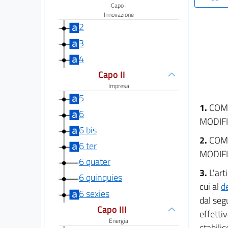
Capo I
Innovazione
2
3
4
Capo II
Impresa
5
1.
COM
6
MODIF
6 bis
2.
COM
6 ter
MODIF
6 quater
3.
L'art
6 quinquies
cui al
d
6 sexies
dal seg
Capo III
effetti
Energia
stabilis