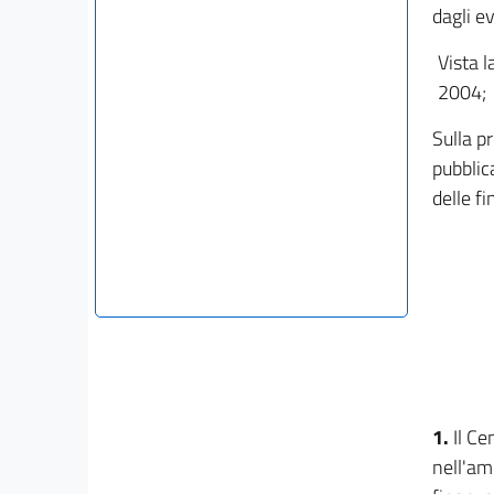
dagli e
Vista l
2004;
Sulla p
pubblic
delle f
1.
Il Ce
nell'am