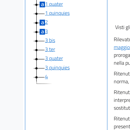
1 quater
1 quinquies
2
Visti gl
3
Rilevat
3 bis
maggio
3 ter
proroga
3 quater
nella p
3 quinquies
Ritenuta
4
norma, 
Ritenuta
interpr
sostitu
Ritenut
present