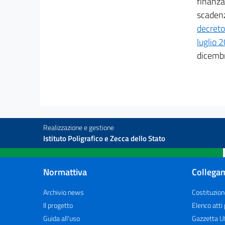
finanza
scadenz
decreto
luglio 
dicemb
Realizzazione e gestione
Istituto Poligrafico e Zecca dello Stato
Normattiva
Collegam
Archivio news
Costituzion
Il progetto
Elenco atti
Guida all'uso
Gazzetta Uf