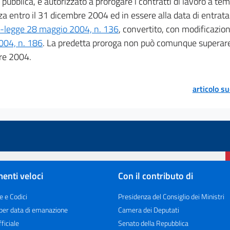
 pubblica, è autorizzato a prorogare i contratti di lavoro a t
a entro il 31 dicembre 2004 ed in essere alla data di entrata 
-legge 28 maggio 2004, n. 136
, convertito, con modificazion
2004, n. 186
. La predetta proroga non può comunque superare
re 2004.
articolo s
enti veloci
Con il contributo di
e e Codici
Presidenza del Consiglio dei Ministri
 per data di emanazione
Camera dei Deputati
ficiale
Senato della Repubblica