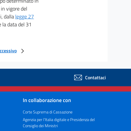
empo determinato in
in vigore del
i, dalla
legge 27
 la data del 31
uccessivo
Contattaci
In collaborazione con
Corte Suprema di Cassazione
Agenzia per l’Italia digitale e Presidenza del
Consiglio dei Ministri