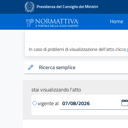
Presidenza del Consiglio dei Ministri
Home
current
Normattiva - Il po
In caso di problemi di visualizzazione dell’atto clicca
Ricerca semplice
stai visualizzando l'atto
vigente al