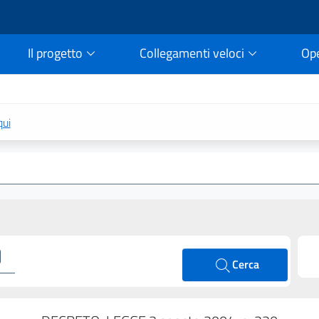
Il progetto
Collegamenti veloci
Op
rtale della legge vigent
qui
Cerca