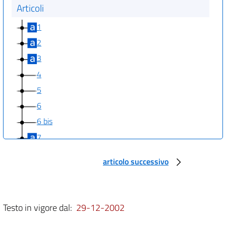
Articoli
1
2
3
4
5
6
6 bis
7
7 bis
articolo successivo
8
9
9 bis
Testo in vigore dal:
29-12-2002
10