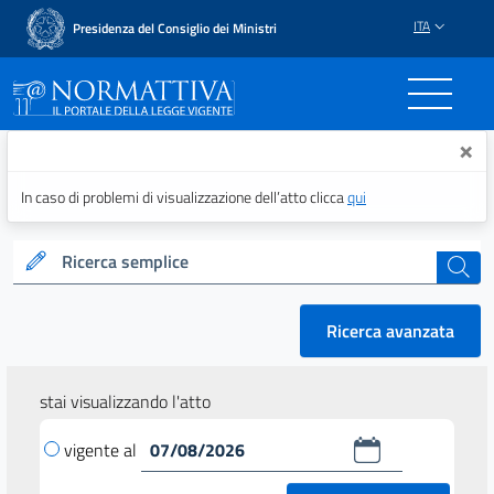
ITA
Presidenza del Consiglio dei Ministri
Normattiva - Il portale del
×
In caso di problemi di visualizzazione dell’atto clicca
qui
Ricerca semplice
cerca
Ricerca avanzata
stai visualizzando l'atto
vigente al