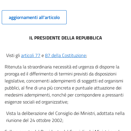
10 bis
11
aggiornamenti all'articolo
12
13
IL PRESIDENTE DELLA REPUBBLICA
13 bis
13 ter
Visti gli
articoli 77
e
87 della Costituzione
;
13 quater
Ritenuta la straordinaria necessità ed urgenza di disporre la
13 quinquies
proroga ed il differimento di termini previsti da disposizioni
13 sexies
legislative, concernenti adempimenti di soggetti ed organismi
13 septies
pubblici, al fine di una più concreta e puntuale attuazione dei
13 octies
medesimi adempimenti, nonché per corrispondere a pressanti
esigenze sociali ed organizzative;
13 novies
13 decies
Vista la deliberazione del Consiglio dei Ministri, adottata nella
riunione del 24 ottobre 2002;
13 undecies