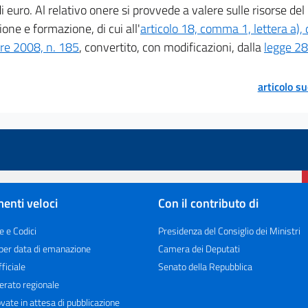
di euro. Al relativo onere si provvede a valere sulle risorse de
one e formazione, di cui all'
articolo 18, comma 1, lettera a),
e 2008, n. 185
, convertito, con modificazioni, dalla
legge 28
articolo s
enti veloci
Con il contributo di
e e Codici
Presidenza del Consiglio dei Ministri
 per data di emanazione
Camera dei Deputati
ficiale
Senato della Repubblica
erato regionale
vate in attesa di pubblicazione