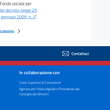
l Fondo sociale per
 del decreto-legge 29
 gennaio 2009, n. 2
".
uccessivo
Contattaci
In collaborazione con
Corte Suprema di Cassazione
Agenzia per l’Italia digitale e Presidenza del
Consiglio dei Ministri