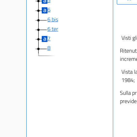
5
6
6 bis
6 ter
Visti gl
7
8
Ritenut
increme
Vista l
1984;
Sulla p
previde