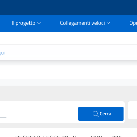
Il progetto
Collegamenti veloci
Op
rtale della legge vigent
qui
Cerca