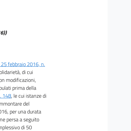
16))
. 25 febbraio 2016, n.
lidarietà, di cui
con modificazioni,
pulati prima della
n. 148
, le cui istanze di
'ammontare del
2016, per una durata
one persa a seguito
mplessivo di 50