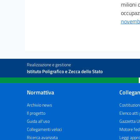
milioni 
occupazi
novembr
Realizzazione e gestione
Istituto Poligrafico e Zecca dello Stato
Normattiva
Collegam
Archivio news
Costituzion
Il progetto
Elenco atti
Guida all'uso
Gazzetta Uf
Collegamenti veloci
Motore fed
Ricerca avanzata
Leggi appro