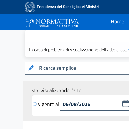
Presidenza del Consiglio dei Ministri
Home
current
Normattiva - Il po
In caso di problemi di visualizzazione dell’atto clicca
Ricerca semplice
stai visualizzando l'atto
vigente al