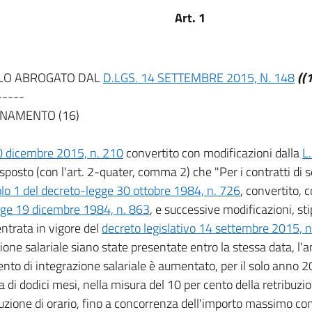
Art. 1
LO ABROGATO DAL
D.LGS. 14 SETTEMBRE 2015, N. 148
((
-----
NAMENTO (16)
0 dicembre 2015, n. 210
convertito con modificazioni dalla
L
sposto (con l'art. 2-quater, comma 2) che "Per i contratti di so
olo 1 del decreto-legge 30 ottobre 1984, n. 726
, convertito, 
gge 19 dicembre 1984, n. 863
, e successive modificazioni, sti
entrata in vigore del
decreto legislativo 14 settembre 2015, 
ione salariale siano state presentate entro la stessa data, l
nto di integrazione salariale è aumentato, per il solo anno 
di dodici mesi, nella misura del 10 per cento della retribuzi
duzione di orario, fino a concorrenza dell'importo massimo co