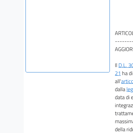
ARTICO
-------
AGGIOR
Il
D.L. 3
21
ha di
all'
artic
dalla
le
data di 
integraz
trattame
massima 
della ri