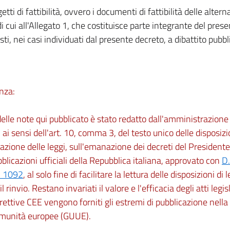
getti di fattibilità, ovvero i documenti di fattibilità delle alter
di cui all'Allegato 1, che costituisce parte integrante del pres
ti, nei casi individuati dal presente decreto, a dibattito pubbl
nza:
 delle note qui pubblicato è stato redatto dall'amministrazio
 ai sensi dell'art. 10, comma 3, del testo unico delle disposizi
zione delle leggi, sull'emanazione dei decreti del Presidente
bblicazioni ufficiali della Repubblica italiana, approvato con
D.
. 1092
, al solo fine di facilitare la lettura delle disposizioni di 
l rinvio. Restano invariati il valore e l'efficacia degli atti legisl
irettive CEE vengono forniti gli estremi di pubblicazione nella
omunità europee (GUUE).