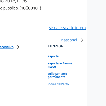
 2018, n. 76
ito pubblico. (18G00101)
visualizza atto intero
nascondi
FUNZIONI
uccessivo
esporta
esporta in Akoma
ntoso
collegamento
permanente
indice dell'atto