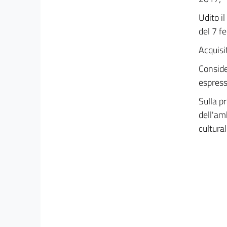
Udito i
del 7 f
Acquisi
Conside
espress
Sulla pr
dell'amb
cultural