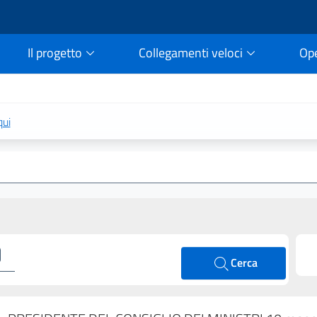
Il progetto
Collegamenti veloci
Op
rtale della legge vigent
qui
Cerca