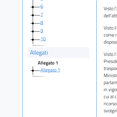
6
Visto l'
7
dell'at
8
Visto i
9
come m
10
disposi
Allegati
Visto l
Preside
Allegato 1
traspor
Allegato 1
Ministr
parlame
in vigo
cui al 
ricorso
svolgi