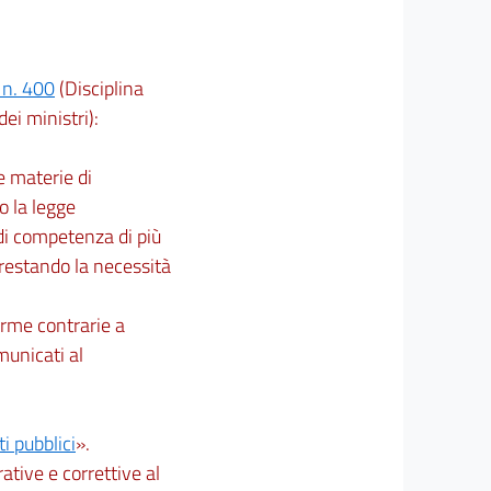
 n. 400
(Disciplina
ei ministri):
e materie di
o la legge
di competenza di più
 restando la necessità
orme contrarie a
municati al
i pubblici
».
rative e correttive al