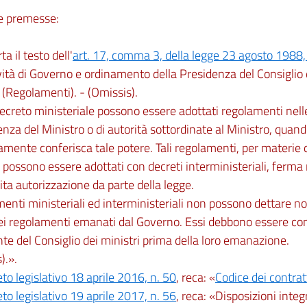
le premesse:
rta il testo dell'
art. 17, comma 3, della legge 23 agosto 1988,
ività di Governo e ordinamento della Presidenza del Consiglio d
 (Regolamenti). - (Omissis).
ecreto ministeriale possono essere adottati regolamenti nell
za del Ministro o di autorità sottordinate al Ministro, quand
mente conferisca tale potere. Tali regolamenti, per materie 
, possono essere adottati con decreti interministeriali, ferma
ita autorizzazione da parte della legge.
menti ministeriali ed interministeriali non possono dettare n
ei regolamenti emanati dal Governo. Essi debbono essere co
te del Consiglio dei ministri prima della loro emanazione.
).».
to legislativo 18 aprile 2016, n. 50
, reca: «
Codice dei contratt
to legislativo 19 aprile 2017, n. 56
, reca: «Disposizioni integ