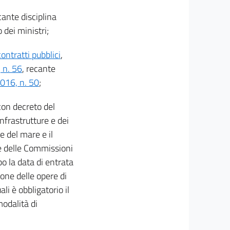
cante disciplina
 dei ministri;
contratti pubblici
,
 n. 56
, recante
2016, n. 50
;
con decreto del
infrastrutture e dei
 e del mare e il
ere delle Commissioni
o la data di entrata
ione delle opere di
li è obbligatorio il
modalità di