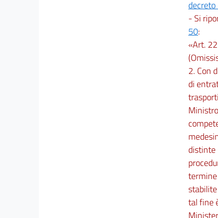
decreto 
- Si rip
50
:
«Art. 22
(Omissis
2. Con d
di entra
trasporti
Ministro
competen
medesimo
distinte 
procedur
termine 
stabilit
tal fine
Minister