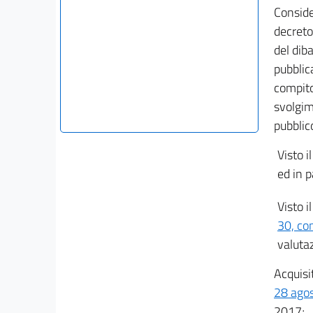
Conside
decreto 
del diba
pubblic
compito 
svolgim
pubblic
Visto i
ed in p
Visto i
30, co
valutaz
Acquisit
28 agos
2017;