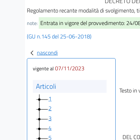
DECRETO DEL
Regolamento recante modalità di svolgimento, tip
Entrata in vigore del provvedimento: 24/
note:
(GU n.145 del 25-06-2018)
nascondi
07/11/2023
vigente al
Articoli
Testo in 
1
2
3
4
DEL CO
5