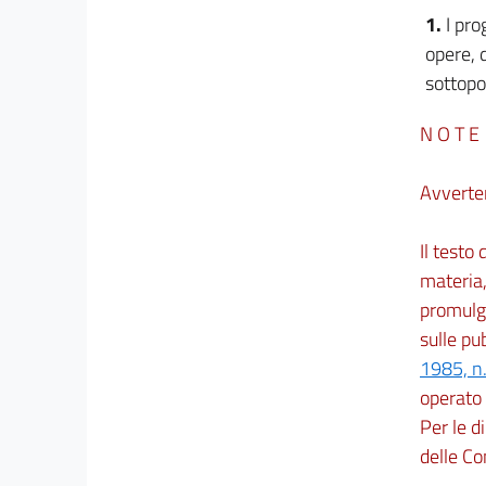
1.
I pro
opere, 
sottopos
N O T E
Avverte
Il testo
materia,
promulga
sulle pu
1985, n
operato i
Per le d
delle C