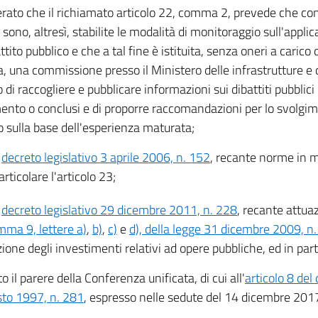
rato che il richiamato articolo 22, comma 2, prevede che co
sono, altresì, stabilite le modalità di monitoraggio sull'applica
ttito pubblico e che a tal fine è istituita, senza oneri a carico
a, una commissione presso il Ministero delle infrastrutture e de
di raccogliere e pubblicare informazioni sui dibattiti pubblici 
ento o conclusi e di proporre raccomandazioni per lo svolgime
o sulla base dell'esperienza maturata;
l
decreto legislativo 3 aprile 2006, n. 152
, recante norme in 
articolare l'articolo 23;
l
decreto legislativo 29 dicembre 2011, n. 228
, recante attuaz
mma 9, lettere a)
,
b)
,
c)
e
d), della legge 31 dicembre 2009, n
ione degli investimenti relativi ad opere pubbliche, ed in parti
o il parere della Conferenza unificata, di cui all'
articolo 8 del
to 1997, n. 281
, espresso nelle sedute del 14 dicembre 201