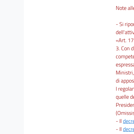
Note al
- Si ripo
dell'att
«Art. 17
3. Con d
competen
espressa
Ministri
di appos
I regola
quelle d
Presiden
(Omissis
- Il
decre
- Il
decre