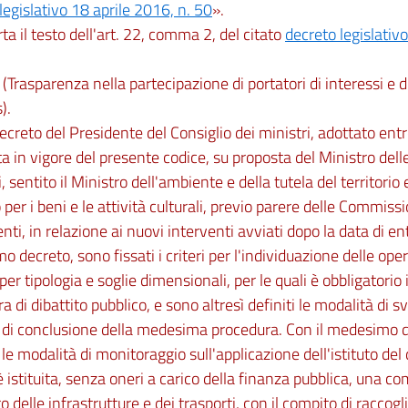
legislativo 18 aprile 2016, n. 50
».
orta il testo dell'art. 22, comma 2, del citato
decreto legislativo
 (Trasparenza nella partecipazione di portatori di interessi e di
).
ecreto del Presidente del Consiglio dei ministri, adottato ent
ta in vigore del presente codice, su proposta del Ministro delle
, sentito il Ministro dell'ambiente e della tutela del territorio 
 per i beni e le attività culturali, previo parere delle Commiss
ti, in relazione ai nuovi interventi avviati dopo la data di ent
 decreto, sono fissati i criteri per l'individuazione delle ope
per tipologia e soglie dimensionali, per le quali è obbligatorio i
a di dibattito pubblico, e sono altresì definiti le modalità di s
di conclusione della medesima procedura. Con il medesimo d
e le modalità di monitoraggio sull'applicazione dell'istituto del 
 è istituita, senza oneri a carico della finanza pubblica, una c
o delle infrastrutture e dei trasporti, con il compito di raccogl