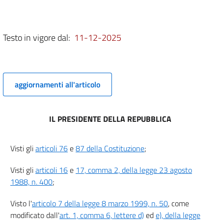
5
Titolo II
TITOLI ABILITATIVI
Testo in vigore dal:
11-12-2025
Capo I
Disposizioni generali
6
6 bis
aggiornamenti all'articolo
7
8
IL PRESIDENTE DELLA REPUBBLICA
9
9 bis
Visti gli
articoli 76
e
87 della Costituzione
;
Capo II
Permesso di costruire
Visti gli
articoli 16
e
17, comma 2, della legge 23 agosto
Sezione I
1988, n. 400
;
Nozione e caratteristiche
10
Visto l'
articolo 7 della legge 8 marzo 1999, n. 50
, come
11
modificato dall'
art. 1, comma 6, lettere d)
ed
e), della legge