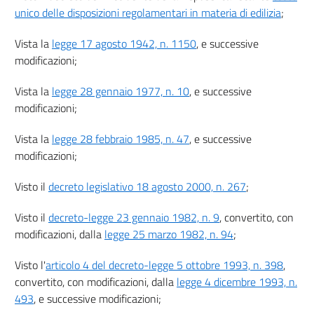
unico delle disposizioni regolamentari in materia di edilizia
;
22
23
Vista la
legge 17 agosto 1942, n. 1150
, e successive
23 bis
modificazioni;
23 ter
Vista la
legge 28 gennaio 1977, n. 10
, e successive
23 quater
modificazioni;
Titolo III
Vista la
legge 28 febbraio 1985, n. 47
, e successive
AGIBILITÀ DEGLI EDIFICI
Capo I
modificazioni;
Certificato di agibilità
24
Visto il
decreto legislativo 18 agosto 2000, n. 267
;
25
Visto il
decreto-legge 23 gennaio 1982, n. 9
, convertito, con
26
modificazioni, dalla
legge 25 marzo 1982, n. 94
;
Titolo IV
VIGILANZA SULL'ATTIVITÀ URBANISTICO EDILIZIA, RESPONSABILITÀ E
Visto l'
articolo 4 del decreto-legge 5 ottobre 1993, n. 398
,
SANZIONI
convertito, con modificazioni, dalla
legge 4 dicembre 1993, n.
Capo I
493
, e successive modificazioni;
Vigilanza sull'attività urbanistico-edilizia e responsabilità