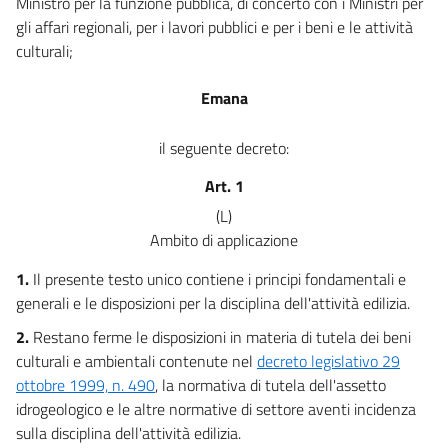
Ministro per la funzione pubblica, di concerto con i Ministri per
49
gli affari regionali, per i lavori pubblici e per i beni e le attività
50
culturali;
51
Parte II
Emana
NORMATIVA TECNICA PER L'EDILIZIA
Capo I
il seguente decreto:
Disposizioni di carattere generale
52
Art. 1
53
(L)
54
Ambito di applicazione
55
1.
Il presente testo unico contiene i principi fondamentali e
56
generali e le disposizioni per la disciplina dell'attività edilizia.
57
2.
Restano ferme le disposizioni in materia di tutela dei beni
culturali e ambientali contenute nel
decreto legislativo 29
58
ottobre 1999, n. 490
, la normativa di tutela dell'assetto
59
idrogeologico e le altre normative di settore aventi incidenza
60
sulla disciplina dell'attività edilizia.