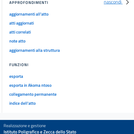
nascondi
APPROFONDIMENTI
Sezione III
Norme penali
aggiornamenti all'atto
71
atti aggiornati
72
atti correlati
73
note atto
74
aggiornamenti alla struttura
75
76
FUNZIONI
Capo III
esporta
Disposizioni per favorire il superamento e l'eliminazione delle barriere
architettoniche negli edifici privati, pubblici e privati aperti al pubblico
esporta in Akoma ntoso
Sezione I
collegamento permanente
Eliminazione delle barriere architettoniche negli edifici privati
77
indice dell'atto
78
79
Realizzazione e gestione
80
Istituto Poligrafico e Zecca dello Stato