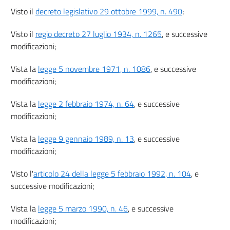
27
Visto il
decreto legislativo 29 ottobre 1999, n. 490
;
28
28 bis
Visto il
regio decreto 27 luglio 1934, n. 1265
, e successive
modificazioni;
29
Capo II
Vista la
legge 5 novembre 1971, n. 1086
, e successive
Sanzioni
modificazioni;
30
31
Vista la
legge 2 febbraio 1974, n. 64
, e successive
modificazioni;
32
33
Vista la
legge 9 gennaio 1989, n. 13
, e successive
34
modificazioni;
34 bis
Visto l'
articolo 24 della legge 5 febbraio 1992, n. 104
, e
34 ter
successive modificazioni;
35
Vista la
legge 5 marzo 1990, n. 46
, e successive
36
modificazioni;