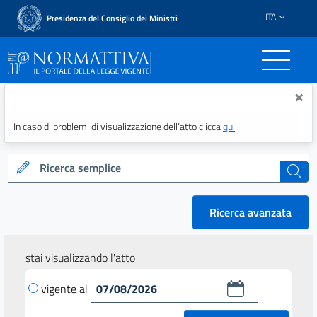
ITA
Presidenza del Consiglio dei Ministri
Normattiva - Il portale del
×
In caso di problemi di visualizzazione dell’atto clicca
qui
Ricerca semplice
cerca
Ricerca avanzata
stai visualizzando l'atto
vigente al