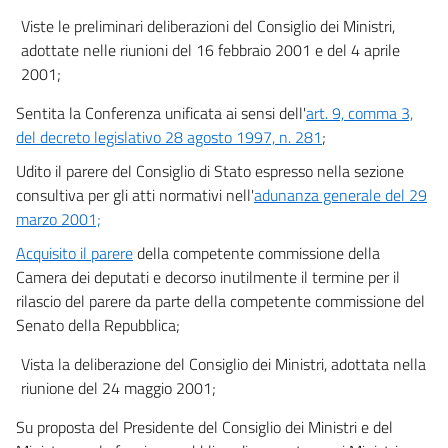
36 bis
Viste le preliminari deliberazioni del Consiglio dei Ministri,
37
adottate nelle riunioni del 16 febbraio 2001 e del 4 aprile
38
2001;
39
Sentita la Conferenza unificata ai sensi dell'
art. 9, comma 3,
40
del decreto legislativo 28 agosto 1997, n. 281
;
41
Udito il parere del Consiglio di Stato espresso nella sezione
42
consultiva per gli atti normativi nell'
adunanza generale del 29
marzo 2001;
43
44
Acquisito il parere
della competente commissione della
Camera dei deputati e decorso inutilmente il termine per il
45
rilascio del parere da parte della competente commissione del
46
Senato della Repubblica;
47
Vista la deliberazione del Consiglio dei Ministri, adottata nella
48
riunione del 24 maggio 2001;
Capo III
Su proposta del Presidente del Consiglio dei Ministri e del
Disposizioni fiscali