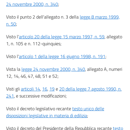
12
24 novembre 2000, n. 340
;
13
Visto il punto 2 dell'allegato n. 3 della
legge 8 marzo 1999,
14
n. 50
;
15
Visto l'
articolo 20 della legge 15 marzo 1997, n. 59
, allegato
Sezione II
1, n. 105 e n. 112-quinquies;
Contributo di costruzione
16
Visto l'
articolo 1 della legge 16 giugno 1998, n. 191
;
17
Vista la
legge 24 novembre 2000, n. 340
, allegato A, numeri
18
12, 14, 46, 47, 48, 51 e 52;
19
Sezione III
Visti gli
articoli 14
,
16
,
19
e
20 della legge 7 agosto 1990, n.
Procedimento
241
, e successive modificazioni;
20
Visto il decreto legislativo recante
testo unico delle
21
disposizioni legislative in materia di edilizia
;
Capo III
((Segnalazione certificata
Visto il decreto del Presidente della Repubblica recante
testo
di inizio di attività))