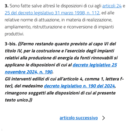
61
3.
Sono fatte salve altresì le disposizioni di cui agli
articoli 24
e
62
25 del decreto legislativo 31 marzo 1998, n. 112
, ed alle
relative norme di attuazione, in materia di realizzazione,
63
ampliamento, ristrutturazione e riconversione di impianti
Capo II
produttivi.
Disciplina delle opere di conglomerato cementizio armato, normale e
precompresso ed a struttura metallica.
3-bis.
((Fermo restando quanto previsto al capo VI del
Sezione I
titolo IV, per la costruzione e l'esercizio degli impianti
Adempimenti
relativi alla produzione di energia da fonti rinnovabili si
64
applicano le disposizioni di cui al
decreto legislativo 25
65
novembre 2024, n. 190
.
66
Gli interventi edilizi di cui all'articolo 4, comma 1, lettera f-
ter), del medesimo
decreto legislativo n. 190 del 2024
,
67
rimangono soggetti alle disposizioni di cui al presente
Sezione II
testo unico.))
Vigilanza
68
69
articolo successivo
70