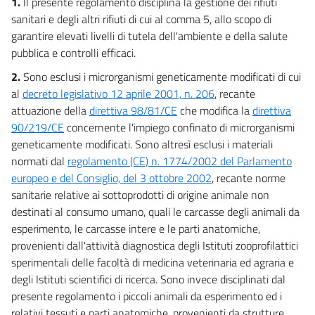
1.
Il presente regolamento disciplina la gestione dei rifiuti
sanitari e degli altri rifiuti di cui al comma 5, allo scopo di
garantire elevati livelli di tutela dell'ambiente e della salute
pubblica e controlli efficaci.
2.
Sono esclusi i microrganismi geneticamente modificati di cui
al
decreto legislativo 12 aprile 2001, n. 206
, recante
attuazione della
direttiva 98/81/CE
che modifica la
direttiva
90/219/CE
concernente l'impiego confinato di microrganismi
geneticamente modificati. Sono altresì esclusi i materiali
normati dal
regolamento (CE) n. 1774/2002 del Parlamento
europeo e del Consiglio, del 3 ottobre 2002
, recante norme
sanitarie relative ai sottoprodotti di origine animale non
destinati al consumo umano, quali le carcasse degli animali da
esperimento, le carcasse intere e le parti anatomiche,
provenienti dall'attività diagnostica degli Istituti zooprofilattici
sperimentali delle facoltà di medicina veterinaria ed agraria e
degli Istituti scientifici di ricerca. Sono invece disciplinati dal
presente regolamento i piccoli animali da esperimento ed i
relativi tessuti e parti anatomiche, provenienti da strutture