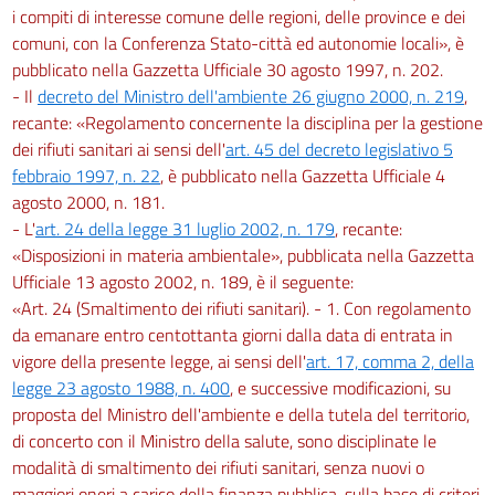
i compiti di interesse comune delle regioni, delle province e dei
comuni, con la Conferenza Stato-città ed autonomie locali», è
pubblicato nella Gazzetta Ufficiale 30 agosto 1997, n. 202.
- Il
decreto del Ministro dell'ambiente 26 giugno 2000, n. 219
,
recante: «Regolamento concernente la disciplina per la gestione
dei rifiuti sanitari ai sensi dell'
art. 45 del decreto legislativo 5
febbraio 1997, n. 22
, è pubblicato nella Gazzetta Ufficiale 4
agosto 2000, n. 181.
- L'
art. 24 della legge 31 luglio 2002, n. 179
, recante:
«Disposizioni in materia ambientale», pubblicata nella Gazzetta
Ufficiale 13 agosto 2002, n. 189, è il seguente:
«Art. 24 (Smaltimento dei rifiuti sanitari). - 1. Con regolamento
da emanare entro centottanta giorni dalla data di entrata in
vigore della presente legge, ai sensi dell'
art. 17, comma 2, della
legge 23 agosto 1988, n. 400
, e successive modificazioni, su
proposta del Ministro dell'ambiente e della tutela del territorio,
di concerto con il Ministro della salute, sono disciplinate le
modalità di smaltimento dei rifiuti sanitari, senza nuovi o
maggiori oneri a carico della finanza pubblica, sulla base di criteri