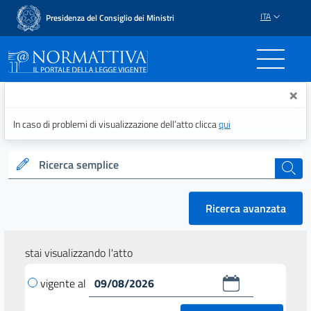
ITA
Presidenza del Consiglio dei Ministri
Normattiva - Il portale del
×
In caso di problemi di visualizzazione dell’atto clicca
qui
Ricerca semplice
cerca
Ricerca avanzata
stai visualizzando l'atto
vigente al