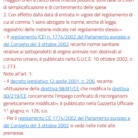
di semplicaficazione e di contenimento delle spese.
2. Con effetto dalla data di entrata in vigore del regolamento di
cui al comma 1 sono abrogate le norme, anche di legge,
regolatrici delle materie indicate nel regolamento stesso.».
- Il
regolamento (CE) n. 1774/2002 del Parlamento europeo e
del Consiglio del 3 ottobre 2002
recante norme sanitarie
relative ai sottoprodotti di origine animale non destinati al
consumo umano, è pubblicato nella G.U.C.E. 10 ottobre 2002, n.
L 273.
Note all'art. 1:
- Il
decreto legislativo 12 aprile 2001, n. 206
, recante:
«Attuazione della
direttiva 98/81/CE
che modifica la
direttiva
90/219/CE
concernente l'impiego confinato di microrganismi
geneticamente modificati», è pubblicato nella Gazzetta Ufficiale
1° giugno, n. 126, s.o.
- Per il
regolamento CE 1774/2002 del Parlamento europeo e
del Consiglio del 3 ottobre 2002
si veda nelle note alle
premesse.