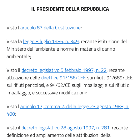
Capo III
IL PRESIDENTE DELLA REPUBBLICA
Rifiuti da esumazione e da estumulazione, rifiuti derivanti
da altre attività cimiteriali, esclusi i rifiuti vegetali
provenienti da aree cimiteriali, e rifiuti sanitari
che richiedono particolari modalità di smaltimento.
Visto l'
articolo 87 della Costituzione
;
12
Vista la
legge 8 luglio 1986, n. 349
, recante istituzione del
13
Ministero dell'ambiente e norme in materia di danno
14
ambientale;
15
Visto il
decreto legislativo 5 febbraio 1997, n. 22
, recante
Capo IV
attuazione delle
direttive 91/156/CEE
sui rifiuti, 91/689/CEE
Disposizioni finali
sui rifiuti pericolosi, e 94/62/CE sugli imballaggi e sui rifiuti di
16
imballaggio, e successive modificazioni;
17
18
Visto l'
articolo 17, comma 2, della legge 23 agosto 1988, n.
400
;
Allegati
Visto il
decreto legislativo 28 agosto 1997, n. 281
, recante
Allegato I
definizione ed ampliamento delle attribuzioni della
Allegato I