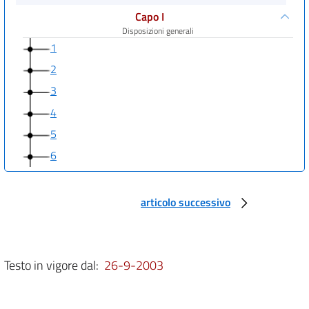
Capo I
Disposizioni generali
1
2
3
4
5
6
Capo II
Rifiuti sanitari pericolosi a rischio infettivo
articolo successivo
7
8
9
Testo in vigore dal:
26-9-2003
10
11