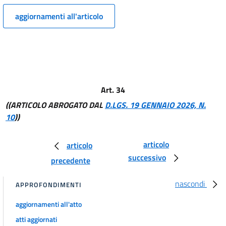
7 quater
aggiornamenti all'articolo
7 quinquies
7 sexies
7 septies
7 octies
8
Art. 34
8 bis
((ARTICOLO ABROGATO DAL
D.LGS. 19 GENNAIO 2026, N.
9
10
))
10
11
articolo
articolo
successivo
12
precedente
13
nascondi
APPROFONDIMENTI
14
aggiornamenti all'atto
15
atti aggiornati
16