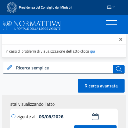
ITA
Presidenza del Consiglio dei Ministri
Normattiva - Il portale del
×
In caso di problemi di visualizzazione dell’atto clicca
qui
Ricerca semplice
cerca
Ricerca avanzata
stai visualizzando l'atto
vigente al