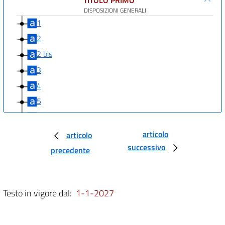
DISPOSIZIONI GENERALI
1
2
2 bis
3
4
5
6
6 bis
articolo
articolo
successivo
6 ter
precedente
6 quater
7
Testo in vigore dal:
1-1-2027
7 bis
7 ter