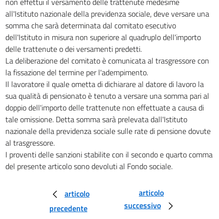
non effettui il versamento delle trattenute medesime
27
all'Istituto nazionale della previdenza sociale, deve versare una
somma che sarà determinata dal comitato esecutivo
28
dell'Istituto in misura non superiore al quadruplo dell'importo
29
delle trattenute o dei versamenti predetti.
30
La deliberazione del comitato è comunicata al trasgressore con
la fissazione del termine per l'adempimento.
TITOLO III
Il lavoratore il quale ometta di dichiarare al datore di lavoro la
DISPOSIZIONI PER PARTICOLARI CATEGORIE
DI LAVORATORI
sua qualità di pensionato è tenuto a versare una somma pari al
31
doppio dell'importo delle trattenute non effettuate a causa di
32
tale omissione. Detta somma sarà prelevata dall'Istituto
nazionale della previdenza sociale sulle rate di pensione dovute
33
al trasgressore.
TITOLO IV
I proventi delle sanzioni stabilite con il secondo e quarto comma
DISPOSIZIONI VARIE
del presente articolo sono devoluti al Fondo sociale.
34
35
articolo
articolo
36
successivo
precedente
37