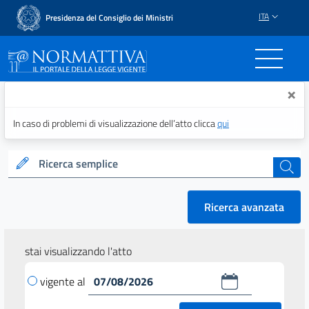
ITA
Presidenza del Consiglio dei Ministri
Normattiva - Il portale del
×
In caso di problemi di visualizzazione dell’atto clicca
qui
Ricerca semplice
cerca
Ricerca avanzata
stai visualizzando l'atto
vigente al