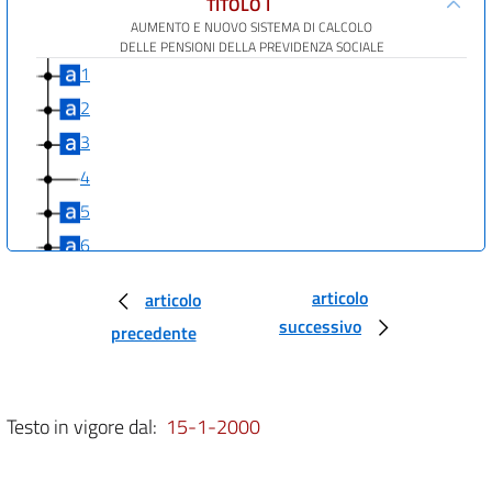
TITOLO I
AUMENTO E NUOVO SISTEMA DI CALCOLO
DELLE PENSIONI DELLA PREVIDENZA SOCIALE
1
2
3
4
5
6
7
articolo
articolo
8
successivo
precedente
9
10
11
Testo in vigore dal:
15-1-2000
12
13