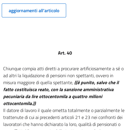
14
aggiornamenti all'articolo
15
16
17
18
19
Art. 40
20
Chiunque compia atti diretti a procurare artificiosamente a sé o
21
ad altri la liquidazione di pensioni non spettanti, ovvero in
22
misura maggiore di quella spettante,
((è punito, salvo che il
23
fatto costituisca reato, con la sanzione amministrativa
pecuniaria da lire ottocentomila a quattro milioni
24
ottocentomila.))
25
Il datore di lavoro il quale ometta totalmente o parzialmente le
TITOLO II
trattenute di cui ai precedenti articoli 21 e 23 nei confronti dei
FINANZIAMENTI
lavoratori che hanno dichiarato la loro, qualità di pensionati o
26