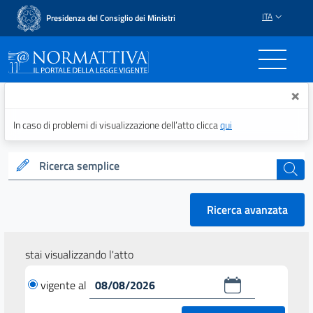
ITA
Presidenza del Consiglio dei Ministri
Normattiva - Il portale del
×
In caso di problemi di visualizzazione dell’atto clicca
qui
Ricerca semplice
cerca
Ricerca avanzata
stai visualizzando l'atto
vigente al