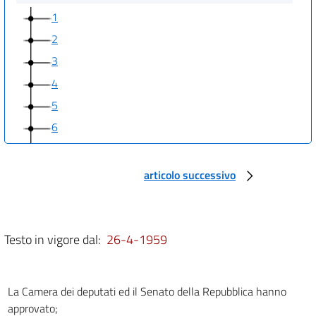
1
2
3
4
5
6
7
8
articolo successivo
9
10
11
Testo in vigore dal:
26-4-1959
12
13
La Camera dei deputati ed il Senato della Repubblica hanno
14
approvato;