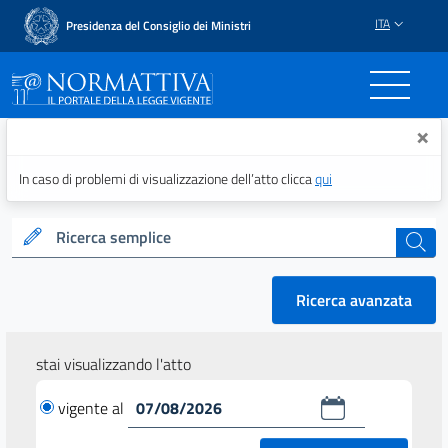
ITA
Presidenza del Consiglio dei Ministri
Normattiva - Il portale del
×
In caso di problemi di visualizzazione dell’atto clicca
qui
Ricerca semplice
cerca
Ricerca avanzata
stai visualizzando l'atto
vigente al