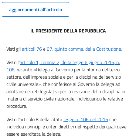
9
aggiornamenti all'articolo
10
10 bis
IL PRESIDENTE DELLA REPUBBLICA
Capo IV
Realizzazione del servizio civile universale
Visti gli
articoli 76
e
87, quinto comma, della Costituzione
;
11
12
Visto l'
articolo 1, comma 2, della legge 6 giugno 2016, n.
13
106
, recante «Delega al Governo per la riforma del terzo
settore, dell'impresa sociale e per la disciplina del servizio
Capo V
civile universale», che conferisce al Governo la delega ad
Disciplina del rapporto di servizio civile universale
adottare decreti legislativi per la revisione della disciplina in
14
materia di servizio civile nazionale, individuando le relative
procedure;
15
16
Visto l'articolo 8 della citata
legge n. 106 del 2016
che
17
individua i principi e criteri direttivi nel rispetto dei quali deve
essere esercitata la delega;
18