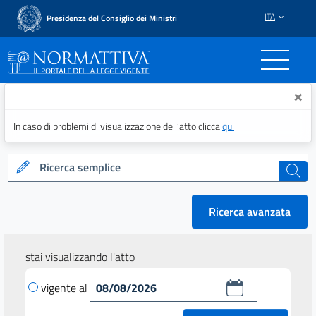
ITA
Presidenza del Consiglio dei Ministri
Normattiva - Il portale del
×
In caso di problemi di visualizzazione dell’atto clicca
qui
Ricerca semplice
cerca
Ricerca avanzata
stai visualizzando l'atto
vigente al