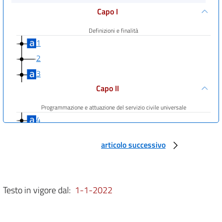
Capo I
Definizioni e finalità
1
2
3
Capo II
Programmazione e attuazione del servizio civile universale
4
5
articolo successivo
Capo III
Soggetti del servizio civile universale
6
Testo in vigore dal:
1-1-2022
7
8