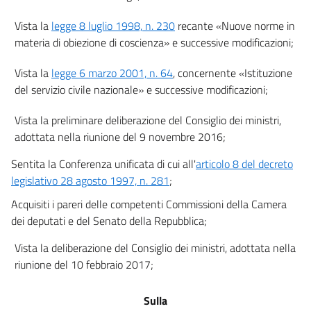
19
Vista la
legge 8 luglio 1998, n. 230
recante «Nuove norme in
Capo VI
materia di obiezione di coscienza» e successive modificazioni;
Controllo, verifica e valutazione del servizio civile universale
Vista la
legge 6 marzo 2001, n. 64
, concernente «Istituzione
20
del servizio civile nazionale» e successive modificazioni;
21
Vista la preliminare deliberazione del Consiglio dei ministri,
22
adottata nella riunione del 9 novembre 2016;
23
Sentita la Conferenza unificata di cui all'
articolo 8 del decreto
Capo VII
legislativo 28 agosto 1997, n. 281
;
Disposizioni finanziarie, transitorie e finali
Acquisiti i pareri delle competenti Commissioni della Camera
24
dei deputati e del Senato della Repubblica;
25
Vista la deliberazione del Consiglio dei ministri, adottata nella
26
riunione del 10 febbraio 2017;
Sulla