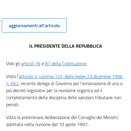
13
13 bis
14
aggiornamenti all'articolo
15
16
IL PRESIDENTE DELLA REPUBBLICA
16 bis
17
Visti gli
articoli 76
e
87 della Costituzione
;
17 bis
18
Visto l'
articolo 3, comma 133, della legge 23 dicembre 1996,
n. 662
, recante delega al Governo per l'emanazione di uno o
19
più decreti legislativi per la revisione organica ed il
20
completamento della disciplina delle sanzioni tributarie non
21
penali;
22
Vista la preliminare deliberazione del Consiglio dei Ministri,
23
adottata nella riunione del 10 aprile 1997;