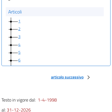
Articoli
1
2
3
4
5
6
7
8
articolo successivo
9
10
11
Testo in vigore dal:
1-4-1998
12
al:
31-12-2026