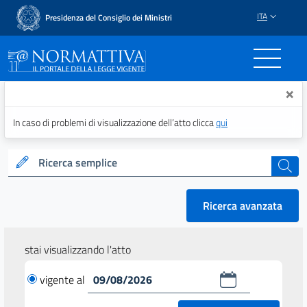
ITA
Presidenza del Consiglio dei Ministri
Normattiva - Il portale del
×
In caso di problemi di visualizzazione dell’atto clicca
qui
Ricerca semplice
cerca
Ricerca avanzata
stai visualizzando l'atto
vigente al