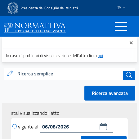
ITA
Presidenza del Consiglio dei Ministri
Normattiva - Il portale del
×
In caso di problemi di visualizzazione dell’atto clicca
qui
Ricerca semplice
cerca
Ricerca avanzata
stai visualizzando l'atto
vigente al