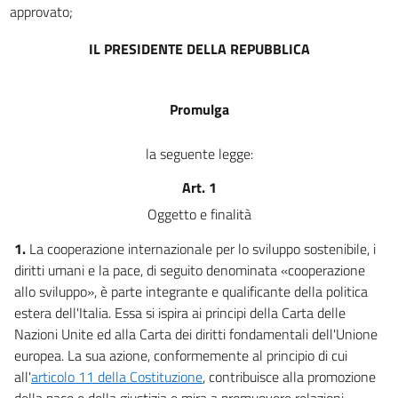
approvato;
INDIRIZZO POLITICO, GOVERNO E CONTROLLO DELLA
COOPERAZIONE ALLO SVILUPPO
IL PRESIDENTE DELLA REPUBBLICA
11
12
Promulga
13
14
la seguente legge:
15
Art. 1
16
Oggetto e finalità
Capo IV
1.
La cooperazione internazionale per lo sviluppo sostenibile, i
AGENZIA PER LA COOPERAZIONE ALLO SVILUPPO E DIREZIONE GENERALE
diritti umani e la pace, di seguito denominata «cooperazione
PER LA
allo sviluppo», è parte integrante e qualificante della politica
COOPERAZIONE ALLO SVILUPPO
estera dell'Italia. Essa si ispira ai principi della Carta delle
17
Nazioni Unite ed alla Carta dei diritti fondamentali dell'Unione
18
europea. La sua azione, conformemente al principio di cui
19
all'
articolo 11 della Costituzione
, contribuisce alla promozione
della pace e della giustizia e mira a promuovere relazioni