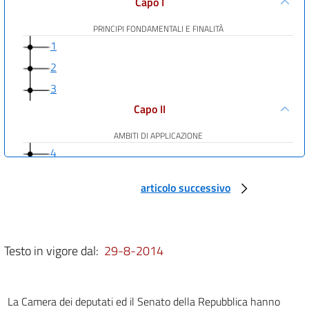
Capo I
PRINCIPI FONDAMENTALI E FINALITÀ
1
2
3
Capo II
AMBITI DI APPLICAZIONE
4
5
articolo successivo
6
7
8
Testo in vigore dal:
29-8-2014
9
10
La Camera dei deputati ed il Senato della Repubblica hanno
Capo III