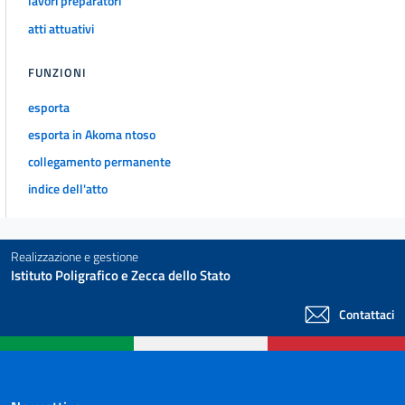
lavori preparatori
atti attuativi
FUNZIONI
esporta
esporta in Akoma ntoso
collegamento permanente
indice dell'atto
Realizzazione e gestione
Istituto Poligrafico e Zecca dello Stato
Contattaci