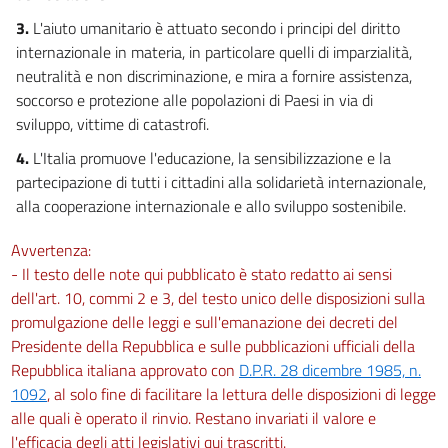
Capo VII
3.
L'aiuto umanitario è attuato secondo i principi del diritto
internazionale in materia, in particolare quelli di imparzialità,
NORME TRANSITORIE E FINALI
neutralità e non discriminazione, e mira a fornire assistenza,
30
soccorso e protezione alle popolazioni di Paesi in via di
31
sviluppo, vittime di catastrofi.
32
4.
L'Italia promuove l'educazione, la sensibilizzazione e la
33
partecipazione di tutti i cittadini alla solidarietà internazionale,
alla cooperazione internazionale e allo sviluppo sostenibile.
34
Avvertenza:
- Il testo delle note qui pubblicato è stato redatto ai sensi
dell'art. 10, commi 2 e 3, del testo unico delle disposizioni sulla
promulgazione delle leggi e sull'emanazione dei decreti del
Presidente della Repubblica e sulle pubblicazioni ufficiali della
Repubblica italiana approvato con
D.P.R. 28 dicembre 1985, n.
1092
, al solo fine di facilitare la lettura delle disposizioni di legge
alle quali è operato il rinvio. Restano invariati il valore e
l'efficacia degli atti legislativi qui trascritti.