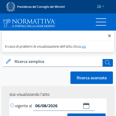
ITA
Presidenza del Consiglio dei Ministri
Normattiva - Il portale del
×
In caso di problemi di visualizzazione dell’atto clicca
qui
Ricerca semplice
cerca
Ricerca avanzata
stai visualizzando l'atto
vigente al