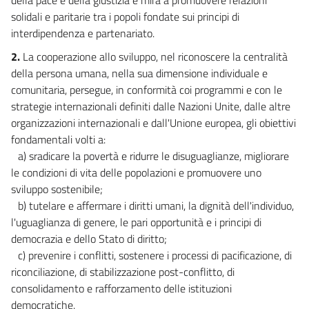
20
solidali e paritarie tra i popoli fondate sui principi di
21
interdipendenza e partenariato.
Capo V
2.
La cooperazione allo sviluppo, nel riconoscere la centralità
ISTITUZIONE FINANZIARIA PER LA COOPERAZIONE INTERNAZIONALE ALLO
della persona umana, nella sua dimensione individuale e
SVILUPPO
comunitaria, persegue, in conformità coi programmi e con le
22
strategie internazionali definiti dalle Nazioni Unite, dalle altre
Capo VI
organizzazioni internazionali e dall'Unione europea, gli obiettivi
fondamentali volti a:
SOGGETTI DELLA COOPERAZIONE ALLO SVILUPPO, PARTECIPAZIONE
a) sradicare la povertà e ridurre le disuguaglianze, migliorare
DELLA SOCIETÀ CIVILE E PARTENARIATI INTERNAZIONALI
le condizioni di vita delle popolazioni e promuovere uno
23
sviluppo sostenibile;
24
b) tutelare e affermare i diritti umani, la dignità dell'individuo,
25
l'uguaglianza di genere, le pari opportunità e i principi di
26
democrazia e dello Stato di diritto;
c) prevenire i conflitti, sostenere i processi di pacificazione, di
27
riconciliazione, di stabilizzazione post-conflitto, di
28
consolidamento e rafforzamento delle istituzioni
29
democratiche.