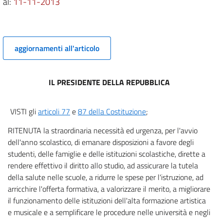
al:
11-11-2013
11
12
13
14
aggiornamenti all'articolo
15
16
IL PRESIDENTE DELLA REPUBBLICA
17
18
VISTI gli
articoli 77
e
87 della Costituzione
;
19
RITENUTA la straordinaria necessità ed urgenza, per l'avvio
CAPO III
dell'anno scolastico, di emanare disposizioni a favore degli
Altre disposizioni
studenti, delle famiglie e delle istituzioni scolastiche, dirette a
20
rendere effettivo il diritto allo studio, ad assicurare la tutela
21
della salute nelle scuole, a ridurre le spese per l'istruzione, ad
arricchire l'offerta formativa, a valorizzare il merito, a migliorare
22
il funzionamento delle istituzioni dell'alta formazione artistica
23
e musicale e a semplificare le procedure nelle università e negli