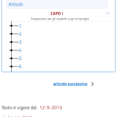
Articoli
CAPO I
Disposizioni per gli studenti e per le famiglie
1
2
3
4
5
6
7
8
articolo successivo
9
CAPO II
Disposizioni per le scuole
Testo in vigore dal:
12-9-2013
10