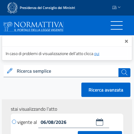
ITA
Presidenza del Consiglio dei Ministri
Normattiva - Il portale del
×
In caso di problemi di visualizzazione dell’atto clicca
qui
Ricerca semplice
cerca
Ricerca avanzata
stai visualizzando l'atto
vigente al