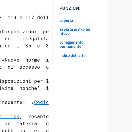
FUNZIONI
, 113 e 117 della

esporta
esporta in Akoma
«Disposizioni  per

ntoso
 dell'illegalita'

collegamento
 commi  35  e  36

permanente
indice dell'atto
 «Nuove  norme  in

  di  accesso  ai

sposizioni per lo

vita' nonche'  in

 recante:  «
Codice

n.  150
,  recante:

  in  materia   di

pubblico   e   di
