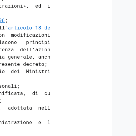
razioni»,  ed  in

96
; 

ll'
articolo 18 del

on  modificazioni,

iscono   principio

enza  dell'azione

a generale, anche

esente decreto; 

o  dei  Ministri,

onali; 

ificata,  di  cui

; 

  adottata  nella

istrazione  e  la
