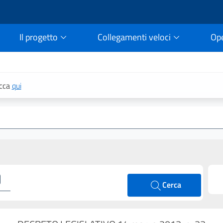
Il progetto
Collegamenti veloci
Op
rtale della legge vigent
icca
qui
Cerca