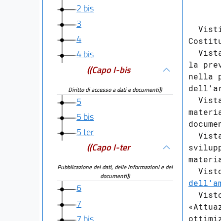
      
2 bis
3
  Vist
4
Costitu
  Vist
4 bis
la pre
((Capo I-bis
nella 
dell'a
Diritto di accesso a dati e documenti))
5
  Vist
materi
5 bis
docume
5 ter
  Vist
((Capo I-ter
svilup
materi
Pubblicazione dei dati, delle informazioni e dei
  Vist
documenti))
dell'a
6
  Vist
7
«Attua
7 bis
ottimi