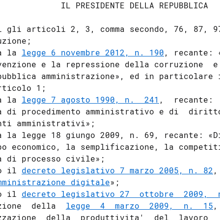
             IL PRESIDENTE DELLA REPUBBLICA 

i gli articoli 2, 3, comma secondo, 76, 87, 97
zione; 

a la 
legge 6 novembre 2012, n. 190
, recante: 
venzione e la repressione della corruzione  e 
pubblica amministrazione», ed in particolare i
rticolo 1; 

a la 
legge 7 agosto 1990, n.  241
,  recante: 
a di procedimento amministrativo e di  diritto
nti amministrativi»; 

a la legge 18 giungo 2009, n. 69, recante: «Di
po economico, la semplificazione, la competiti
a di processo civile»; 

o il 
decreto legislativo 7 marzo 2005, n. 82
,
mministrazione digitale
»; 

o il 
decreto legislativo 27  ottobre  2009,  
zione  della  
legge  4  marzo  2009,  n.  15
,
zzazione  della  produttivita'  del  lavoro   