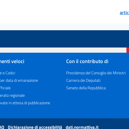
arti
enti veloci
Con il contributo di
e e Codici
Presidenza del Consiglio dei Ministri
 per data di emanazione
Camera dei Deputati
ficiale
Senato della Repubblica
erato regionale
vate in attesa di pubblicazione
AQ
Dichiarazione di accessibilità
dati.normattiva.it