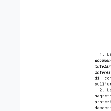
16
      
      
17
18
      
19
20
      
21
22
  1. L
23
documen
tutelar
23 bis
interes
24
di  co
25
sull'u
  2. L
26
segret
27
protez
28
democr