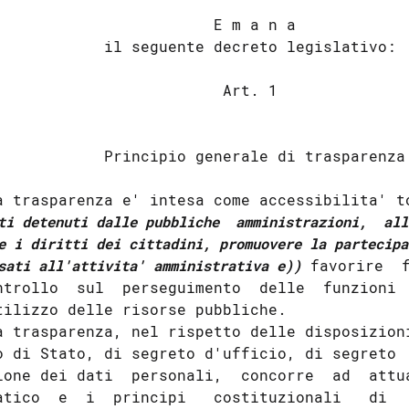
                        E m a n a 

            il seguente decreto legislativo: 

                         Art. 1 

            Principio generale di trasparenza 
a trasparenza e' intesa come accessibilita' t
ti detenuti dalle pubbliche  amministrazioni,  all
e i diritti dei cittadini, promuovere la partecipa
sati all'attivita' amministrativa e))
 favorire  f
ntrollo  sul  perseguimento  delle  funzioni  
tilizzo delle risorse pubbliche. 

a trasparenza, nel rispetto delle disposizioni
o di Stato, di segreto d'ufficio, di segreto  
ione dei dati  personali,  concorre  ad  attua
atico  e  i  principi   costituzionali   di   