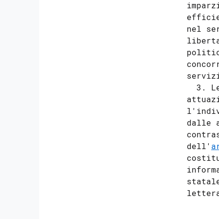
Capo III
imparz
effici
Obblighi di pubblicazione concernenti l'uso delle
nel se
risorse pubbliche
libert
29
politi
30
concor
31
serviz
  3. L
Capo IV
attuaz
l'indi
Obblighi di pubblicazione concernenti le
prestazioni offerte e i
dalle 
servizi erogati
contra
32
dell'
a
33
costit
inform
34
statal
35
36
Capo V