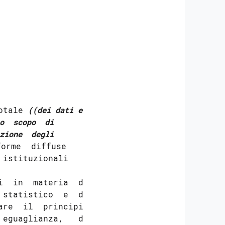


otale 
((dei dati e

o  scopo  di

zione  degli

orme  diffuse

istituzionali   e

  in  materia  di

statistico  e  di

re  il  principio

eguaglianza,   di
