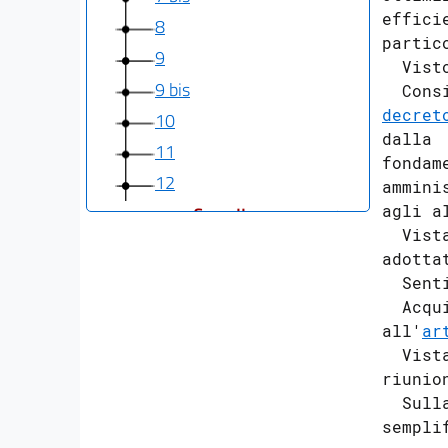
effici
8
partic
9
  Vist
9 bis
  Cons
decret
10
dalla 
11
fondam
12
ammini
agli a
Capo II
  Vist
Obblighi di pubblicazione concernenti
adotta
l'organizzazione e l'attività
  Sent
delle pubbliche amministrazioni
  Acqu
13
all'
ar
14
  Vist
15
riunio
  Sull
15 bis
sempli
15 ter