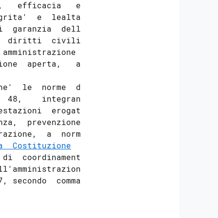
   efficacia   ed

rita'  e  lealta'

  garanzia  delle

 diritti  civili,

amministrazione e

one  aperta,   al

e'  le  norme  di

 48,    integrano

stazioni  erogate

za,  prevenzione,

azione,  a  norma

a  Costituzione
  e

di  coordinamento

l'amministrazione

, secondo  comma,
