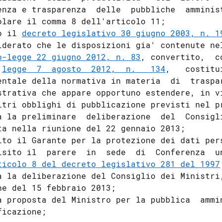
enza e trasparenza  delle  pubbliche  amminist
olare il comma 8 dell'articolo 11; 

o il 
decreto legislativo 30 giugno 2003, n. 1
iderato che le disposizioni gia' contenute ne
o-legge 22 giugno 2012, n. 83
, convertito,  c
 
legge  7  agosto  2012,  n.   134
,   costitu
entale della normativa in materia  di  traspar
strativa che appare opportuno estendere, in vi
ltri obblighi di pubblicazione previsti nel pr
a la preliminare  deliberazione  del  Consigli
ta nella riunione del 22 gennaio 2013; 

ito il Garante per la protezione dei dati pers
isito il  parere  in  sede  di  Conferenza  un
ticolo 8 del decreto legislativo 281 del 1997
a la deliberazione del Consiglio dei Ministri,
ne del 15 febbraio 2013; 

a proposta del Ministro per la pubblica  ammin
ficazione; 
