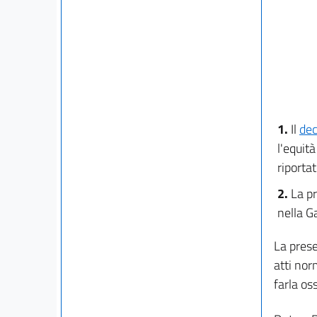
1.
Il
dec
l'equit
riportat
2.
La pr
nella G
La prese
atti nor
farla os