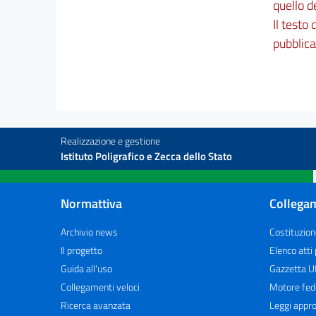
quello d
Il testo
pubblica
Realizzazione e gestione
Istituto Poligrafico e Zecca dello Stato
Normattiva
Collegam
Archivio news
Costituzion
Il progetto
Elenco atti
Guida all'uso
Gazzetta Uf
Collegamenti veloci
Motore fed
Ricerca avanzata
Leggi appro