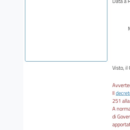
Data a 
M
Visto, il
Avverte
Il
decret
251 alla
A norma 
di Gover
apportat