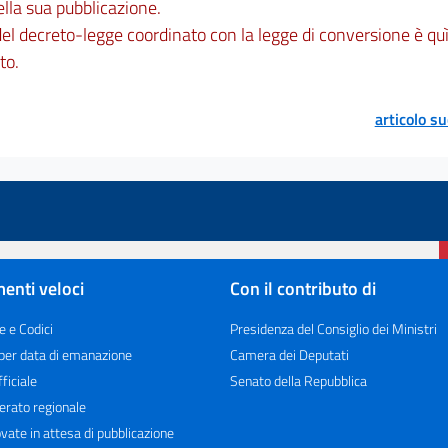
ella sua pubblicazione.
 del decreto-legge coordinato con la legge di conversione è quì
to.
articolo s
enti veloci
Con il contributo di
e e Codici
Presidenza del Consiglio dei Ministri
 per data di emanazione
Camera dei Deputati
ficiale
Senato della Repubblica
erato regionale
vate in attesa di pubblicazione