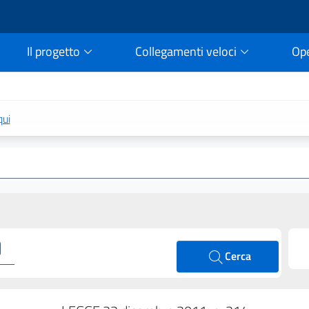
Il progetto
Collegamenti veloci
Op
rtale della legge vigent
qui
Cerca