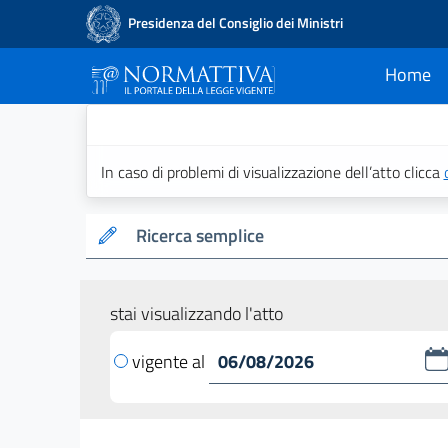
Presidenza del Consiglio dei Ministri
Home
current
Normattiva - Il po
In caso di problemi di visualizzazione dell’atto clicca
Ricerca semplice
stai visualizzando l'atto
vigente al