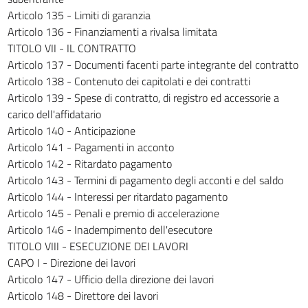
Articolo 135 - Limiti di garanzia
309
Articolo 136 - Finanziamenti a rivalsa limitata
310
TITOLO VII - IL CONTRATTO
311
Articolo 137 - Documenti facenti parte integrante del contratto
312
Articolo 138 - Contenuto dei capitolati e dei contratti
Articolo 139 - Spese di contratto, di registro ed accessorie a
313
carico dell'affidatario
314
Articolo 140 - Anticipazione
315
Articolo 141 - Pagamenti in acconto
Articolo 142 - Ritardato pagamento
316
Articolo 143 - Termini di pagamento degli acconti e del saldo
317
Articolo 144 - Interessi per ritardato pagamento
318
Articolo 145 - Penali e premio di accelerazione
Articolo 146 - Inadempimento dell'esecutore
319
TITOLO VIII - ESECUZIONE DEI LAVORI
320
CAPO I - Direzione dei lavori
321
Articolo 147 - Ufficio della direzione dei lavori
322
Articolo 148 - Direttore dei lavori