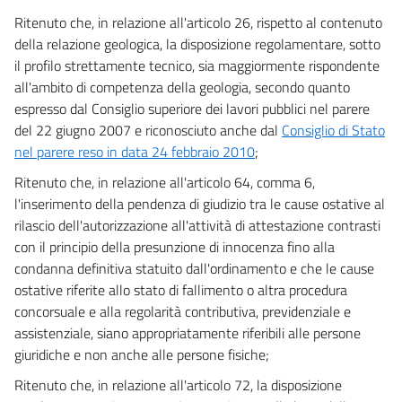
55
Ritenuto che, in relazione all'articolo 26, rispetto al contenuto
56
della relazione geologica, la disposizione regolamentare, sotto
il profilo strettamente tecnico, sia maggiormente rispondente
57
all'ambito di competenza della geologia, secondo quanto
58
espresso dal Consiglio superiore dei lavori pubblici nel parere
59
del 22 giugno 2007 e riconosciuto anche dal
Consiglio di Stato
TITOLO III - SISTEMA DI QUALIFICAZIONE E
nel parere reso in data 24 febbraio 2010
;
REQUISITI PER GLI ESECUTORI
Ritenuto che, in relazione all'articolo 64, comma 6,
DI LAVORI
l'inserimento della pendenza di giudizio tra le cause ostative al
CAPO I - Disposizioni generali
rilascio dell'autorizzazione all'attività di attestazione contrasti
60
con il principio della presunzione di innocenza fino alla
61
condanna definitiva statuito dall'ordinamento e che le cause
62
ostative riferite allo stato di fallimento o altra procedura
63
concorsuale e alla regolarità contributiva, previdenziale e
assistenziale, siano appropriatamente riferibili alle persone
CAPO II - Autorizzazione degli organismi di attestazione
giuridiche e non anche alle persone fisiche;
64
Ritenuto che, in relazione all'articolo 72, la disposizione
65