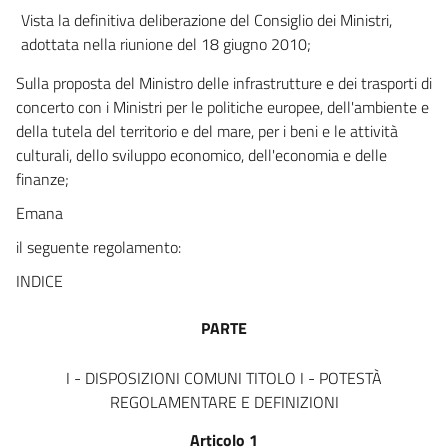
Vista la definitiva deliberazione del Consiglio dei Ministri,
142
adottata nella riunione del 18 giugno 2010;
143
Sulla proposta del Ministro delle infrastrutture e dei trasporti di
144
concerto con i Ministri per le politiche europee, dell'ambiente e
145
della tutela del territorio e del mare, per i beni e le attività
146
culturali, dello sviluppo economico, dell'economia e delle
TITOLO VIII - ESECUZIONE DEI LAVORI
finanze;
((TITOLO ABROGATO DAL D.LGS. 18 APRILE 2016, N. 50))
Emana
147
il seguente regolamento:
148
INDICE
149
150
PARTE
151
152
I - DISPOSIZIONI COMUNI TITOLO I - POTESTÀ
REGOLAMENTARE E DEFINIZIONI
153
154
Articolo 1