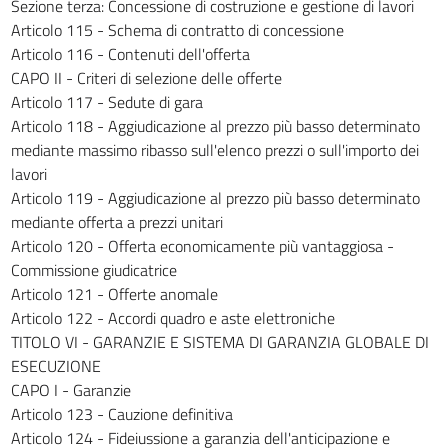
Sezione terza: Concessione di costruzione e gestione di lavori
280
Articolo 115 - Schema di contratto di concessione
281
Articolo 116 - Contenuti dell'offerta
282
CAPO II - Criteri di selezione delle offerte
Articolo 117 - Sedute di gara
283
Articolo 118 - Aggiudicazione al prezzo più basso determinato
284
mediante massimo ribasso sull'elenco prezzi o sull'importo dei
285
lavori
Articolo 119 - Aggiudicazione al prezzo più basso determinato
286
mediante offerta a prezzi unitari
287
Articolo 120 - Offerta economicamente più vantaggiosa -
288
Commissione giudicatrice
Articolo 121 - Offerte anomale
289
Articolo 122 - Accordi quadro e aste elettroniche
290
TITOLO VI - GARANZIE E SISTEMA DI GARANZIA GLOBALE DI
291
ESECUZIONE
292
CAPO I - Garanzie
Articolo 123 - Cauzione definitiva
293
Articolo 124 - Fideiussione a garanzia dell'anticipazione e