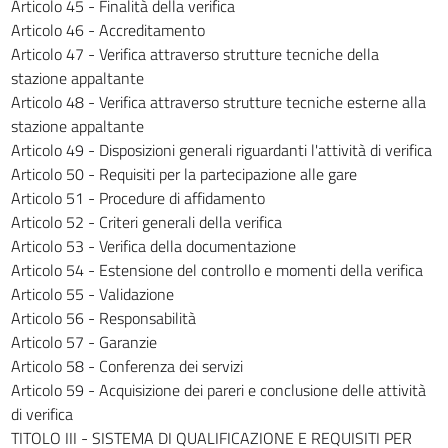
Articolo 45 - Finalità della verifica
210
Articolo 46 - Accreditamento
CAPO III - Norme generali per la tenuta della
Articolo 47 - Verifica attraverso strutture tecniche della
contabilità
stazione appaltante
((CAPO ABROGATO DAL D.LGS. 18 APRILE 2016, N. 50))
Articolo 48 - Verifica attraverso strutture tecniche esterne alla
211
stazione appaltante
212
Articolo 49 - Disposizioni generali riguardanti l'attività di verifica
Articolo 50 - Requisiti per la partecipazione alle gare
213
Articolo 51 - Procedure di affidamento
214
Articolo 52 - Criteri generali della verifica
TITOLO X - COLLAUDO DEI LAVORI
Articolo 53 - Verifica della documentazione
CAPO I - Disposizioni preliminari
Articolo 54 - Estensione del controllo e momenti della verifica
215
Articolo 55 - Validazione
216
Articolo 56 - Responsabilità
Articolo 57 - Garanzie
217
Articolo 58 - Conferenza dei servizi
218
Articolo 59 - Acquisizione dei pareri e conclusione delle attività
219
di verifica
TITOLO III - SISTEMA DI QUALIFICAZIONE E REQUISITI PER
220