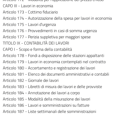
347
CAPO III - Lavori in economia
Articolo 173 - Cottimo fiduciario
348
Articolo 174 - Autorizzazione della spesa per lavori in economia
349
Articolo 175 - Lavori d'urgenza
350
Articolo 176 - Provvedimenti in casi di somma urgenza
Articolo 177 - Perizia suppletiva per maggiori spese
TITOLO II - LAVORI SU IMMOBILI ALL'ESTERO AD
TITOLO IX - CONTABILITÀ DEI LAVORI
USO DELL'AMMINISTRAZIONE
DEL MINISTERO DEGLI AFFARI ESTERI
CAPO I - Scopo e forma della contabilità
351
Articolo 178 - Fondi a disposizione delle stazioni appaltanti
Articolo 179 - Lavori in economia contemplati nel contratto
352
Articolo 180 - Accertamento e registrazione dei lavori
353
Articolo 181 - Elenco dei documenti amministrativi e contabili
354
Articolo 182 - Giornale dei lavori
Articolo 183 - Libretti di misura dei lavori e delle provviste
355
Articolo 184 - Annotazione dei lavori a corpo
356
Articolo 185 - Modalità della misurazione dei lavori
PARTE VII - DISPOSIZIONI TRANSITORIE E
Articolo 186 - Lavori e somministrazioni su fatture
ABROGAZIONI
Articolo 187 - Liste settimanali delle somministrazioni
((PARTE ABROGATA DAL D.LGS. 18 APRILE 2016, N. 50))