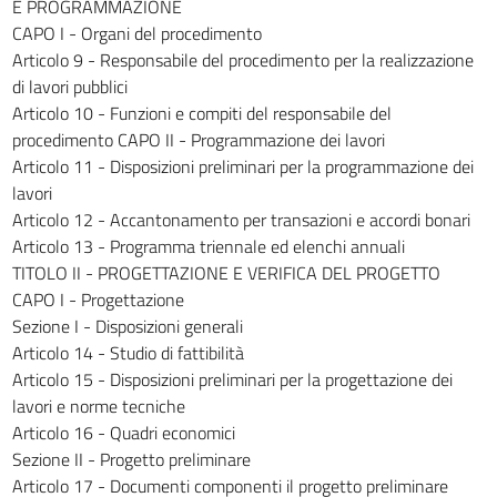
E PROGRAMMAZIONE
169
CAPO I - Organi del procedimento
170
Articolo 9 - Responsabile del procedimento per la realizzazione
171
di lavori pubblici
Articolo 10 - Funzioni e compiti del responsabile del
172
procedimento CAPO II - Programmazione dei lavori
173
Articolo 11 - Disposizioni preliminari per la programmazione dei
174
lavori
Articolo 12 - Accantonamento per transazioni e accordi bonari
175
Articolo 13 - Programma triennale ed elenchi annuali
176
TITOLO II - PROGETTAZIONE E VERIFICA DEL PROGETTO
177
CAPO I - Progettazione
TITOLO IX - CONTABILITÀ DEI LAVORI
Sezione I - Disposizioni generali
CAPO I - Scopo e forma della contabilità
Articolo 14 - Studio di fattibilità
178
Articolo 15 - Disposizioni preliminari per la progettazione dei
lavori e norme tecniche
179
Articolo 16 - Quadri economici
180
Sezione II - Progetto preliminare
181
Articolo 17 - Documenti componenti il progetto preliminare