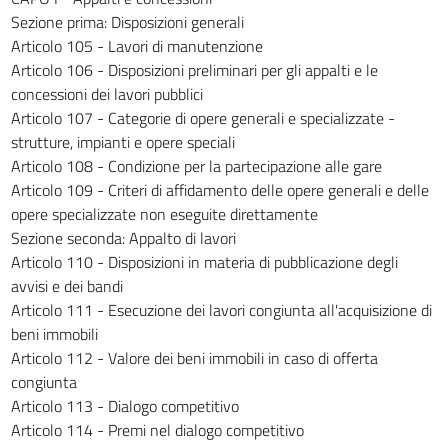
268
Sezione prima: Disposizioni generali
Articolo 105 - Lavori di manutenzione
269
Articolo 106 - Disposizioni preliminari per gli appalti e le
270
concessioni dei lavori pubblici
PARTE IV - CONTRATTI PUBBLICI RELATIVI A
Articolo 107 - Categorie di opere generali e specializzate -
FORNITURE E ALTRI SERVIZI NEI SETTORI ORDINARI
strutture, impianti e opere speciali
((PARTE ABROGATA DAL D.LGS. 18 APRILE 2016, N. 50))
Articolo 108 - Condizione per la partecipazione alle gare
271
Articolo 109 - Criteri di affidamento delle opere generali e delle
272
opere specializzate non eseguite direttamente
Sezione seconda: Appalto di lavori
273
Articolo 110 - Disposizioni in materia di pubblicazione degli
274
avvisi e dei bandi
275
Articolo 111 - Esecuzione dei lavori congiunta all'acquisizione di
beni immobili
276
Articolo 112 - Valore dei beni immobili in caso di offerta
277
congiunta
278
Articolo 113 - Dialogo competitivo
Articolo 114 - Premi nel dialogo competitivo
279