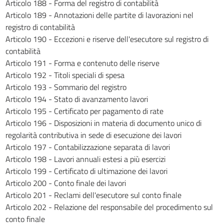
Articolo 188 - Forma del registro di contabilità
357
Articolo 189 - Annotazioni delle partite di lavorazioni nel
358
registro di contabilità
Articolo 190 - Eccezioni e riserve dell'esecutore sul registro di
359
contabilità
Articolo 191 - Forma e contenuto delle riserve
Allegati
Articolo 192 - Titoli speciali di spesa
Allegato A
Articolo 193 - Sommario del registro
Allegato A
Articolo 194 - Stato di avanzamento lavori
Articolo 195 - Certificato per pagamento di rate
Allegato B
Articolo 196 - Disposizioni in materia di documento unico di
Allegato B
regolarità contributiva in sede di esecuzione dei lavori
Articolo 197 - Contabilizzazione separata di lavori
Allegato C
Articolo 198 - Lavori annuali estesi a più esercizi
Allegato C
Articolo 199 - Certificato di ultimazione dei lavori
Allegato D
Articolo 200 - Conto finale dei lavori
Allegato D
Articolo 201 - Reclami dell'esecutore sul conto finale
Articolo 202 - Relazione del responsabile del procedimento sul
Allegato E
conto finale