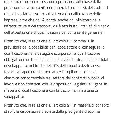
regolamentare sia necessaria a precisare, sulla base della
66
previsione all'articolo 40, comma 4, lettera f-bis), del codice, il
67
ruolo di vigilanza svolto sul sistema di qualificazione delle
imprese, oltre che dall'Autorità, anche dal Ministero delle
68
infrastrutture e dei trasporti, cui è attribuita l'attività di rilascio
69
dell'attestazione di qualificazione del contraente generale;
70
Ritenuto che, in relazione all'articolo 85, comma 1, la
71
previsione della possibilità per l'appaltatore di conseguire la
72
qualificazione nelle categorie scorporabili a qualificazione
obbligatoria anche sulla base dei lavori di tali categorie affidati
73
in subappalto, nel limite del 10% dell'importo degli stessi,
74
favorisca l'apertura del mercato e l'ampliamento della
75
dinamica concorrenziale nel settore dei contratti pubblici di
lavori, e non contrasti con le disposizioni legislative vigenti in
CAPO III - Requisiti per la qualificazione
materia di qualificazione e con la disciplina in materia di
76
subappalto;
77
Ritenuto che, in relazione all'articolo 94, in materia di consorzi
78
stabili, la disposizione prevista dalla previgente disciplina