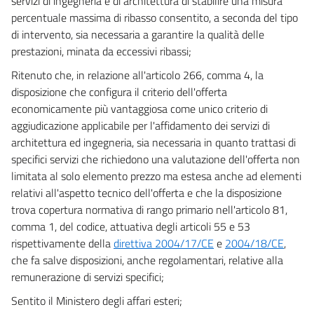
servizi di ingegneria e di architettura di stabilire una misura
129
percentuale massima di ribasso consentito, a seconda del tipo
di intervento, sia necessaria a garantire la qualità delle
130
prestazioni, minata da eccessivi ribassi;
131
Ritenuto che, in relazione all'articolo 266, comma 4, la
132
disposizione che configura il criterio dell'offerta
133
economicamente più vantaggiosa come unico criterio di
134
aggiudicazione applicabile per l'affidamento dei servizi di
architettura ed ingegneria, sia necessaria in quanto trattasi di
135
specifici servizi che richiedono una valutazione dell'offerta non
136
limitata al solo elemento prezzo ma estesa anche ad elementi
TITOLO VII - IL CONTRATTO
relativi all'aspetto tecnico dell'offerta e che la disposizione
((TITOLO ABROGATO DAL D.LGS. 18 APRILE 2016, N. 50))
trova copertura normativa di rango primario nell'articolo 81,
137
comma 1, del codice, attuativa degli articoli 55 e 53
138
rispettivamente della
direttiva 2004/17/CE
e
2004/18/CE
,
che fa salve disposizioni, anche regolamentari, relative alla
139
remunerazione di servizi specifici;
140
Sentito il Ministero degli affari esteri;
141