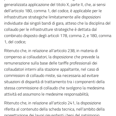
104
generalizzata applicazione del titolo X, parte II, che, ai sensi
TITOLO V - SISTEMI DI REALIZZAZIONE DEI
dell'articolo 180, comma 1, del codice, è applicabile per le
LAVORI E SELEZIONE DELLE OFFERTE
infrastrutture strategiche limitatamente alle disposizioni
((TITOLO ABROGATO DAL D.LGS. 18 APRILE 2016, N. 50))
individuate dai singoli bandi di gara, atteso che la disciplina del
105
collaudo per le infrastrutture strategiche è dettata dal
106
combinato disposto degli articoli 178, comma 2, e 180, comma
1, del codice;
107
108
Ritenuto che, in relazione all'articolo 238, in materia di
compenso ai collaudatori, la disposizione che prevede la
109
remunerazione sulla base delle tariffe professionali dei
110
collaudatori interni alla stazione appaltante, nel caso di
111
commissioni di collaudo miste, sia necessaria ad evitare
situazioni di disparità di trattamento tra i componenti della
112
stessa commissione di collaudo che svolgono la medesima
113
attività ed assumono le medesime responsabilità;
114
Ritenuto che, in relazione all'articolo 241, la disposizione
115
riferita al contenuto della scheda tecnica, nell'ambito della
116
progettazione dei lavori riguardanti i beni del patrimonio