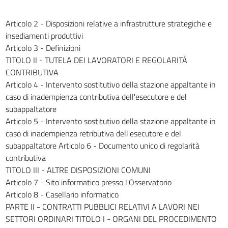
155
Articolo 2 - Disposizioni relative a infrastrutture strategiche e
156
insediamenti produttivi
157
Articolo 3 - Definizioni
158
TITOLO II - TUTELA DEI LAVORATORI E REGOLARITÀ
CONTRIBUTIVA
159
Articolo 4 - Intervento sostitutivo della stazione appaltante in
160
caso di inadempienza contributiva dell'esecutore e del
161
subappaltatore
Articolo 5 - Intervento sostitutivo della stazione appaltante in
162
caso di inadempienza retributiva dell'esecutore e del
163
subappaltatore Articolo 6 - Documento unico di regolarità
164
contributiva
TITOLO III - ALTRE DISPOSIZIONI COMUNI
165
Articolo 7 - Sito informatico presso l'Osservatorio
166
Articolo 8 - Casellario informatico
167
PARTE II - CONTRATTI PUBBLICI RELATIVI A LAVORI NEI
168
SETTORI ORDINARI TITOLO I - ORGANI DEL PROCEDIMENTO