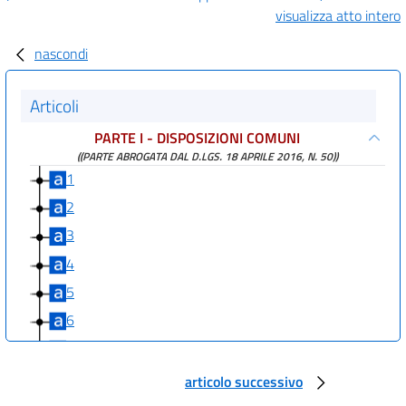
visualizza atto intero
nascondi
Articoli
PARTE I - DISPOSIZIONI COMUNI
((PARTE ABROGATA DAL D.LGS. 18 APRILE 2016, N. 50))
1
2
3
4
5
6
7
8
articolo successivo
PARTE II - CONTRATTI PUBBLICI RELATIVI A