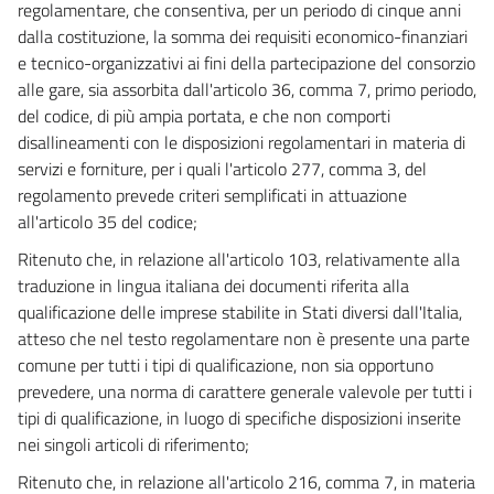
79
regolamentare, che consentiva, per un periodo di cinque anni
80
dalla costituzione, la somma dei requisiti economico-finanziari
e tecnico-organizzativi ai fini della partecipazione del consorzio
81
alle gare, sia assorbita dall'articolo 36, comma 7, primo periodo,
82
del codice, di più ampia portata, e che non comporti
83
disallineamenti con le disposizioni regolamentari in materia di
servizi e forniture, per i quali l'articolo 277, comma 3, del
84
regolamento prevede criteri semplificati in attuazione
85
all'articolo 35 del codice;
86
Ritenuto che, in relazione all'articolo 103, relativamente alla
87
traduzione in lingua italiana dei documenti riferita alla
88
qualificazione delle imprese stabilite in Stati diversi dall'Italia,
atteso che nel testo regolamentare non è presente una parte
89
comune per tutti i tipi di qualificazione, non sia opportuno
90
prevedere, una norma di carattere generale valevole per tutti i
91
tipi di qualificazione, in luogo di specifiche disposizioni inserite
nei singoli articoli di riferimento;
CAPO IV - Soggetti abilitati ad assumere lavori
92
Ritenuto che, in relazione all'articolo 216, comma 7, in materia