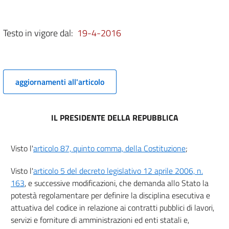
LAVORI NEI SETTORI ORDINARI
TITOLO I - ORGANI DEL PROCEDIMENTO E PROGRAMMAZIONE
CAPO I - Organi del procedimento
Testo in vigore dal:
19-4-2016
9
10
CAPO II - Programmazione dei lavori
aggiornamenti all'articolo
((CAPO ABROGATO DAL D.LGS. 18 APRILE 2016, N. 50))
11
12
IL PRESIDENTE DELLA REPUBBLICA
13
TITOLO II - PROGETTAZIONE E VERIFICA DEL
Visto l'
articolo 87, quinto comma, della Costituzione
;
PROGETTO
CAPO I - Progettazione
Visto l'
articolo 5 del decreto legislativo 12 aprile 2006, n.
163
, e successive modificazioni, che demanda allo Stato la
Sezione I - Disposizioni generali
potestà regolamentare per definire la disciplina esecutiva e
14
attuativa del codice in relazione ai contratti pubblici di lavori,
15
servizi e forniture di amministrazioni ed enti statali e,