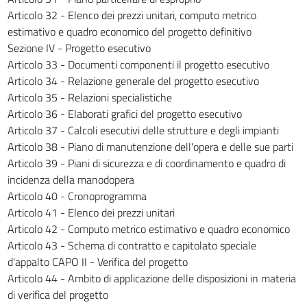
196
Articolo 32 - Elenco dei prezzi unitari, computo metrico
197
estimativo e quadro economico del progetto definitivo
198
Sezione IV - Progetto esecutivo
Articolo 33 - Documenti componenti il progetto esecutivo
199
Articolo 34 - Relazione generale del progetto esecutivo
200
Articolo 35 - Relazioni specialistiche
201
Articolo 36 - Elaborati grafici del progetto esecutivo
Articolo 37 - Calcoli esecutivi delle strutture e degli impianti
202
Articolo 38 - Piano di manutenzione dell'opera e delle sue parti
CAPO II - Contabilità dei lavori in economia
Articolo 39 - Piani di sicurezza e di coordinamento e quadro di
203
incidenza della manodopera
204
Articolo 40 - Cronoprogramma
205
Articolo 41 - Elenco dei prezzi unitari
Articolo 42 - Computo metrico estimativo e quadro economico
206
Articolo 43 - Schema di contratto e capitolato speciale
207
d'appalto CAPO II - Verifica del progetto
208
Articolo 44 - Ambito di applicazione delle disposizioni in materia
di verifica del progetto
209