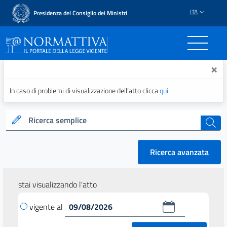
ITA
Presidenza del Consiglio dei Ministri
Normattiva - Il portale del
×
In caso di problemi di visualizzazione dell’atto clicca
qui
Ricerca semplice
cerca
Ricerca avanzata
stai visualizzando l'atto
vigente al