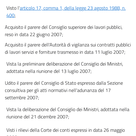
29
Visto l'
articolo 17, comma 1, della legge 23 agosto 1988, n.
30
400
;
31
Acquisito il parere del Consiglio superiore dei lavori pubblici,
32
reso in data 22 giugno 2007;
Sezione IV - Progetto esecutivo
Acquisito il parere dell'Autorità di vigilanza sui contratti pubblici
33
di lavori servizi e forniture trasmesso in data 11 luglio 2007;
34
Vista la preliminare deliberazione del Consiglio dei Ministri,
35
adottata nella riunione del 13 luglio 2007;
36
Udito il parere del Consiglio di Stato espresso dalla Sezione
37
consultiva per gli atti normativi nell'adunanza del 17
38
settembre 2007;
39
Vista la deliberazione del Consiglio dei Ministri, adottata nella
40
riunione del 21 dicembre 2007;
41
Visti i rilievi della Corte dei conti espressi in data 26 maggio
42