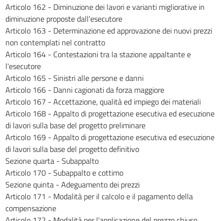
337
Articolo 162 - Diminuzione dei lavori e varianti migliorative in
338
diminuzione proposte dall'esecutore
Articolo 163 - Determinazione ed approvazione dei nuovi prezzi
PARTE V - CONTRATTI PUBBLICI RELATIVI A
non contemplati nel contratto
LAVORI, SERVIZI E FORNITURE NEI SETTORI
Articolo 164 - Contestazioni tra la stazione appaltante e
SPECIALI
l'esecutore
((PARTE ABROGATA DAL D.LGS. 18 APRILE 2016, N. 50))
339
Articolo 165 - Sinistri alle persone e danni
Articolo 166 - Danni cagionati da forza maggiore
340
Articolo 167 - Accettazione, qualità ed impiego dei materiali
341
Articolo 168 - Appalto di progettazione esecutiva ed esecuzione
342
di lavori sulla base del progetto preliminare
Articolo 169 - Appalto di progettazione esecutiva ed esecuzione
PARTE VI - CONTRATTI ESEGUITI ALL'ESTERO
di lavori sulla base del progetto definitivo
TITOLO I - CONTRATTI NELL'AMBITO DI ATTUAZIONE DELLA LEGGE 26
febbraio 1987, N. 49
Sezione quarta - Subappalto
343
Articolo 170 - Subappalto e cottimo
344
Sezione quinta - Adeguamento dei prezzi
Articolo 171 - Modalità per il calcolo e il pagamento della
345
compensazione
346
Articolo 172 - Modalità per l'applicazione del prezzo chiuso