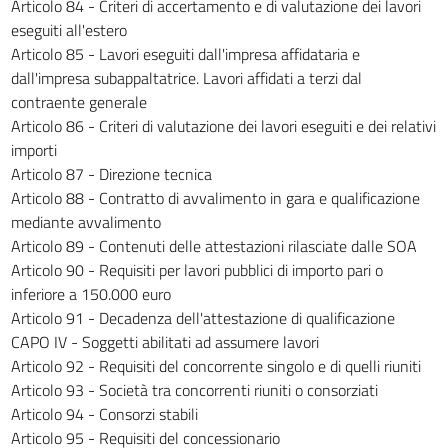
Articolo 84 - Criteri di accertamento e di valutazione dei lavori
246
eseguiti all'estero
Articolo 85 - Lavori eseguiti dall'impresa affidataria e
247
dall'impresa subappaltatrice. Lavori affidati a terzi dal
248
contraente generale
CAPO III - Esecuzione e collaudo dei lavori
Articolo 86 - Criteri di valutazione dei lavori eseguiti e dei relativi
riguardanti i beni del
importi
patrimonio culturale
Articolo 87 - Direzione tecnica
249
Articolo 88 - Contratto di avvalimento in gara e qualificazione
250
mediante avvalimento
Articolo 89 - Contenuti delle attestazioni rilasciate dalle SOA
251
Articolo 90 - Requisiti per lavori pubblici di importo pari o
PARTE III - CONTRATTI PUBBLICI RELATIVI A
inferiore a 150.000 euro
SERVIZI ATTINENTI
Articolo 91 - Decadenza dell'attestazione di qualificazione
ALL'ARCHITETTURA E ALL'INGEGNERIA NEI SETTORI ORDINARI
CAPO IV - Soggetti abilitati ad assumere lavori
TITOLO I - DISPOSIZIONI GENERALI
252
Articolo 92 - Requisiti del concorrente singolo e di quelli riuniti
Articolo 93 - Società tra concorrenti riuniti o consorziati
253
Articolo 94 - Consorzi stabili
254
Articolo 95 - Requisiti del concessionario