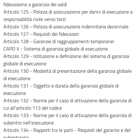
294
fideiussione a garanzia dei saldi
295
Articolo 125 - Polizza di assicurazione per danni di esecuzione e
responsabilità civile verso terzi
296
Articolo 126 - Polizza di assicurazione indennitaria decennale
297
Articolo 127 - Requisiti dei fideiussori
298
Articolo 128 - Garanzie di raggruppamenti temporanei
CAPO II - Sistema di garanzia globale di esecuzione
299
Articolo 129 - Istituzione e definizione del sistema di garanzia
300
globale di esecuzione
301
Articolo 130 - Modalità di presentazione della garanzia globale
302
di esecuzione
Articolo 131 - Oggetto e durata della garanzia globale di
303
esecuzione
304
Articolo 132 - Norme per il caso di attivazione della garanzia di
305
cui all'articolo 113 del codice
Articolo 133 - Norme per il caso di attivazione della garanzia di
306
subentro nell'esecuzione
307
Articolo 134 - Rapporti tra le parti - Requisiti del garante e del
308
subentrante