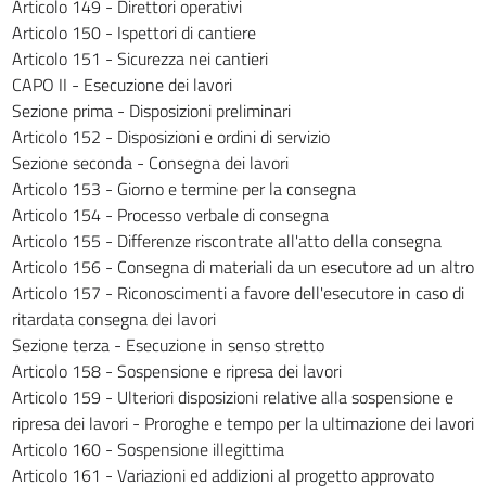
Articolo 149 - Direttori operativi
323
Articolo 150 - Ispettori di cantiere
324
Articolo 151 - Sicurezza nei cantieri
325
CAPO II - Esecuzione dei lavori
Sezione prima - Disposizioni preliminari
326
Articolo 152 - Disposizioni e ordini di servizio
327
Sezione seconda - Consegna dei lavori
328
Articolo 153 - Giorno e termine per la consegna
Articolo 154 - Processo verbale di consegna
329
Articolo 155 - Differenze riscontrate all'atto della consegna
330
Articolo 156 - Consegna di materiali da un esecutore ad un altro
331
Articolo 157 - Riconoscimenti a favore dell'esecutore in caso di
ritardata consegna dei lavori
332
Sezione terza - Esecuzione in senso stretto
333
Articolo 158 - Sospensione e ripresa dei lavori
334
Articolo 159 - Ulteriori disposizioni relative alla sospensione e
335
ripresa dei lavori - Proroghe e tempo per la ultimazione dei lavori
Articolo 160 - Sospensione illegittima
336
Articolo 161 - Variazioni ed addizioni al progetto approvato