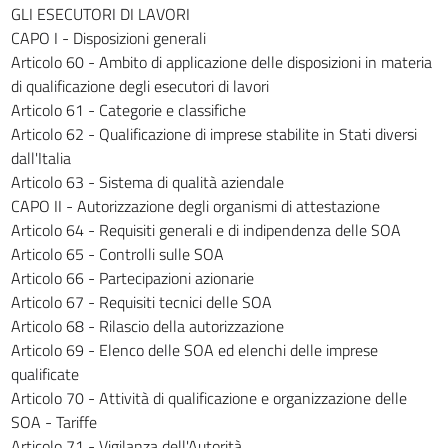
GLI ESECUTORI DI LAVORI
CAPO II - Visita e procedimento di collaudo
CAPO I - Disposizioni generali
221
Articolo 60 - Ambito di applicazione delle disposizioni in materia
222
di qualificazione degli esecutori di lavori
Articolo 61 - Categorie e classifiche
223
Articolo 62 - Qualificazione di imprese stabilite in Stati diversi
224
dall'Italia
225
Articolo 63 - Sistema di qualità aziendale
226
CAPO II - Autorizzazione degli organismi di attestazione
Articolo 64 - Requisiti generali e di indipendenza delle SOA
227
Articolo 65 - Controlli sulle SOA
228
Articolo 66 - Partecipazioni azionarie
229
Articolo 67 - Requisiti tecnici delle SOA
Articolo 68 - Rilascio della autorizzazione
230
Articolo 69 - Elenco delle SOA ed elenchi delle imprese
231
qualificate
232
Articolo 70 - Attività di qualificazione e organizzazione delle
SOA - Tariffe
233
Articolo 71 - Vigilanza dell'Autorità