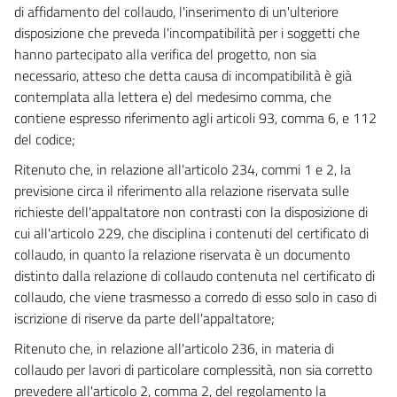
di affidamento del collaudo, l'inserimento di un'ulteriore
93
disposizione che preveda l'incompatibilità per i soggetti che
94
hanno partecipato alla verifica del progetto, non sia
95
necessario, atteso che detta causa di incompatibilità è già
96
contemplata alla lettera e) del medesimo comma, che
contiene espresso riferimento agli articoli 93, comma 6, e 112
TITOLO IV - MODALITÀ TECNICHE E
del codice;
PROCEDURALI PER LA QUALIFICAZIONE DEI
CONTRAENTI GENERALI
Ritenuto che, in relazione all'articolo 234, commi 1 e 2, la
((TITOLO ABROGATO DAL D.LGS. 18 APRILE 2016, N. 50))
previsione circa il riferimento alla relazione riservata sulle
97
richieste dell'appaltatore non contrasti con la disposizione di
98
cui all'articolo 229, che disciplina i contenuti del certificato di
collaudo, in quanto la relazione riservata è un documento
99
distinto dalla relazione di collaudo contenuta nel certificato di
100
collaudo, che viene trasmesso a corredo di esso solo in caso di
101
iscrizione di riserve da parte dell'appaltatore;
102
Ritenuto che, in relazione all'articolo 236, in materia di
collaudo per lavori di particolare complessità, non sia corretto
103
prevedere all'articolo 2, comma 2, del regolamento la