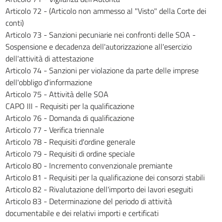
234
Articolo 72 - (Articolo non ammesso al "Visto" della Corte dei
235
conti)
236
Articolo 73 - Sanzioni pecuniarie nei confronti delle SOA -
Sospensione e decadenza dell'autorizzazione all'esercizio
237
dell'attività di attestazione
238
Articolo 74 - Sanzioni per violazione da parte delle imprese
TITOLO XI - LAVORI RIGUARDANTI I BENI DEL
dell'obbligo d'informazione
PATRIMONIO CULTURALE
Articolo 75 - Attività delle SOA
CAPO I - Beni del patrimonio culturale
CAPO III - Requisiti per la qualificazione
239
Articolo 76 - Domanda di qualificazione
240
Articolo 77 - Verifica triennale
Articolo 78 - Requisiti d'ordine generale
CAPO II - Progettazione
Articolo 79 - Requisiti di ordine speciale
241
Articolo 80 - Incremento convenzionale premiante
242
Articolo 81 - Requisiti per la qualificazione dei consorzi stabili
243
Articolo 82 - Rivalutazione dell'importo dei lavori eseguiti
Articolo 83 - Determinazione del periodo di attività
244
documentabile e dei relativi importi e certificati
245