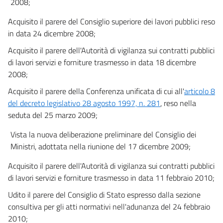
2008;
43
Acquisito il parere del Consiglio superiore dei lavori pubblici reso
CAPO II - Verifica del progetto
in data 24 dicembre 2008;
(artt. 46, 47 48 e 49, d.P.R. n. 554/1999)
((CAPO ABROGATO DAL D.LGS. 18 APRILE 2016, N. 50))
Acquisito il parere dell'Autorità di vigilanza sui contratti pubblici
44
di lavori servizi e forniture trasmesso in data 18 dicembre
45
2008;
46
Acquisito il parere della Conferenza unificata di cui all'
articolo 8
del decreto legislativo 28 agosto 1997, n. 281
, reso nella
47
seduta del 25 marzo 2009;
48
Vista la nuova deliberazione preliminare del Consiglio dei
49
Ministri, adottata nella riunione del 17 dicembre 2009;
50
Acquisito il parere dell'Autorità di vigilanza sui contratti pubblici
51
di lavori servizi e forniture trasmesso in data 11 febbraio 2010;
52
Udito il parere del Consiglio di Stato espresso dalla sezione
53
consultiva per gli atti normativi nell'adunanza del 24 febbraio
54
2010;