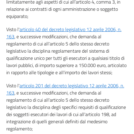
16
limitatamente agli aspetti di cui all'articolo 4, comma 3, in
relazione ai contratti di ogni amministrazione o soggetto
Sezione II - Progetto preliminare
equiparato;
17
18
Visto l'
articolo 40 del decreto legislativo 12 aprile 2006, n.
19
163
, e successive modificazioni, che demanda al
regolamento di cui all'articolo 5 dello stesso decreto
20
legislativo la disciplina regolamentare del sistema di
21
qualificazione unico per tutti gli esecutori a qualsiasi titolo di
22
lavori pubblici, di importo superiore a 150.000 euro, articolato
in rapporto alle tipologie e all'importo dei lavori stessi;
23
Sezione III - Progetto definitivo
Visto l'
articolo 201 del decreto legislativo 12 aprile 2006, n.
24
163
, e successive modificazioni, che demanda al
25
regolamento di cui all'articolo 5 dello stesso decreto
legislativo la disciplina degli specifici requisiti di qualificazione
26
dei soggetti esecutori dei lavori di cui all'articolo 198, ad
27
integrazione di quelli generali definiti dal medesimo
28
regolamento;