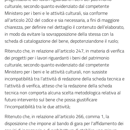
culturale, secondo quanto evidenziato dal competente
117
Ministero per i beni e le attività culturali, sia conforme
118
all'articolo 202 del codice e sia necessaria, a fini di maggiore
119
chiarezza, per definire nel dettaglio il contenuto dell'elaborato,
in modo da evitare la sovrapposizione della stessa con la
120
scheda di catalogazione del bene, depotenziandone il ruolo;
121
Ritenuto che, in relazione all'articolo 247, in materia di verifica
122
dei progetti per i lavori riguardanti i beni del patrimonio
TITOLO VI - GARANZIE E SISTEMA DI GARANZIA
culturale, secondo quanto evidenziato dal competente
GLOBALE DI ESECUZIONE
Ministero per i beni e le attività culturali, non sussiste
((TITOLO ABROGATO DAL D.LGS. 18 APRILE 2016, N. 50))
incompatibilità tra l'attività di redazione della scheda tecnica e
123
l'attività di verifica, atteso che la redazione della scheda
124
tecnica non comporta alcuna scelta metodologica relativa al
futuro intervento sul bene che possa giustificare
125
l'incompatibilità tra le due attività;
126
Ritenuto che, in relazione all'articolo 266, comma 1, la
127
disposizione che impone al bando di gara per l'affidamento dei
128