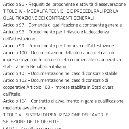
255
Articolo 96 - Requisiti del proponente e attività di asseverazione
TITOLO IV - MODALITÀ TECNICHE E PROCEDURALI PER LA
256
QUALIFICAZIONE DEI CONTRAENTI GENERALI
257
Articolo 97 - Domanda di qualificazione a contraente generale
258
Articolo 98 - Procedimento per il rilascio e la decadenza
dell'attestazione
259
Articolo 99 - Procedimento per il rinnovo dell'attestazione
260
Articolo 100 - Documentazione della domanda nel caso di
TITOLO II - AFFIDAMENTO DEI SERVIZI
impresa singola in forma di società commerciale o cooperativa
261
stabilita nella Repubblica italiana
Articolo 101 - Documentazione nel caso di consorzio stabile
262
Articolo 102 - Documentazione nel caso di consorzio di
263
cooperative Articolo 103 - Imprese stabilite in Stati diversi
264
dall'Italia
265
Articolo 104 - Contratto di avvalimento in gara e qualificazione
mediante avvalimento
266
TITOLO V - SISTEMI DI REALIZZAZIONE DEI LAVORI E
267
SELEZIONE DELLE OFFERTE
TITOLO III - GARANZIE
CAPO I - Appalti e concessioni