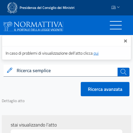
ITA
Presidenza del Consiglio dei Ministri
Normattiva - Il portale del
×
In caso di problemi di visualizzazione dell’atto clicca
qui
Ricerca semplice
cerca
Ricerca avanzata
Dettaglio atto
stai visualizzando l'atto