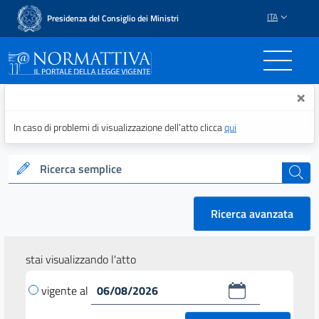
ITA
Presidenza del Consiglio dei Ministri
Normattiva - Il portale del
×
In caso di problemi di visualizzazione dell’atto clicca
qui
Ricerca semplice
cerca
Ricerca avanzata
stai visualizzando l'atto
vigente al