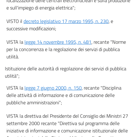
localizzazione delle centrali elettronucleari e sulla produzione
24
e sull'impiego di energia elettrica";
TITOLO III
VISTO il
decreto legislativo 17 marzo 1995, n. 230
, e
(Procedure per la localizzazione, costruzione ed esercizio del Deposito
successive modificazioni;
nazionale destinato allo smaltimento a titolo definitivo dei rifiuti radioattivi,
del Parco Tecnologico
((e dei relativi benefici economici))
)
25
VISTA la
legge 14 novembre 1995, n. 481
, recante "Norme
per la concorrenza e la regolazione dei servizi di pubblica
26
utilità.
27
Istituzione delle autorità di regolazione dei servizi di pubblica
28
utilità";
28 bis
VISTA la
legge 7 giugno 2000, n. 150
, recante "Disciplina
29
delle attività di informazione e di comunicazione delle
30
pubbliche amministrazioni";
TITOLO IV
(Campagna di informazione)
VISTA la direttiva del Presidente del Consiglio dei Ministri 27
31
settembre 2000 recante "Direttiva sul programma delle
32
iniziative di informazione e comunicazione istituzionale delle