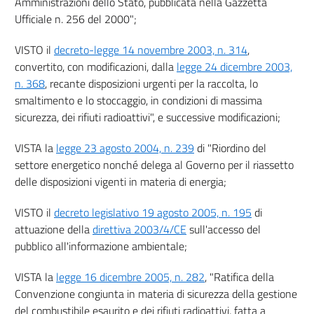
Amministrazioni dello Stato, pubblicata nella Gazzetta
TITOLO V
Ufficiale n. 256 del 2000";
(Norme finali)
33
VISTO il
decreto-legge 14 novembre 2003, n. 314
,
34
convertito, con modificazioni, dalla
legge 24 dicembre 2003,
34 bis
n. 368
, recante disposizioni urgenti per la raccolta, lo
smaltimento e lo stoccaggio, in condizioni di massima
35
sicurezza, dei rifiuti radioattivi", e successive modificazioni;
VISTA la
legge 23 agosto 2004, n. 239
di "Riordino del
settore energetico nonché delega al Governo per il riassetto
delle disposizioni vigenti in materia di energia;
VISTO il
decreto legislativo 19 agosto 2005, n. 195
di
attuazione della
direttiva 2003/4/CE
sull'accesso del
pubblico all'informazione ambientale;
VISTA la
legge 16 dicembre 2005, n. 282
, "Ratifica della
Convenzione congiunta in materia di sicurezza della gestione
del combustibile esaurito e dei rifiuti radioattivi, fatta a