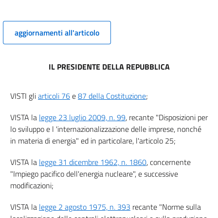
9
10
11
aggiornamenti all'articolo
12
13
IL PRESIDENTE DELLA REPUBBLICA
14
15
VISTI gli
articoli 76
e
87 della Costituzione
;
16
VISTA la
legge 23 luglio 2009, n. 99
, recante "Disposizioni per
17
lo sviluppo e l 'internazionalizzazione delle imprese, nonché
18
in materia di energia" ed in particolare, l'articolo 25;
19
VISTA la
legge 31 dicembre 1962, n. 1860
, concernente
20
"Impiego pacifico dell'energia nucleare", e successive
21
modificazioni;
22
VISTA la
legge 2 agosto 1975, n. 393
recante "Norme sulla
23