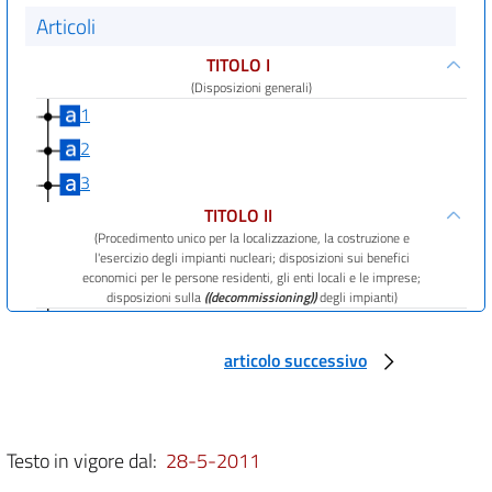
Articoli
TITOLO I
(Disposizioni generali)
1
2
3
TITOLO II
(Procedimento unico per la localizzazione, la costruzione e
l'esercizio degli impianti nucleari; disposizioni sui benefici
economici per le persone residenti, gli enti locali e le imprese;
disposizioni sulla
((decommissioning))
degli impianti)
4
5
articolo successivo
6
7
Testo in vigore dal:
28-5-2011
8