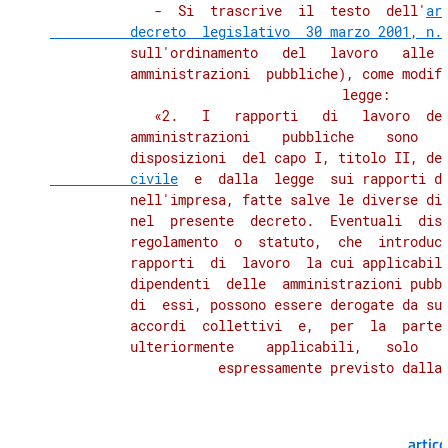
             -  Si  trascrive  il  testo  dell'
ar
          decreto  legislativo  30 marzo 2001, n.
          sull'ordinamento   del   lavoro   alle  
          amministrazioni  pubbliche), come modifi
          legge:

             «2.   I   rapporti   di   lavoro  dei
          amministrazioni    pubbliche    sono   d
          disposizioni  del capo I, titolo II, de
          civile
  e  dalla  legge  sui rapporti di
          nell'impresa, fatte salve le diverse dis
          nel  presente  decreto.  Eventuali  disp
          regolamento  o  statuto,  che  introduca
          rapporti  di  lavoro  la cui applicabili
          dipendenti  delle  amministrazioni pubbl
          di  essi, possono essere derogate da suc
          accordi  collettivi  e,  per  la  parte 
          ulteriormente    applicabili,   solo   q
artic