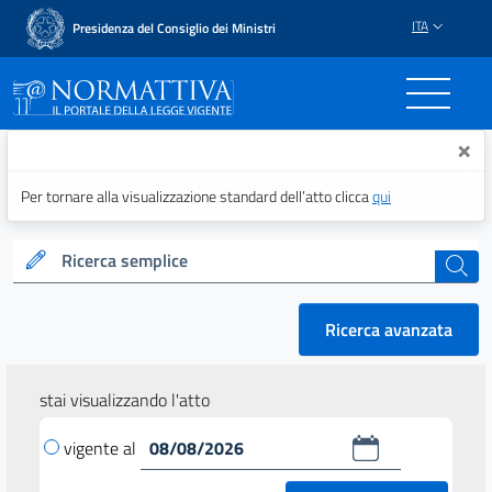
ITA
Presidenza del Consiglio dei Ministri
Normattiva - Il portale del
×
Per tornare alla visualizzazione standard dell’atto clicca
qui
Ricerca semplice
cerca
Ricerca avanzata
stai visualizzando l'atto
vigente al