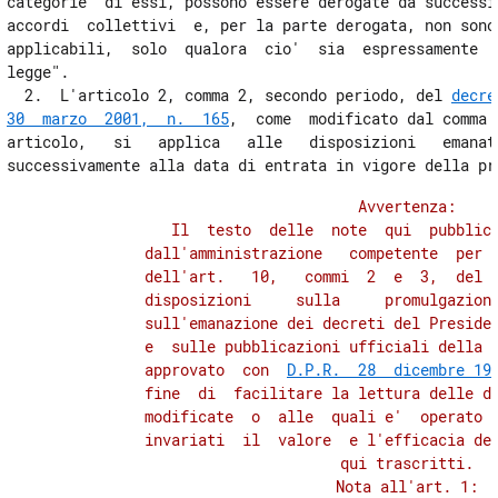
categorie  di essi, possono essere derogate da successiv
accordi  collettivi  e, per la parte derogata, non sono 
applicabili,  solo  qualora  cio'  sia  espressamente  p
legge".

  2.  L'articolo 2, comma 2, secondo periodo, del 
decre
30  marzo  2001,  n.  165
,  come  modificato dal comma 
articolo,   si   applica   alle   disposizioni   emanate
          Avvertenza:

             Il  testo  delle  note  qui  pubblica
          dall'amministrazione   competente  per  
          dell'art.   10,   commi  2  e  3,  del  
          disposizioni     sulla     promulgazione
          sull'emanazione dei decreti del Presiden
          e  sulle pubblicazioni ufficiali della R
          approvato  con  
D.P.R.  28  dicembre 19
          fine  di  facilitare la lettura delle di
          modificate  o  alle  quali e'  operato  
          invariati  il  valore  e l'efficacia deg
          qui trascritti.

          Nota all'art. 1:
