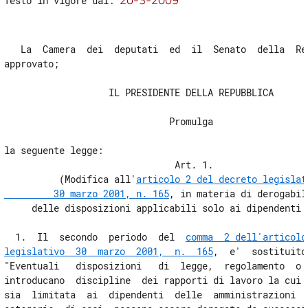
Testo in vigore dal: 
13
   La  Camera  dei  deputati  ed  il  Senato  della  Rep
approvato;

                   IL PRESIDENTE DELLA REPUBBLICA

                              Promulga

la seguente legge:

                               Art. 1.

          (Modifica all'
articolo 2 del decreto legislati
         30 marzo 2001, n. 165
, in materia di derogabili
     delle disposizioni applicabili solo ai dipendenti p
  1.  Il  secondo  periodo  del  
comma  2 dell'articolo
legislativo  30  marzo  2001,  n.  165
,  e'  sostituito
"Eventuali   disposizioni   di  legge,  regolamento  o  
introducano  discipline  dei rapporti di lavoro la cui a
sia  limitata  ai  dipendenti  delle  amministrazioni  p