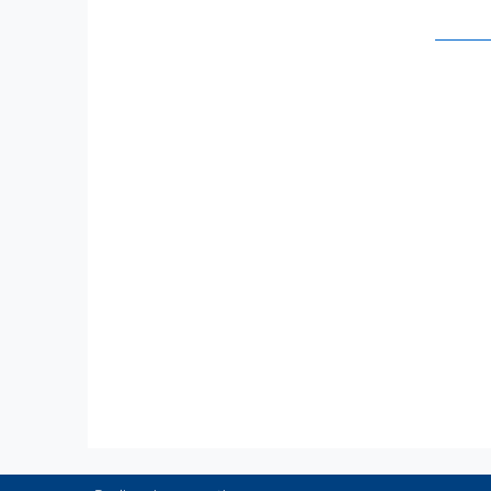
     
     
     
     
     
     
     
     
     
     
     