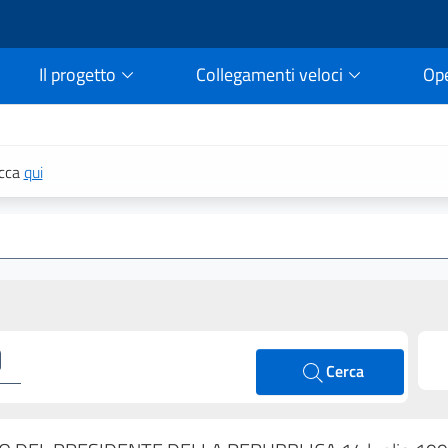
Il progetto
Collegamenti veloci
Op
rtale della legge vigent
icca
qui
Cerca