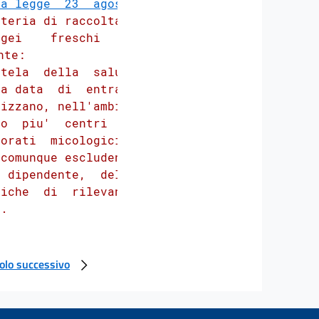
a legge  23  agosto

teria di raccolta e

gei    freschi    e

te:

tela  della  salute

a data  di  entrata

izzano, nell'ambito

o  piu'  centri  di

orati  micologici),

comunque escludendo

 dipendente,  delle

iche  di  rilevanza

colo successivo