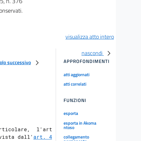
, n. 376
onservati.
visualizza atto intero
nascondi
APPROFONDIMENTI
colo successivo
atti aggiornati
atti correlati
FUNZIONI
esporta
esporta in Akoma
ntoso
rticolare,  l'art.

collegamento
vista dall'
art. 4,
