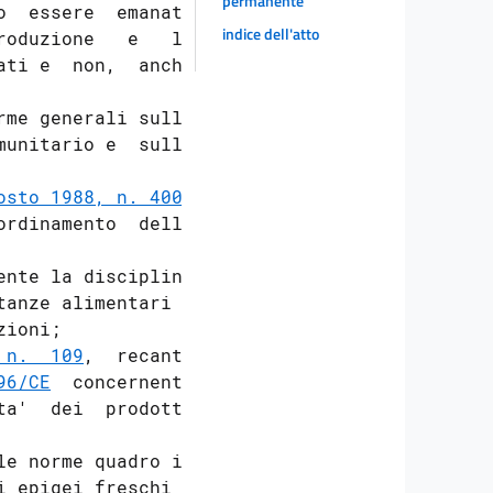
permanente
o  essere  emanate

indice dell'atto
oduzione   e   la

ti e  non,  anche

rme generali sulla

unitario e  sulle

osto 1988, n. 400
,

rdinamento  della

ente la disciplina

anze alimentari e

ioni;

 n.  109
,  recante

96/CE
  concernenti

a'  dei  prodotti

le norme quadro in

 epigei freschi e
