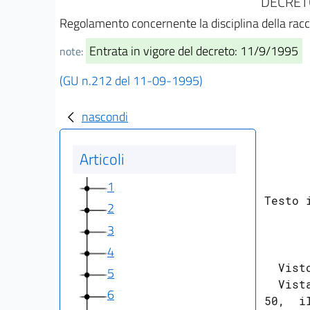
DECRETO
Regolamento concernente la disciplina della racco
Entrata in vigore del decreto: 11/9/1995
note:
(GU n.212 del 11-09-1995)
nascondi
Articoli
1
Testo 
2
3
4
      
  Vist
5
  Vist
6
50,  i