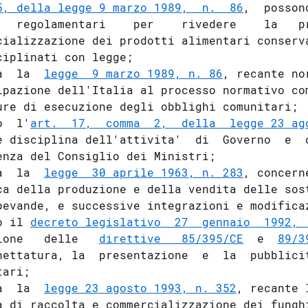
5, della legge 9 marzo 1989,  n.  86
,  posson
   regolamentari    per    rivedere    la   pr
cializzazione dei prodotti alimentari conserva
ciplinati con legge;

a  la  
legge  9 marzo 1989, n. 86
, recante no
ipazione dell'Italia al processo normativo com
ure di esecuzione degli obblighi comunitari;

o  l'
art.  17,  comma  2,  della  legge 23 ag
e disciplina dell'attivita'  di  Governo  e  o
enza del Consiglio dei Ministri;

a  la  
legge  30 aprile 1963, n. 283
, concern
ca della produzione e della vendita delle sost
bevande, e successive integrazioni e modificaz
o il 
decreto legislativo  27  gennaio  1992, 
ione   delle   
direttive   85/395/CE
  e  
89/3
hettatura, la  presentazione  e  la  pubblicit
ari;

a  la  
legge 23 agosto 1993, n. 352
, recante 
a di raccolta e commercializzazione dei funghi