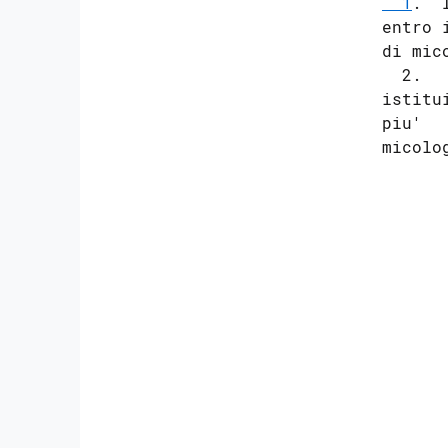
  1
.  
entro 
di mic
  2.  
istitu
piu'  
micolog
      
      
      
      
      
      
      
      
      