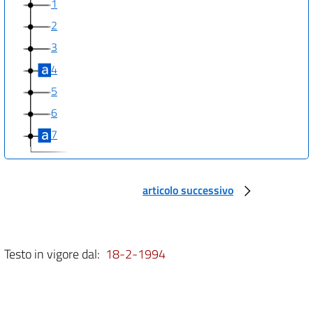
1
2
3
4
5
6
7
articolo successivo
Testo in vigore dal:
18-2-1994