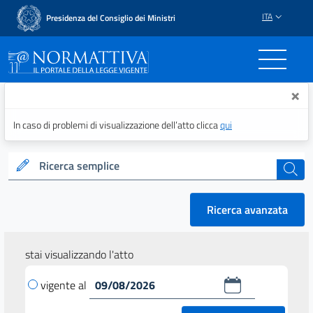
ITA
Presidenza del Consiglio dei Ministri
Normattiva - Il portale del
×
In caso di problemi di visualizzazione dell’atto clicca
qui
Ricerca semplice
cerca
Ricerca avanzata
stai visualizzando l'atto
vigente al