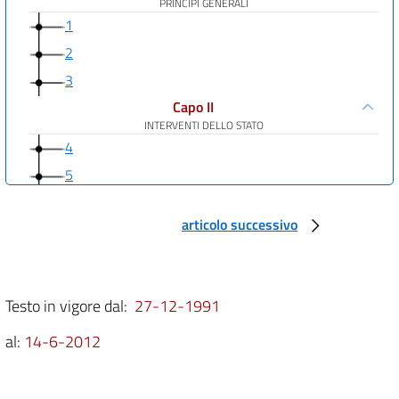
PRINCIPI GENERALI
1
2
3
Capo II
INTERVENTI DELLO STATO
4
5
6
articolo successivo
Capo III
INTERVENTI DELLE REGIONI
7
8
Testo in vigore dal:
27-12-1991
9
al:
14-6-2012
10
11