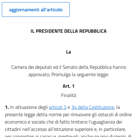
Capo IV
INTERVENTI DELLE UNIVERSITÀ
aggiornamenti all'articolo
12
13
IL PRESIDENTE DELLA REPUBBLICA
14
15
La
CAPO V
NORME PARTICOLARI
Camera dei deputati ed il Senato della Repubblica hanno
16
approvato; Promulga la seguente legge:
17
Art. 1
18
Finalità
19
20
1.
In attuazione degli
articoli 3
e
34 della Costituzione
, la
presente legge detta norme per rimuovere gli ostacoli di ordine
21
economico e sociale che di fatto limitano l'uguaglianza dei
CAPO VI
cittadini nell'accesso all'istruzione superiore e, in particolare,
NORME FINALI
per consentire ai capaci e, meritevoli, anche se privi di mezzi, di