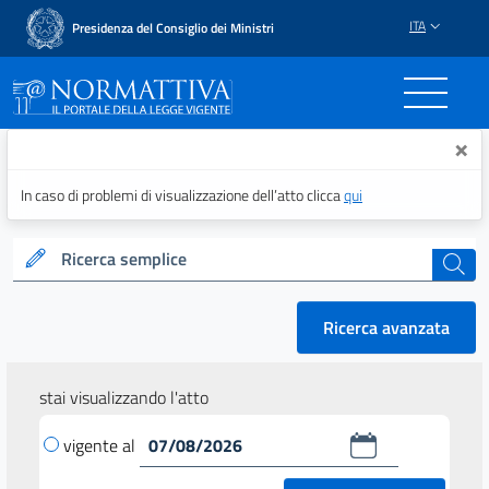
ITA
Presidenza del Consiglio dei Ministri
Normattiva - Il portale del
×
In caso di problemi di visualizzazione dell’atto clicca
qui
Ricerca semplice
cerca
Ricerca avanzata
stai visualizzando l'atto
vigente al