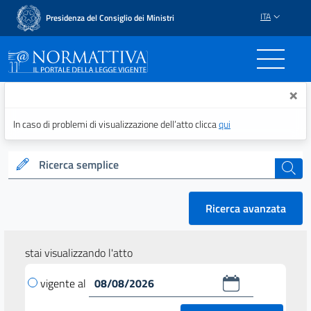
ITA
Presidenza del Consiglio dei Ministri
Normattiva - Il portale del
×
In caso di problemi di visualizzazione dell’atto clicca
qui
Ricerca semplice
cerca
Ricerca avanzata
stai visualizzando l'atto
vigente al