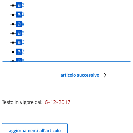
2
3
4
5
6
7
8
9
articolo successivo
10
11
12
Testo in vigore dal:
6-12-2017
13
14
15
aggiornamenti all'articolo