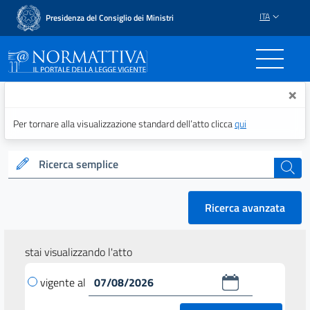
ITA
Presidenza del Consiglio dei Ministri
Normattiva - Il portale del
×
Per tornare alla visualizzazione standard dell’atto clicca
qui
Ricerca semplice
cerca
Ricerca avanzata
stai visualizzando l'atto
vigente al