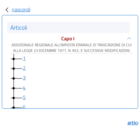
nascondi
Articoli
Capo I
ADDIZIONALE REGIONALE ALL'IMPOSTA ERARIALE DI TRASCRIZIONE DI CUI
ALLA LEGGE 23 DICEMBRE 1977, N. 952, E SUCCESSIVE MODIFICAZIONI.
1
2
3
4
5
6
7
artic
8
Capo II