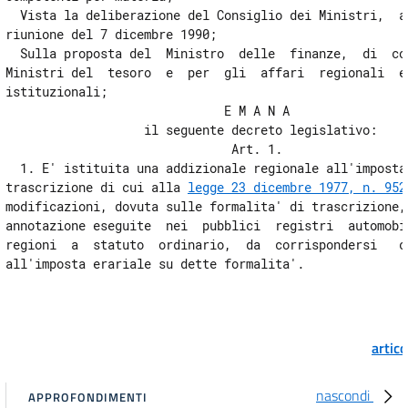
  Vista la deliberazione del Consiglio dei Ministri,  ad
Capo IV
riunione del 7 dicembre 1990; 

DISPOSIZIONE FINALE
  Sulla proposta del  Ministro  delle  finanze,  di  con
20
Ministri del  tesoro  e  per  gli  affari  regionali  ed
istituzionali; 

                              E M A N A 

                   il seguente decreto legislativo: 

                               Art. 1. 

  1. E' istituita una addizionale regionale all'imposta 
trascrizione di cui alla 
legge 23 dicembre 1977, n. 952
modificazioni, dovuta sulle formalita' di trascrizione, 
annotazione eseguite  nei  pubblici  registri  automobil
regioni  a  statuto  ordinario,  da  corrispondersi   co
artic
nascondi
APPROFONDIMENTI