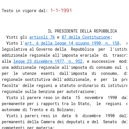
ADDIZIONALE REGIONALE ALL'
((ACCISA))
SUL
((GAS NATURALE))
USATO
COME COMBUSTIBILE ED IMPOSTA REGIONALE SOSTITUTIVA PER LE
1-1-1991
Testo in vigore dal: 
UTENZE
ESENTI.
9
                    IL PRESIDENTE DELLA REPUBBLICA 

10
  Visti gli 
articoli 76
 e 
87 della Costituzione
; 

11
  Visto l'
art. 6 della legge 14 giugno 1990, n. 158
,  r
legislativa al Governo della  Repubblica  per  l'istituz
12
addizionale regionale all'imposta erariale  di  trascriz
13
alla 
legge 23 dicembre 1977, n. 952
, e successive  modi
una addizionale regionale all'imposta di consumo sul  ga
14
per  le  utenze  esenti  dall'imposta  di  consumo,  di 
15
regionale sostitutiva dell'addizionale, e  per  la  prev
facolta' delle regioni a statuto ordinario di istituire 
16
regionale sulla benzina per autotrazione; 

Capo III
  Visto il parere reso in data  15  novembre  1990  dall
IMPOSTA ERARIALE SULLA BENZINA PER AUTOTRAZIONE
permanente per i rapporti tra lo Stato,  le  regioni  e 
17
autonome di Trento e di Bolzano; 

  Visti i pareri resi in  data  6  dicembre  1990  dalle
18
permanenti della Camera dei deputati e del  Senato  dell
19
competenti per materia; 
