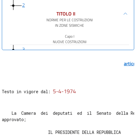
2
TITOLO II
NORME PER LE COSTRUZIONI
IN ZONE SISMICHE
Capo I
NUOVE COSTRUZIONI
3
4
artic
5
6
7
5-4-1974
Testo in vigore dal: 
8
9
    La  Camera  dei  deputati  ed  il  Senato  della Rep
10
approvato;

11
                   IL PRESIDENTE DELLA REPUBBLICA

12