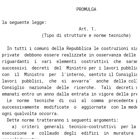
13
                              PROMULGA

Capo II
la seguente legge:

RIPARAZIONI E SOPRAELEVAZIONI
                               Art. 1.

14
                (Tipo di strutture e norme tecniche)

15
  In tutti i comuni della Repubblica le costruzioni sia 
16
private  debbono essere realizzate in osservanza delle n
Capo III
riguardanti  i  vari  elementi  costruttivi  che  sarann
VIGILANZA SULLE COSTRUZIONI
successivi  decreti  del  Ministro per i lavori pubblici
17
con  il  Ministro  per  l'interno, sentito il Consiglio 
lavori  pubblici,  che  si  avvarra'  anche  della colla
18
Consiglio  nazionale  delle  ricerche.  Tali  decreti do
19
emanati entro un anno dalla entrata in vigore della pres
  Le  norme  tecniche  di  cui  al  comma  precedente po
TITOLO III
successivamente  modificate  o  aggiornate  con la medes
REPRESSIONE DELLE VIOLAZIONI
ogni qualvolta occorra.

20
  Dette norme tratteranno i seguenti argomenti:

21
    a)  criteri  generali  tecnico-costruttivi  per la p
esecuzione  e  collaudo  degli  edifici  in  muratura  e
22