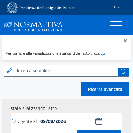
ITA
Presidenza del Consiglio dei Ministri
Normattiva - Il portale del
×
Per tornare alla visualizzazione standard dell’atto clicca
qui
Ricerca semplice
cerca
Ricerca avanzata
stai visualizzando l'atto
vigente al