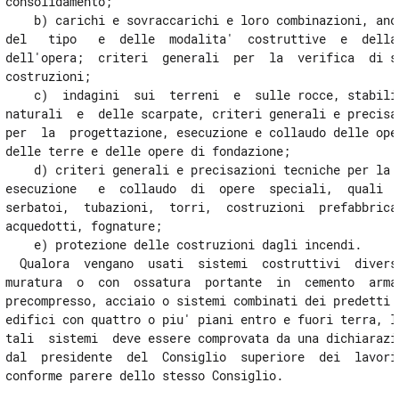
consolidamento;

23
    b) carichi e sovraccarichi e loro combinazioni, anch
del   tipo   e  delle  modalita'  costruttive  e  della 
24
dell'opera;  criteri  generali  per  la  verifica  di si
25
costruzioni;

    c)  indagini  sui  terreni  e  sulle rocce, stabilit
26
naturali  e  delle scarpate, criteri generali e precisaz
27
per  la  progettazione, esecuzione e collaudo delle oper
delle terre e delle opere di fondazione;

28
    d) criteri generali e precisazioni tecniche per la p
29
esecuzione   e  collaudo  di  opere  speciali,  quali  p
serbatoi,  tubazioni,  torri,  costruzioni  prefabbricat
TITOLO IV
acquedotti, fognature;

DISPOSIZIONI TRANSITORIE E FINALI
    e) protezione delle costruzioni dagli incendi.

30
  Qualora  vengano  usati  sistemi  costruttivi  diversi
31
muratura  o  con  ossatura  portante  in  cemento  armat
precompresso, acciaio o sistemi combinati dei predetti m
32
edifici con quattro o piu' piani entro e fuori terra, la
33
tali  sistemi  deve essere comprovata da una dichiarazio
dal  presidente  del  Consiglio  superiore  dei  lavori 
34