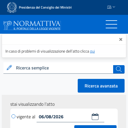
ITA
Presidenza del Consiglio dei Ministri
Normattiva - Il portale del
×
In caso di problemi di visualizzazione dell’atto clicca
qui
Ricerca semplice
cerca
Ricerca avanzata
stai visualizzando l'atto
vigente al