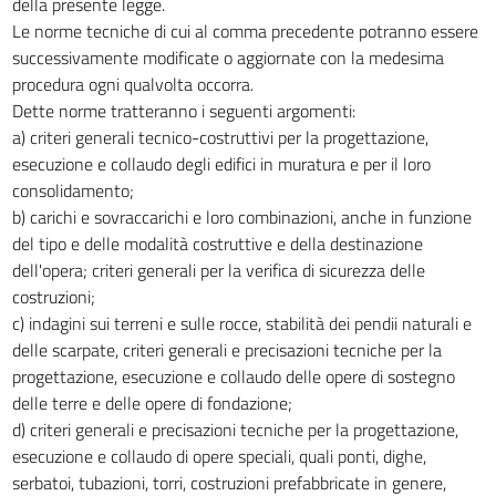
della presente legge.
23
Le norme tecniche di cui al comma precedente potranno essere
24
successivamente modificate o aggiornate con la medesima
procedura ogni qualvolta occorra.
25
Dette norme tratteranno i seguenti argomenti:
26
a) criteri generali tecnico-costruttivi per la progettazione,
27
esecuzione e collaudo degli edifici in muratura e per il loro
consolidamento;
28
b) carichi e sovraccarichi e loro combinazioni, anche in funzione
29
del tipo e delle modalità costruttive e della destinazione
TITOLO IV
dell'opera; criteri generali per la verifica di sicurezza delle
DISPOSIZIONI TRANSITORIE E FINALI
costruzioni;
30
c) indagini sui terreni e sulle rocce, stabilità dei pendii naturali e
31
delle scarpate, criteri generali e precisazioni tecniche per la
progettazione, esecuzione e collaudo delle opere di sostegno
32
delle terre e delle opere di fondazione;
33
d) criteri generali e precisazioni tecniche per la progettazione,
34
esecuzione e collaudo di opere speciali, quali ponti, dighe,
serbatoi, tubazioni, torri, costruzioni prefabbricate in genere,