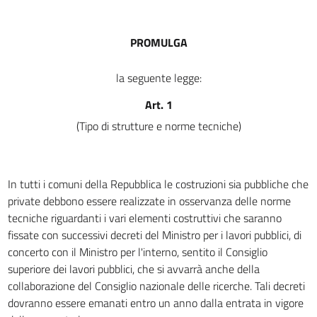
13
Capo II
PROMULGA
RIPARAZIONI E SOPRAELEVAZIONI
14
la seguente legge:
15
Art. 1
16
(Tipo di strutture e norme tecniche)
Capo III
VIGILANZA SULLE COSTRUZIONI
17
In tutti i comuni della Repubblica le costruzioni sia pubbliche che
18
private debbono essere realizzate in osservanza delle norme
19
tecniche riguardanti i vari elementi costruttivi che saranno
TITOLO III
fissate con successivi decreti del Ministro per i lavori pubblici, di
REPRESSIONE DELLE VIOLAZIONI
concerto con il Ministro per l'interno, sentito il Consiglio
20
superiore dei lavori pubblici, che si avvarrà anche della
collaborazione del Consiglio nazionale delle ricerche. Tali decreti
21
dovranno essere emanati entro un anno dalla entrata in vigore
22