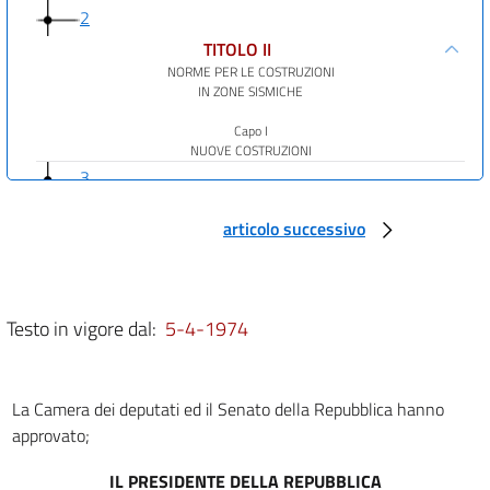
2
TITOLO II
NORME PER LE COSTRUZIONI
IN ZONE SISMICHE
Capo I
NUOVE COSTRUZIONI
3
4
articolo successivo
5
6
7
Testo in vigore dal:
5-4-1974
8
9
La Camera dei deputati ed il Senato della Repubblica hanno
10
approvato;
11
IL PRESIDENTE DELLA REPUBBLICA
12