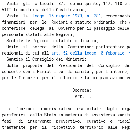
16
  Visti  gli  articoli  87,  comma quinto, 117, 118 e la
VIII transitoria della Costituzione;

17
  Vista  la  
legge  16 maggio 1970, n. 281
, concernente
18
finanziari  per  le  Regioni a statuto ordinario, che al
conferisce  delega  al  Governo per il passaggio delle f
19
personale statali alle Regioni;

20
  Sentite le Regioni a statuto ordinario;

  Udito  il  parere  della  Commissione parlamentare per
21
regionali di cui all'
art. 52 della legge 10 febbraio 19
22
  Sentito il Consiglio dei Ministri;

  Sulla  proposta  del  Presidente  del  Consiglio  dei 
23
concerto con i Ministri per la sanita', per l'interno, p
24
per le finanze e per il bilancio e la programmazione eco
Allegati
                              Decreta:

                               Art. 1.

Tabella
Tabella
  Le  funzioni  amministrative  esercitate  dagli  organ
periferici  dello Stato in materia di assistenza sanitar
fasi   di  intervento  preventivo,  curativo  e  riabili
trasferite  per  il  rispettivo  territorio  alle  Regio