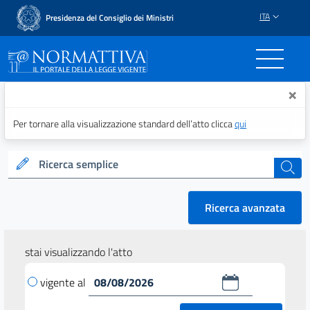
ITA
Presidenza del Consiglio dei Ministri
Normattiva - Il portale del
×
Per tornare alla visualizzazione standard dell’atto clicca
qui
Ricerca semplice
cerca
Ricerca avanzata
stai visualizzando l'atto
vigente al