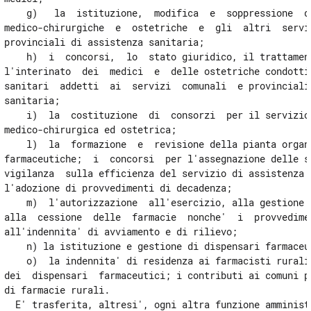
    g)   la  istituzione,  modifica  e  soppressione  de
medico-chirurgiche  e  ostetriche  e  gli  altri  serviz
provinciali di assistenza sanitaria;

    h)  i  concorsi,  lo  stato giuridico, il trattament
l'interinato  dei  medici  e  delle ostetriche condotti 
sanitari  addetti  ai  servizi  comunali  e provinciali 
sanitaria;

    i)  la  costituzione  di  consorzi  per il servizio 
medico-chirurgica ed ostetrica;

    l)  la  formazione  e  revisione della pianta organi
farmaceutiche;  i  concorsi  per l'assegnazione delle se
vigilanza  sulla efficienza del servizio di assistenza f
l'adozione di provvedimenti di decadenza;

    m)  l'autorizzazione  all'esercizio, alla gestione p
alla  cessione  delle  farmacie  nonche'  i  provvedimen
all'indennita' di avviamento e di rilievo;

    n) la istituzione e gestione di dispensari farmaceut
    o)  la indennita' di residenza ai farmacisti rurali 
dei  dispensari  farmaceutici; i contributi ai comuni pe
di farmacie rurali.

  E' trasferita, altresi', ogni altra funzione amministr