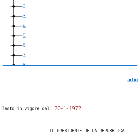
2
3
4
5
6
7
8
9
artic
10
11
12
20-1-1972
Testo in vigore dal: 
13
14
                   IL PRESIDENTE DELLA REPUBBLICA

15