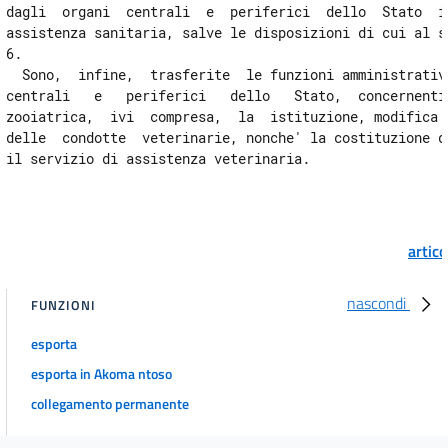
dagli  organi  centrali  e  periferici  dello  Stato  in
assistenza sanitaria, salve le disposizioni di cui al su
6.

  Sono,  infine,  trasferite  le funzioni amministrative
centrali   e   periferici   dello   Stato,  concernenti 
zooiatrica,  ivi  compresa,  la  istituzione, modifica e
delle  condotte  veterinarie, nonche' la costituzione di
artic
nascondi
FUNZIONI
esporta
esporta in Akoma ntoso
collegamento permanente