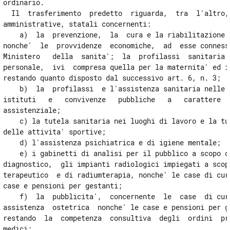
ordinario.

  Il  trasferimento  predetto  riguarda,  tra  l'altro, 
amministrative, statali concernenti:

    a)  la  prevenzione,  la  cura e la riabilitazione d
nonche'  le  provvidenze  economiche,  ad  esse connesse
Ministero   della  sanita';  la  profilassi  sanitaria  
personale,  ivi  compresa quella per la maternita' ed in
restando quanto disposto dal successivo art. 6, n. 3;

    b)  la  profilassi  e l'assistenza sanitaria nelle s
istituti   e   convivenze   pubbliche   a   carattere   
assistenziale;

    c) la tutela sanitaria nei luoghi di lavoro e la tut
delle attivita' sportive;

    d) l'assistenza psichiatrica e di igiene mentale;

    e) i gabinetti di analisi per il pubblico a scopo di
diagnostico,  gli impianti radiologici impiegati a scopo
terapeutico  e di radiumterapia, nonche' le case di cura
case e pensioni per gestanti;

    f)  la  pubblicita',  concernente  le  case  di cura
assistenza  ostetrica  nonche' le case e pensioni per ge
restando  la  competenza  consultiva  degli  ordini  pro
medici;
