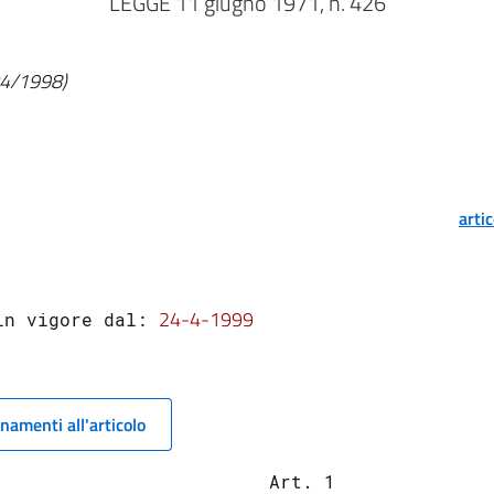
LEGGE 11 giugno 1971, n. 426
/04/1998)
arti
24-4-1999
in vigore dal: 
namenti all'articolo
                         Art. 1
