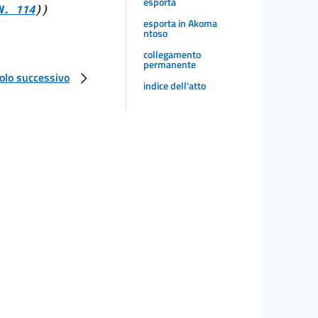
esporta
N. 114
))
esporta in Akoma
ntoso
collegamento
permanente
colo successivo
indice dell'atto