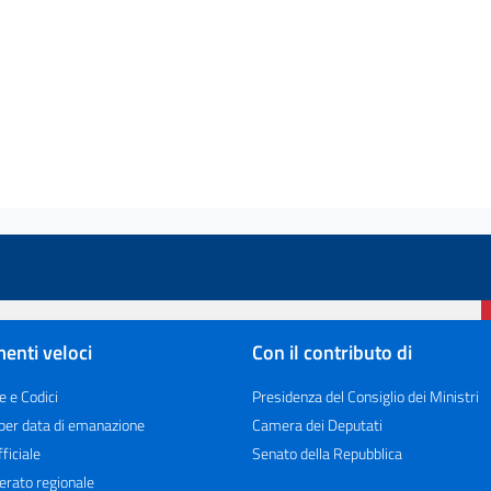
enti veloci
Con il contributo di
e e Codici
Presidenza del Consiglio dei Ministri
 per data di emanazione
Camera dei Deputati
ficiale
Senato della Repubblica
erato regionale