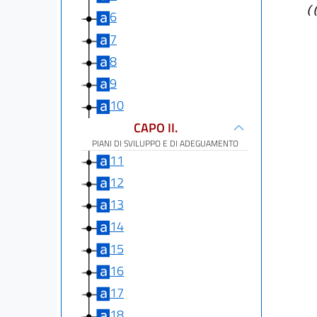
(
6
7
8
9
10
CAPO II.
PIANI DI SVILUPPO E DI ADEGUAMENTO
11
12
13
14
15
16
17
18