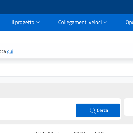
Il progetto
Collegamenti veloci
Op
rtale della legge vigent
icca
qui
Cerca