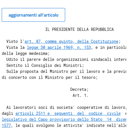
aggiornamenti all'articolo
                   IL PRESIDENTE DELLA REPUBBLICA 

  Visto l'
art. 87, comma quinto, della Costituzione
; 

  Vista la 
legge 30 aprile 1969, n. 153
, e in particola
della legge medesima; 

  Udito il parere delle organizzazioni sindacali interes
  Sentito il Consiglio dei Ministri; 

  Sulla proposta del Ministro per il lavoro e la previde
di concerto con il Ministro per il tesoro; 

                              Decreta; 

                               Art. 1. 

  Ai lavoratori soci di societa' cooperative di lavoro, 
dagli 
articoli 2511 e  seguenti  del  codice  civile
  e
legislativo del Capo provvisorio dello Stato  14  dicemb
1577
, le quali svolgono le attivita' indicate nell'alleg