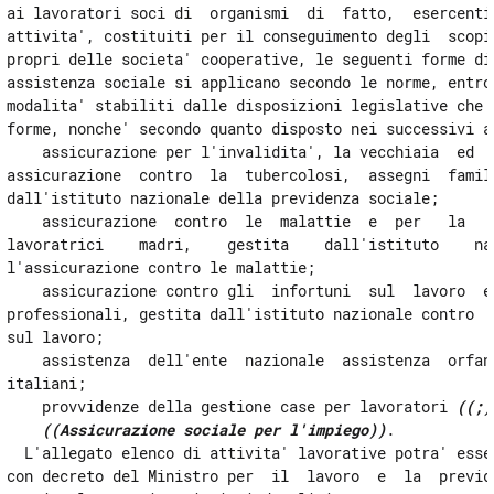
ai lavoratori soci di  organismi  di  fatto,  esercenti 
attivita', costituiti per il conseguimento degli  scopi 
propri delle societa' cooperative, le seguenti forme di 
assistenza sociale si applicano secondo le norme, entro 
modalita' stabiliti dalle disposizioni legislative che r
forme, nonche' secondo quanto disposto nei successivi ar
    assicurazione per l'invalidita', la vecchiaia  ed  i
assicurazione  contro  la  tubercolosi,  assegni  famili
dall'istituto nazionale della previdenza sociale; 

    assicurazione  contro  le  malattie  e  per   la   t
lavoratrici    madri,    gestita    dall'istituto    naz
l'assicurazione contro le malattie; 

    assicurazione contro gli  infortuni  sul  lavoro  e 
professionali, gestita dall'istituto nazionale contro  g
sul lavoro; 

    assistenza  dell'ente  nazionale  assistenza  orfani
italiani; 

    provvidenze della gestione case per lavoratori 
((;)
((Assicurazione sociale per l'impiego))
. 

  L'allegato elenco di attivita' lavorative potra' esser
con decreto del Ministro per  il  lavoro  e  la  previde