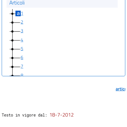
Articoli
1
2
3
4
5
6
7
8
Allegati
artic
Allegato
Allegato
18-7-2012
Testo in vigore dal: 