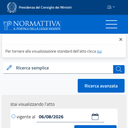
ITA
Presidenza del Consiglio dei Ministri
Normattiva - Il portale del
×
Per tornare alla visualizzazione standard dell’atto clicca
qui
Ricerca semplice
cerca
Ricerca avanzata
stai visualizzando l'atto
vigente al