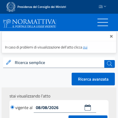
ITA
Presidenza del Consiglio dei Ministri
Normattiva - Il portale del
×
In caso di problemi di visualizzazione dell’atto clicca
qui
Ricerca semplice
cerca
Ricerca avanzata
stai visualizzando l'atto
vigente al