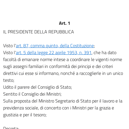
art. 9
art. 10
Art. 1
art. 11
IL PRESIDENTE DELLA REPUBBLICA
art. 12
art. 13
Visto l'
art. 87, comma quinto, della Costituzione
;
art. 14
Visto l'
art. 5 della legge 22 aprile 1953, n. 391
, che ha dato
art. 15
facoltà di emanare norme intese a coordinare le vigenti norme
sugli assegni familiari in conformità dei principi e dei criteri
art. 16
direttivi cui esse si informano, nonché a raccoglierle in un unico
art. 17
testo;
art. 18
Udito il parere del Consiglio di Stato;
Sentito il Consiglio dei Ministri;
art. 19
Sulla proposta del Ministro Segretario di Stato per il lavoro e la
art. 20
previdenza sociale, di concerto con i Ministri per la grazia e
art. 21
giustizia e per il tesoro;
art. 22
Decreta: