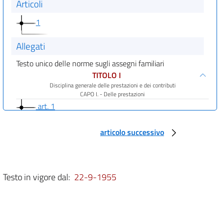
Articoli
1
Allegati
Testo unico delle norme sugli assegni familiari
TITOLO I
Disciplina generale delle prestazioni e dei contributi
CAPO I. - Delle prestazioni
art. 1
art. 2
articolo successivo
art. 3
art. 4
art. 5
Testo in vigore dal:
22-9-1955
art. 6
art. 7
art. 8