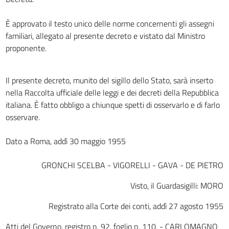
art. 23
art. 24
È approvato il testo unico delle norme concernenti gli assegni
familiari, allegato al presente decreto e vistato dal Ministro
art. 25
proponente.
CAPO II. - Dei contributi
art. 26
Il presente decreto, munito del sigillo dello Stato, sarà inserto
art. 27
nella Raccolta ufficiale delle leggi e dei decreti della Repubblica
art. 28
italiana. È fatto obbligo a chiunque spetti di osservarlo e di farlo
art. 29
osservare.
art. 30
Dato a Roma, addì 30 maggio 1955
art. 31
art. 32
GRONCHI SCELBA - VIGORELLI - GAVA - DE PIETRO
CAPO III. - Delle misure degli assegni e dei contributi.
Visto, il Guardasigilli: MORO
art. 33
art. 34
Registrato alla Corte dei conti, addì 27 agosto 1955
art. 35
Atti del Governo, registro n. 92, foglio n. 110. - CARLOMAGNO