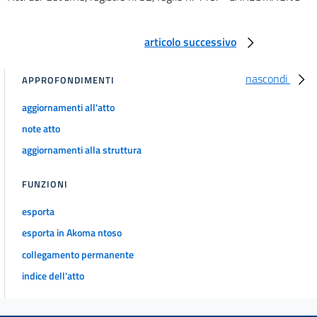
CAPO IV. - Delle modalità per l'erogazione degli assegni e
la riscossione dei contributi
articolo successivo
art. 36
art. 37
nascondi
APPROFONDIMENTI
art. 38
aggiornamenti all'atto
art. 39
note atto
art. 40
aggiornamenti alla struttura
art. 41
art. 42
FUNZIONI
art. 43
esporta
art. 44
esporta in Akoma ntoso
art. 45
collegamento permanente
art. 46
indice dell'atto
art. 47
TITOLO II