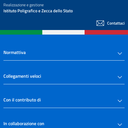
Della Cassa unica per gli assegni familiari
Realizzazione e gestione
art. 48
Istituto Poligrafico e Zecca dello Stato
art. 49
Contattaci
art. 50
art. 51
art. 52
Normattiva
art. 53
art. 54
art. 55
Collegamenti veloci
art. 56
art. 57
art. 58
Con il contributo di
TITOLO III
((Norme particolari))
((Capo I: per l'industria, l'artigianato, il commercio e le professioni e arti e la
In collaborazione con
lavorazione della foglia del tabacco))
.