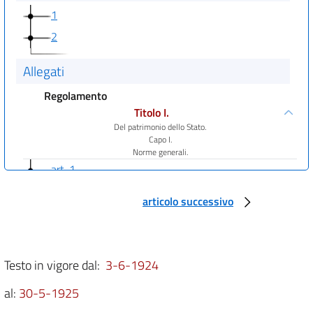
1
2
Allegati
Regolamento
Titolo I.
Del patrimonio dello Stato.
Capo I.
Norme generali.
art. 1
art. 2
articolo successivo
Capo II.
Del demanio pubblico.
art. 3
Testo in vigore dal:
3-6-1924
art. 4
art. 5
al:
30-5-1925
Capo III.