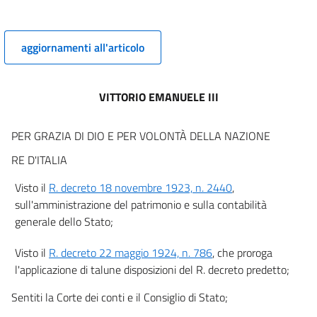
Dei beni patrimoniali dello Stato.
Sezione I. - Norme generali.
art. 6
aggiornamenti all'articolo
art. 7
art. 8
VITTORIO EMANUELE III
art. 9
art. 10
PER GRAZIA DI DIO E PER VOLONTÀ DELLA NAZIONE
Sezione II. - Dei beni immobili patrimoniali.
RE D'ITALIA
art. 11
Visto il
R. decreto 18 novembre 1923, n. 2440
,
art. 12
sull'amministrazione del patrimonio e sulla contabilità
art. 13
generale dello Stato;
art. 14
Visto il
R. decreto 22 maggio 1924, n. 786
, che proroga
art. 15
l'applicazione di talune disposizioni del R. decreto predetto;
art. 16
Sentiti la Corte dei conti e il Consiglio di Stato;
art. 17