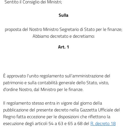
art. 18
Sentito il Consiglio dei Ministri;
art. 19
Sulla
Sezione III - Dei beni mobili.
art. 20
proposta del Nostro Ministro Segretario di Stato per le finanze;
art. 21
Abbiamo decretato e decretiamo:
art. 22
Art. 1
art. 23
art. 24
art. 25
È approvato l'unito regolamento sull'amministrazione del
art. 26
patrimonio e sulla contabilità generale dello Stato, visto,
art. 27
d'ordine Nostro, dal Ministro per le finanze.
art. 28
Il regolamento stesso entra in vigore dal giorno della
art. 29
pubblicazione del presente decreto nella Gazzetta Ufficiale del
art. 30
Regno fatta eccezione per le disposizioni che riflettono la
esecuzione degli articoli 54 a 63 e 65 a 68 del
R. decreto 18
art. 31