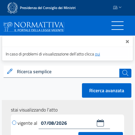
ITA
Presidenza del Consiglio dei Ministri
Normattiva - Il portale del
×
In caso di problemi di visualizzazione dell’atto clicca
qui
Ricerca semplice
cerca
Ricerca avanzata
stai visualizzando l'atto
vigente al