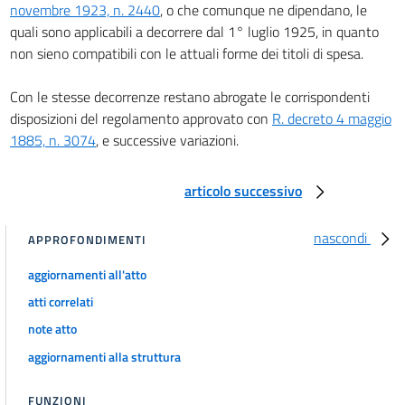
novembre 1923, n. 2440
, o che comunque ne dipendano, le
art. 32
quali sono applicabili a decorrere dal 1° luglio 1925, in quanto
art. 33
non sieno compatibili con le attuali forme dei titoli di spesa.
art. 34
Con le stesse decorrenze restano abrogate le corrispondenti
art. 35
disposizioni del regolamento approvato con
R. decreto 4 maggio
Titolo II.
1885, n. 3074
, e successive variazioni.
Dei contratti.
Capo I.
Norme generali.
articolo successivo
art. 36
art. 37
nascondi
APPROFONDIMENTI
art. 38
aggiornamenti all'atto
art. 39
atti correlati
art. 40
note atto
art. 41
aggiornamenti alla struttura
art. 42
art. 43
FUNZIONI