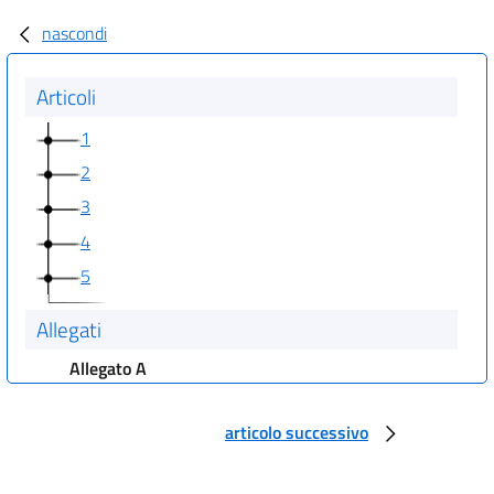
nascondi
Articoli
1
2
3
4
5
Allegati
Allegato A
TITOLO PRIMO.
DIVISIONE DEL TERRITORIO DEL REGNO E AUTORITÀ GOVERNATIVE.
articolo successivo
art. 1
art. 2