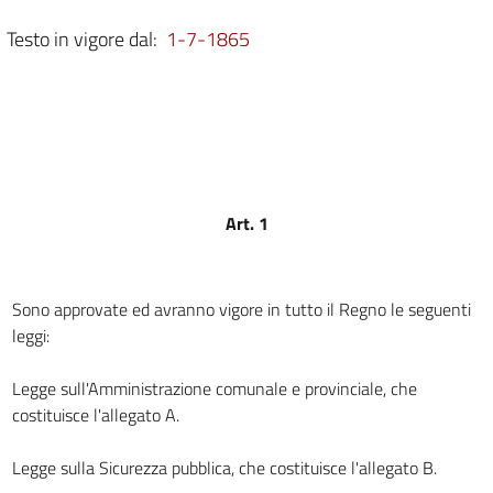
art. 3
Testo in vigore dal:
1-7-1865
art. 4
art. 5
art. 6
art. 7
art. 8
Art. 1
art. 9
TITOLO SECONDO.
DELL'AMMINISTRAZIONE COMUNALE.
Capo I.
Sono approvate ed avranno vigore in tutto il Regno le seguenti
Del comune.
leggi:
art. 10
art. 11
Legge sull'Amministrazione comunale e provinciale, che
costituisce l'allegato A.
art. 12
art. 13
Legge sulla Sicurezza pubblica, che costituisce l'allegato B.
art. 14