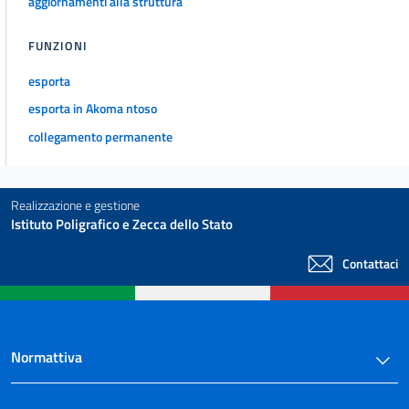
aggiornamenti alla struttura
art. 28
FUNZIONI
art. 29
art. 30
esporta
art. 31
esporta in Akoma ntoso
art. 32
collegamento permanente
art. 33
art. 34
Realizzazione e gestione
art. 35
Istituto Poligrafico e Zecca dello Stato
art. 36
Contattaci
art. 37
art. 38
art. 39
Normattiva
art. 40
art. 41