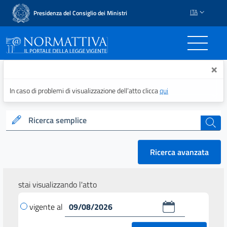
ITA
Presidenza del Consiglio dei Ministri
Normattiva - Il portale del
×
In caso di problemi di visualizzazione dell’atto clicca
qui
Ricerca semplice
cerca
Ricerca avanzata
stai visualizzando l'atto
vigente al