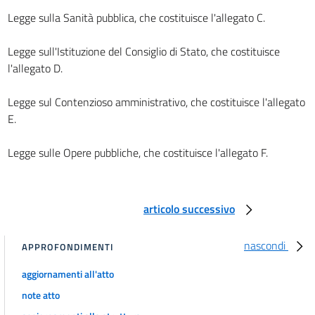
art. 15
Legge sulla Sanità pubblica, che costituisce l'allegato C.
art. 16
Legge sull'Istituzione del Consiglio di Stato, che costituisce
Capo II.
l'allegato D.
Delle elezioni.
art. 17
Legge sul Contenzioso amministrativo, che costituisce l'allegato
art. 18
E.
art. 19
Legge sulle Opere pubbliche, che costituisce l'allegato F.
art. 20
art. 21
art. 22
articolo successivo
art. 23
art. 24
nascondi
APPROFONDIMENTI
art. 25
aggiornamenti all'atto
art. 26
note atto
art. 27