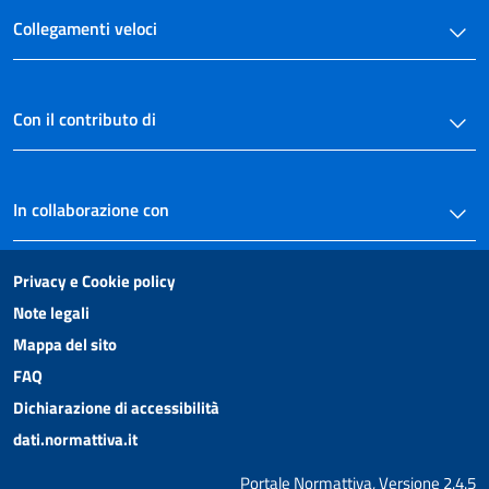
art. 42
Collegamenti veloci
art. 43
art. 44
art. 45
Con il contributo di
art. 46
art. 47
In collaborazione con
art. 48
art. 49
Privacy e Cookie policy
art. 50
Note legali
art. 51
Mappa del sito
art. 52
FAQ
art. 53
Dichiarazione di accessibilità
art. 54
dati.normattiva.it
art. 55
Portale Normattiva, Versione 2.4.5