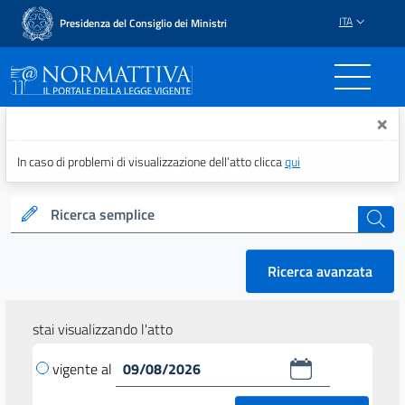
ITA
Presidenza del Consiglio dei Ministri
Normattiva - Il portale del
×
In caso di problemi di visualizzazione dell’atto clicca
qui
Ricerca semplice
cerca
Ricerca avanzata
stai visualizzando l'atto
vigente al