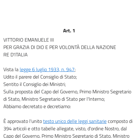
art. 7
art. 8
art. 9
Art. 1
art. 10
VITTORIO EMANUELE III
art. 11
PER GRAZIA DI DIO E PER VOLONTÀ DELLA NAZIONE
CAPO III
RE D'ITALIA
Del consiglio superiore di sanità
art. 12
Vista la
legge 6 luglio 1933, n. 947
;
art. 13
Udito il parere del Consiglio di Stato;
art. 14
Sentito il Consiglio dei Ministri;
Sulla proposta del Capo del Governo, Primo Ministro Segretario
art. 15
di Stato, Ministro Segretario di Stato per l'Interno;
art. 16
Abbiamo decretato e decretiamo:
CAPO IV
Del consiglio provinciale di sanità
È approvato l'unito
testo unico delle leggi sanitarie
composto di
art. 17
394 articoli e otto tabelle allegate, visto, d'ordine Nostro, dal
art. 18
Capo del Governo, Primo Ministro Segretario di Stato, Ministro