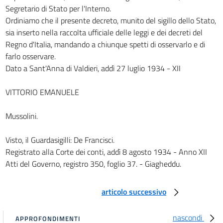
Segretario di Stato per l'Interno.
art. 19
Ordiniamo che il presente decreto, munito del sigillo dello Stato,
art. 20
sia inserto nella raccolta ufficiale delle leggi e dei decreti del
CAPO V
Regno d'Italia, mandando a chiunque spetti di osservarlo e di
Disposizioni comuni al consiglio superiore di sanità e ai
farlo osservare.
consigli provinciali di sanità
Dato a Sant'Anna di Valdieri, addì 27 luglio 1934 - XII
art. 21
art. 22
VITTORIO EMANUELE
art. 23
Mussolini.
CAPO VI
Dell'ufficio sanitario provinciale
Sezione I
Visto, il Guardasigilli: De Francisci.
Del medico
Registrato alla Corte dei conti, addì 8 agosto 1934 - Anno XII
provinciale
Atti del Governo, registro 350, foglio 37. - Giagheddu.
art. 24
art. 25
articolo successivo
Sezione II
Del veterinario provinciale
nascondi
APPROFONDIMENTI
art. 26