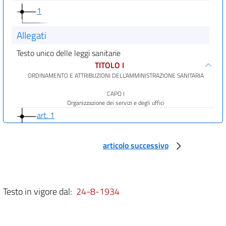
1
Allegati
Testo unico delle leggi sanitarie
TITOLO I
ORDINAMENTO E ATTRIBUZIONI DELL'AMMINISTRAZIONE SANITARIA
CAPO I
Organizzazione dei servizi e degli uffici
art. 1
art. 2
articolo successivo
art. 3
art. 4
art. 5
Testo in vigore dal:
24-8-1934
CAPO II
Della direzione generale della sanità pubblica
art. 6